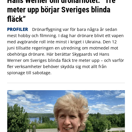
Hans Werner om drönarhotet: ”Tre
meter upp börjar Sveriges blinda
fläck”
PROFILER
Drönarflygning var för bara några år sedan
mest hobby och filmning. I dag har drönare blivit ett vapen
med avgörande roll inte minst i kriget i Ukraina. Den 12
juni tillsatte regeringen en utredning om motmedel mot
obehöriga drönare. Här berättar Skygaards vd Hans
Werner om Sveriges blinda fläck tre meter upp – och varför
fler verksamheter behöver skydda sig mot allt från
spionage till sabotage.