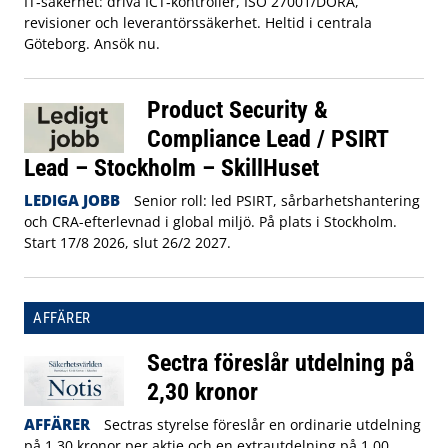
IT‑säkerhet: driva ICT‑kontroller, ISO 27001/DORA,
revisioner och leverantörssäkerhet. Heltid i centrala
Göteborg. Ansök nu.
Product Security &
Compliance Lead / PSIRT
Lead – Stockholm – SkillHuset
LEDIGA JOBB
Senior roll: led PSIRT, sårbarhetshantering
och CRA-efterlevnad i global miljö. På plats i Stockholm.
Start 17/8 2026, slut 26/2 2027.
AFFÄRER
Sectra föreslår utdelning på
2,30 kronor
AFFÄRER
Sectras styrelse föreslår en ordinarie utdelning
på 1,30 kronor per aktie och en extrautdelning på 1,00