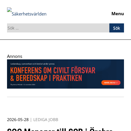
Menu
Sök
efter:
Skip
to
Annons
content
2026-05-28
|
LEDIGA JOBB