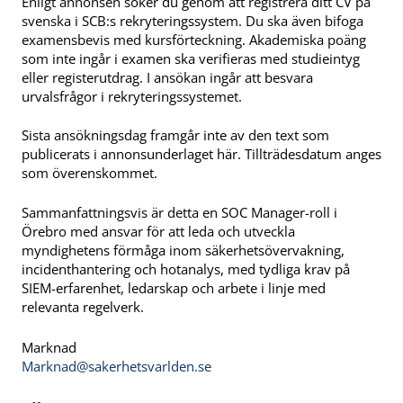
Enligt annonsen söker du genom att registrera ditt CV på
svenska i SCB:s rekryteringssystem. Du ska även bifoga
examensbevis med kursförteckning. Akademiska poäng
som inte ingår i examen ska verifieras med studieintyg
eller registerutdrag. I ansökan ingår att besvara
urvalsfrågor i rekryteringssystemet.
Sista ansökningsdag framgår inte av den text som
publicerats i annonsunderlaget här. Tillträdesdatum anges
som överenskommet.
Sammanfattningsvis är detta en SOC Manager-roll i
Örebro med ansvar för att leda och utveckla
myndighetens förmåga inom säkerhetsövervakning,
incidenthantering och hotanalys, med tydliga krav på
SIEM-erfarenhet, ledarskap och arbete i linje med
relevanta regelverk.
Marknad
Marknad@sakerhetsvarlden.se