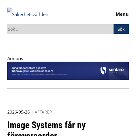
Menu
Sök
efter:
Skip
to
Annons
content
2026-05-26
|
AFFÄRER
Image Systems får ny
försvarsorder