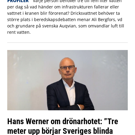
PROFILER
Varje person behöver tre till fem liter vatten
per dag så vad händer om infrastrukturen fallerar eller
vattnet i kranen blir förorenat? Dricksvattnet behöver ta
större plats i beredskapsdebatten menar Ali Bergfors, vd
och grundare på svenska Auqvian, som omvandlar luft till
rent vatten.
Hans Werner om drönarhotet: ”Tre
meter upp börjar Sveriges blinda