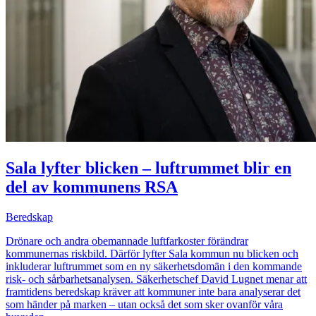
Sala lyfter blicken – luftrummet blir en
del av kommunens RSA
Beredskap
Drönare och andra obemannade luftfarkoster förändrar
kommunernas riskbild. Därför lyfter Sala kommun nu blicken och
inkluderar luftrummet som en ny säkerhetsdomän i den kommande
risk- och sårbarhetsanalysen. Säkerhetschef David Lugnet menar att
framtidens beredskap kräver att kommuner inte bara analyserar det
som händer på marken – utan också det som sker ovanför våra