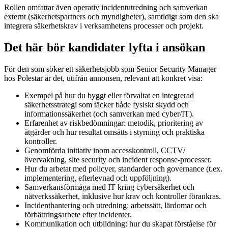
Rollen omfattar även operativ incidentutredning och samverkan
externt (säkerhetspartners och myndigheter), samtidigt som den ska
integrera säkerhetskrav i verksamhetens processer och projekt.
Det här bör kandidater lyfta i ansökan
För den som söker ett säkerhetsjobb som Senior Security Manager
hos Polestar är det, utifrån annonsen, relevant att konkret visa:
Exempel på hur du byggt eller förvaltat en integrerad
säkerhetsstrategi som täcker både fysiskt skydd och
informationssäkerhet (och samverkan med cyber/IT).
Erfarenhet av riskbedömningar: metodik, prioritering av
åtgärder och hur resultat omsätts i styrning och praktiska
kontroller.
Genomförda initiativ inom accesskontroll, CCTV/
övervakning, site security och incident response-processer.
Hur du arbetat med policyer, standarder och governance (t.ex.
implementering, efterlevnad och uppföljning).
Samverkansförmåga med IT kring cybersäkerhet och
nätverkssäkerhet, inklusive hur krav och kontroller förankras.
Incidenthantering och utredning: arbetssätt, lärdomar och
förbättringsarbete efter incidenter.
Kommunikation och utbildning: hur du skapat förståelse för