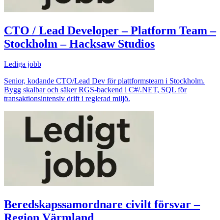
CTO / Lead Developer – Platform Team –
Stockholm – Hacksaw Studios
Lediga jobb
Senior, kodande CTO/Lead Dev för plattformsteam i Stockholm.
Bygg skalbar och säker RGS-backend i C#/.NET, SQL för
transaktionsintensiv drift i reglerad miljö.
Beredskapssamordnare civilt försvar –
Region Värmland