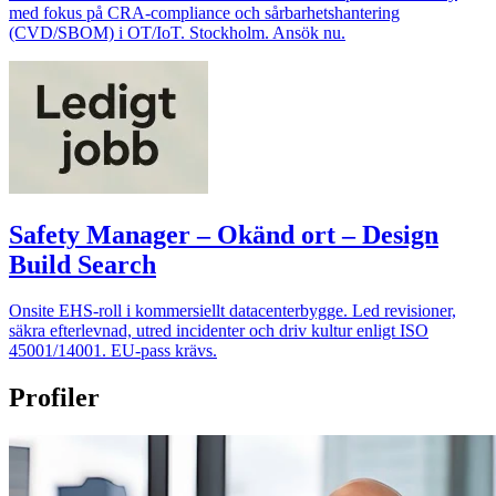
med fokus på CRA‑compliance och sårbarhetshantering
(CVD/SBOM) i OT/IoT. Stockholm. Ansök nu.
Safety Manager – Okänd ort – Design
Build Search
Onsite EHS-roll i kommersiellt datacenterbygge. Led revisioner,
säkra efterlevnad, utred incidenter och driv kultur enligt ISO
45001/14001. EU-pass krävs.
Profiler