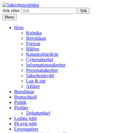
Sök efter:
Menu
Hem
Krönika
Beredskap
Försvar
Blåljus
Katastrofmedicin
Cybersäkerhet
Informationssäkerhet
Personalsäkerhet
Säkerhetskydd
Lag & rätt
Affärer
Beredskap
Branschkoll
Politik
Profiler
Debattartikel
Lediga jobb
På nytt jobb
Leverantörer