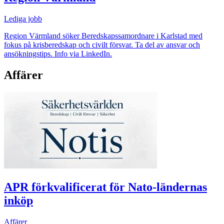
Lediga jobb
Region Värmland söker Beredskapssamordnare i Karlstad med
fokus på krisberedskap och civilt försvar. Ta del av ansvar och
ansökningstips. Info via LinkedIn.
Affärer
APR förkvalificerat för Nato-ländernas
inköp
Affärer