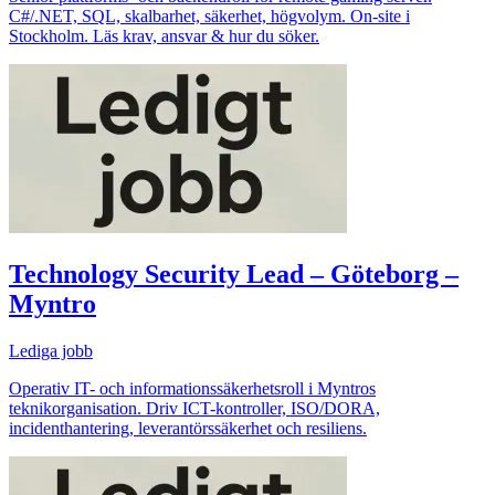
C#/.NET, SQL, skalbarhet, säkerhet, högvolym. On-site i
Stockholm. Läs krav, ansvar & hur du söker.
Technology Security Lead – Göteborg –
Myntro
Lediga jobb
Operativ IT- och informationssäkerhetsroll i Myntros
teknikorganisation. Driv ICT-kontroller, ISO/DORA,
incidenthantering, leverantörssäkerhet och resiliens.