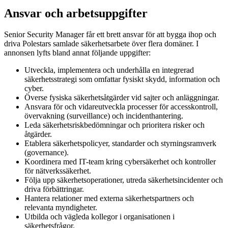
Ansvar och arbetsuppgifter
Senior Security Manager får ett brett ansvar för att bygga ihop och
driva Polestars samlade säkerhetsarbete över flera domäner. I
annonsen lyfts bland annat följande uppgifter:
Utveckla, implementera och underhålla en integrerad
säkerhetsstrategi som omfattar fysiskt skydd, information och
cyber.
Överse fysiska säkerhetsåtgärder vid sajter och anläggningar.
Ansvara för och vidareutveckla processer för accesskontroll,
övervakning (surveillance) och incidenthantering.
Leda säkerhetsriskbedömningar och prioritera risker och
åtgärder.
Etablera säkerhetspolicyer, standarder och styrningsramverk
(governance).
Koordinera med IT-team kring cybersäkerhet och kontroller
för nätverkssäkerhet.
Följa upp säkerhetsoperationer, utreda säkerhetsincidenter och
driva förbättringar.
Hantera relationer med externa säkerhetspartners och
relevanta myndigheter.
Utbilda och vägleda kollegor i organisationen i
säkerhetsfrågor.