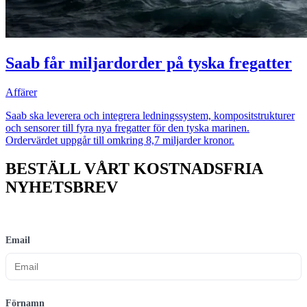
Saab får miljardorder på tyska fregatter
Affärer
Saab ska leverera och integrera ledningssystem, kompositstrukturer
och sensorer till fyra nya fregatter för den tyska marinen.
Ordervärdet uppgår till omkring 8,7 miljarder kronor.
BESTÄLL VÅRT KOSTNADSFRIA
NYHETSBREV
Email
Förnamn