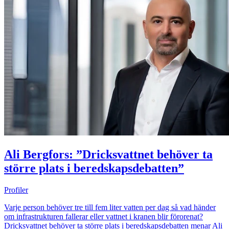
Ali Bergfors: ”Dricksvattnet behöver ta
större plats i beredskapsdebatten”
Profiler
Varje person behöver tre till fem liter vatten per dag så vad händer
om infrastrukturen fallerar eller vattnet i kranen blir förorenat?
Dricksvattnet behöver ta större plats i beredskapsdebatten menar Ali