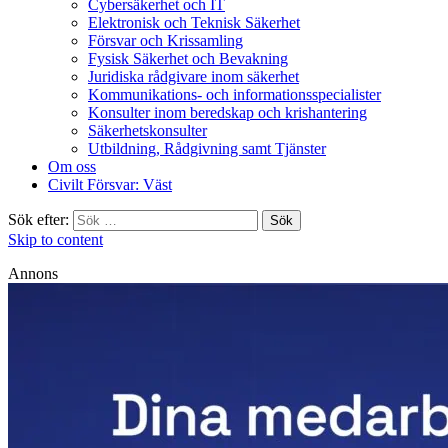
Cybersäkerhet och IT
Elektronisk och Teknisk Säkerhet
Försvar och Krissamling
Fysisk Säkerhet och Bevakning
Juridiska rådgivare inom säkerhet
Kommunikations- och informationsspecialister
Konsulter inom beredskap och krishantering
Säkerhetskonsulter
Utbildning, Rådgivning samt Tjänster
Om oss
Civilt Försvar: Väst
Sök efter:
Skip to content
Annons