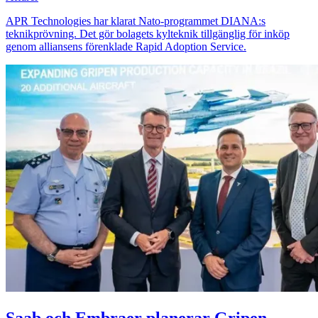
APR Technologies har klarat Nato-programmet DIANA:s
teknikprövning. Det gör bolagets kylteknik tillgänglig för inköp
genom alliansens förenklade Rapid Adoption Service.
Saab och Embraer planerar Gripen-