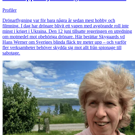
Profiler
Drönarflygning var för bara några år sedan mest hobby och
filmning. I dag har drönare blivit ett vapen med avgörande roll inte
minst i kriget i Ukraina. Den 12 juni tillsatte regeringen en utredning
om motmedel mot obehöriga drönare. Här berättar Skygaards vd
Hans Werner om Sveriges blinda fläck tre meter upp – och varför
fler verksamheter behöver skydda sig mot allt från spionage till
sabotage.