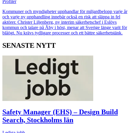
Profiler
Kommuner och myndigheter upphandlar för miljardbelopp varje år
och varje ny upphandling innebär också en risk att släppa in fel
aktörer. Christer Liljenberg, ny interim säkerhetschef i Eslövs
kommun och talare på Åby i höst, menar att Sverige länge varit för
blåögt. Nu krävs tydligare processer och ett bättre säkerhetstänk.
SENASTE NYTT
Safety Manager (EHS) – Design Build
Search, Stockholms län
Lediga jobb