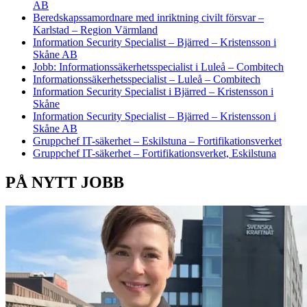
AB
Beredskapssamordnare med inriktning civilt försvar –
Karlstad – Region Värmland
Information Security Specialist – Bjärred – Kristensson i
Skåne AB
Jobb: Informationssäkerhetsspecialist i Luleå – Combitech
Informationssäkerhetsspecialist – Luleå – Combitech
Information Security Specialist i Bjärred – Kristensson i
Skåne
Information Security Specialist – Bjärred – Kristensson i
Skåne AB
Gruppchef IT-säkerhet – Eskilstuna – Fortifikationsverket
Gruppchef IT-säkerhet – Fortifikationsverket, Eskilstuna
PÅ NYTT JOBB