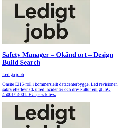
Safety Manager – Okänd ort – Design
Build Search
Lediga jobb
Onsite EHS-roll i kommersiellt datacenterbygge. Led revisioner,
säkra efterlevnad, utred incidenter och driv kultur enligt ISO
45001/14001. EU-pass krävs.