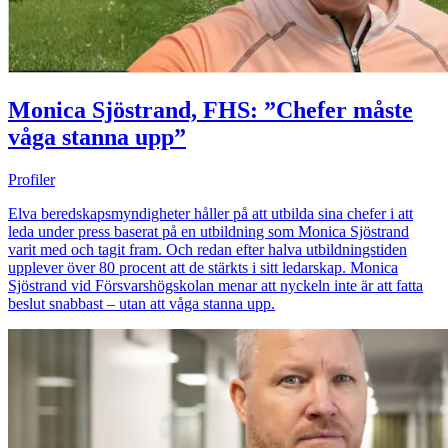
Monica Sjöstrand, FHS: ”Chefer måste
våga stanna upp”
Profiler
Elva beredskapsmyndigheter håller på att utbilda sina chefer i att
leda under press baserat på en utbildning som Monica Sjöstrand
varit med och tagit fram. Och redan efter halva utbildningstiden
upplever över 80 procent att de stärkts i sitt ledarskap. Monica
Sjöstrand vid Försvarshögskolan menar att nyckeln inte är att fatta
beslut snabbast – utan att våga stanna upp.