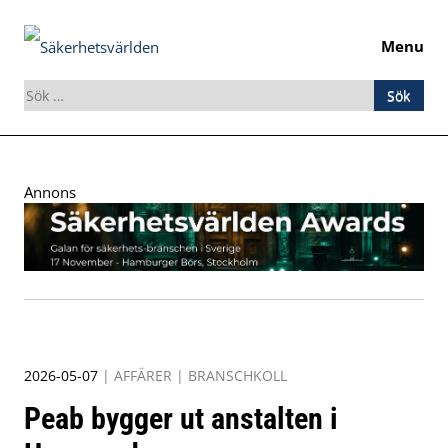
Menu
Sök
efter:
Skip
to
Annons
content
2026-05-07
|
AFFÄRER
|
BRANSCHKOLL
Peab bygger ut anstalten i