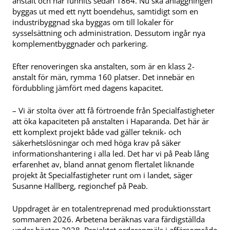
anstalt och har funnits sedan 1864. Nu ska anläggningen
byggas ut med ett nytt boendehus, samtidigt som en
industribyggnad ska byggas om till lokaler för
sysselsättning och administration. Dessutom ingår nya
komplementbyggnader och parkering.
Efter renoveringen ska anstalten, som är en klass 2-
anstalt för män, rymma 160 platser. Det innebär en
fördubbling jämfört med dagens kapacitet.
– Vi är stolta över att få förtroende från Specialfastigheter
att öka kapaciteten på anstalten i Haparanda. Det här är
ett komplext projekt både vad gäller teknik- och
säkerhetslösningar och med höga krav på säker
informationshantering i alla led. Det har vi på Peab lång
erfarenhet av, bland annat genom flertalet liknande
projekt åt Specialfastigheter runt om i landet, säger
Susanne Hallberg, regionchef på Peab.
Uppdraget är en totalentreprenad med produktionsstart
sommaren 2026. Arbetena beräknas vara färdigställda
under hösten 2028. Projektet orderanmäls i affärsområde