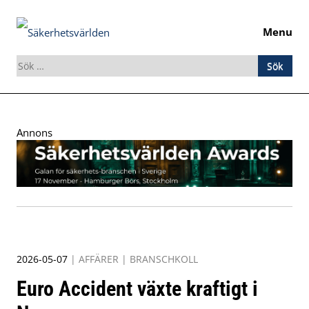
Menu
Sök
efter:
Skip
to
Annons
content
2026-05-07
|
AFFÄRER
|
BRANSCHKOLL
Euro Accident växte kraftigt i