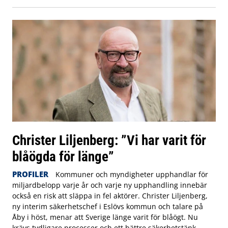
Christer Liljenberg: ”Vi har varit för
blåögda för länge”
PROFILER
Kommuner och myndigheter upphandlar för
miljardbelopp varje år och varje ny upphandling innebär
också en risk att släppa in fel aktörer. Christer Liljenberg,
ny interim säkerhetschef i Eslövs kommun och talare på
Åby i höst, menar att Sverige länge varit för blåögt. Nu
krävs tydligare processer och ett bättre säkerhetstänk.