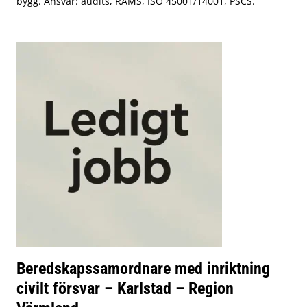
bygg. Ansvar: audits, RAMS, ISO 45001/14001, PSCS.
Beredskapssamordnare med inriktning
civilt försvar – Karlstad – Region