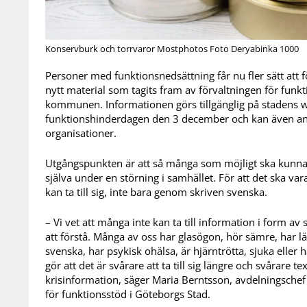
Konservburk och torrvaror Mostphotos Foto Deryabinka 1000
Personer med funktionsnedsättning får nu fler sätt att
nytt material som tagits fram av förvaltningen för funk
kommunen. Informationen görs tillgänglig på stadens
funktionshinderdagen den 3 december och kan även 
organisationer.
Utgångspunkten är att så många som möjligt ska kunna f
själva under en störning i samhället. För att det ska var
kan ta till sig, inte bara genom skriven svenska.
– Vi vet att många inte kan ta till information i form a
att förstå. Många av oss har glasögon, hör sämre, har läs
svenska, har psykisk ohälsa, är hjärntrötta, sjuka elle
gör att det är svårare att ta till sig längre och svårare te
krisinformation, säger Maria Berntsson, avdelningschef 
för funktionsstöd i Göteborgs Stad.