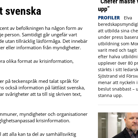
”Chefer måste 
st svenska
upp”
PROFILER
Elva
beredskapsmyndigh
ocent av befolkningen ha någon form av
att utbilda sina che
je person. Samtidigt går ungefär vart
under press basera
 utan tillräcklig läsförmåga. Det innebär
utbildning som Mon
eter eller information från myndigheter.
varit med och tagi
efter halva utbildn
era olika format av krisinformation,
upplever över 80 pr
stärkts i sitt ledar
Sjöstrand vid Förs
mer på teckenspråk med talat språk för
menar att nyckeln in
s också information på lättläst svenska,
beslut snabbast – u
vårigheter att ta till sig skriven text,
stanna upp.
kommuner, myndigheter och organisationer
änglighetsanpassad krisinformation.
l att alla kan ta del av samhällsviktig