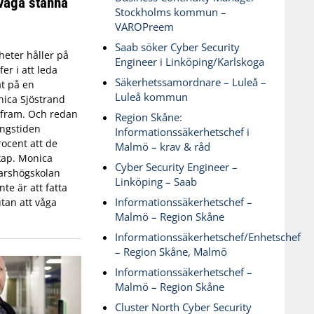
våga stanna
Stockholms kommun –
VAROPreem
Saab söker Cyber Security
eter håller på
Engineer i Linköping/Karlskoga
fer i att leda
Säkerhetssamordnare – Luleå –
t på en
Luleå kommun
ica Sjöstrand
t fram. Och redan
Region Skåne:
ingstiden
Informationssäkerhetschef i
ocent att de
Malmö – krav & råd
skap. Monica
Cyber Security Engineer –
varshögskolan
Linköping – Saab
te är att fatta
Informationssäkerhetschef –
tan att våga
Malmö – Region Skåne
Informationssäkerhetschef/Enhetschef
– Region Skåne, Malmö
Informationssäkerhetschef –
Malmö – Region Skåne
Cluster North Cyber Security