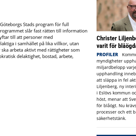
 Göteborgs Stads program för full
ogrammet slår fast rätten till information
tar till att personer med
Christer Liljenb
ktiga i samhället på lika villkor, utan
varit för blåögd
ska arbeta aktivt med rättigheter som
PROFILER
Kommu
ratisk delaktighet, bostad, arbete,
myndigheter uppha
miljardbelopp varje
upphandling innebä
att släppa in fel ak
Liljenberg, ny inte
i Eslövs kommun oc
höst, menar att Sve
för blåögt. Nu krävs
processer och ett b
säkerhetstänk.