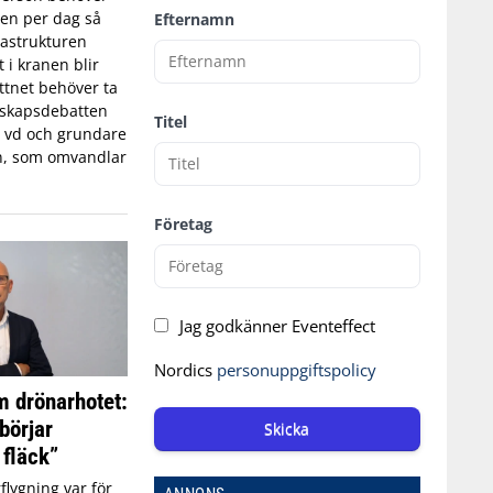
tten per dag så
Efternamn
astrukturen
t i kranen blir
ttnet behöver ta
edskapsdebatten
Titel
, vd och grundare
n, som omvandlar
Företag
Jag godkänner Eventeffect
Nordics
personuppgiftspolicy
 drönarhotet:
börjar
Skicka
 fläck”
flygning var för