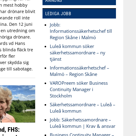
ANNONS
an mest hobby
har drönare blivit
LEDIGA JOBB
rande roll inte
aina. Den 12 juni
Jobb:
n en utredning om
Informationssäkerhetschef till
öriga drönare.
Region Skåne i Malmö
ards vd Hans
Luleå kommun söker
blinda fläck tre
säkerhetssamordnare – ny
för fler
tjänst
ver skydda sig
Informationssäkerhetschef –
ge till sabotage.
Malmö – Region Skåne
VAROPreem söker Business
Continuity Manager i
Stockholm
Säkerhetssamordnare – Luleå –
Luleå kommun
Jobb: Säkerhetssamordnare –
Luleå kommun | Krav & ansvar
nd, FHS:
Business Continuity Manager –