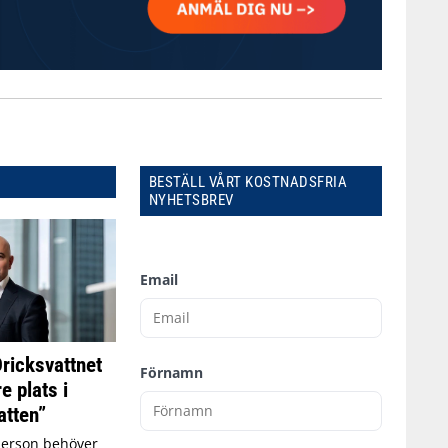
BESTÄLL VÅRT KOSTNADSFRIA
NYHETSBREV
Email
Dricksvattnet
Förnamn
e plats i
tten”
person behöver