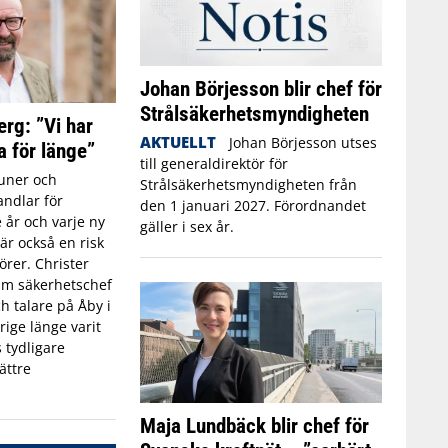
Johan Börjesson blir chef för
Strålsäkerhetsmyndigheten
erg: ”Vi har
AKTUELLT
Johan Börjesson utses
a för länge”
till generaldirektör för
ner och
Strålsäkerhetsmyndigheten från
ndlar för
den 1 januari 2027. Förordnandet
 år och varje ny
gäller i sex år.
r också en risk
törer. Christer
rim säkerhetschef
h talare på Åby i
rige länge varit
 tydligare
ättre
Maja Lundbäck blir chef för