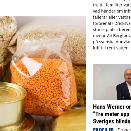
tre till fem liter va
vad händer om infr
fallerar eller vattne
förorenat? Dricksva
större plats i ber
menar Ali Bergfors
på svenska Auqvia
luft till rent vatten.
Hans Werner om
”Tre meter upp 
Sveriges blinda
PROFILER
Drönar