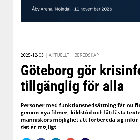
2025-12-03
|
AKTUELLT
|
BEREDSKAP
Göteborg gör krisin
tillgänglig för alla
Personer med funktionsnedsättning får nu fler 
genom nya filmer, bildstöd och lättlästa text
människors möjlighet att förbereda sig inför k
det är möjligt.