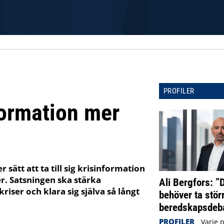
PROFILER
formation mer
sätt att ta till sig krisinformation
er. Satsningen ska stärka
Ali Bergfors: ”
riser och klara sig själva så långt
behöver ta störr
beredskapsdeba
PROFILER
Varje 