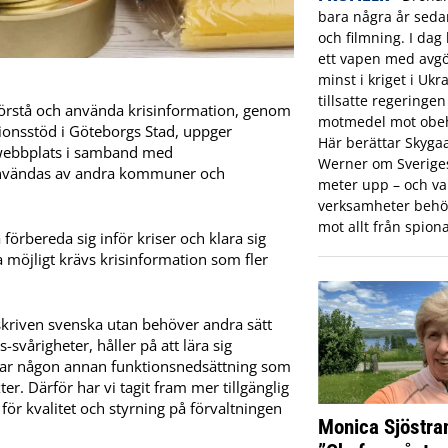
bara några år sed
och filmning. I dag 
ett vapen med avgö
minst i kriget i Ukr
tillsatte regeringe
 förstå och använda krisinformation, genom
motmedel mot obeh
tionsstöd i Göteborgs Stad, uppger
Här berättar Skyga
 webbplats i samband med
Werner om Sveriges 
användas av andra kommuner och
meter upp – och var
verksamheter behö
mot allt från spiona
örbereda sig inför kriser och klara sig
a möjligt krävs krisinformation som fler
v skriven svenska utan behöver andra sätt
-svårigheter, håller på att lära sig
r har någon annan funktionsnedsättning som
xter. Därför har vi tagit fram mer tillgänglig
för kvalitet och styrning på förvaltningen
Monica Sjöstra