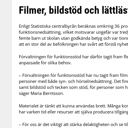
Filmer, bildstöd och lättlä
Enligt Statistiska centralbyrån beräknas omkring 36 pr
funktionsnedsättning, vilket motsvarar ungefär var tred
femte barn ut skolan utan godkända betyg och var tionde
att en stor del av befolkningen har svårt att förstå nyh
Förvaltningen för funktionsstöd har därför tagit fram fl
anpassade för olika behov.
– Förvaltningen för funktionsstöd har nu tagit fram fil
personer med både syn- och hörselnedsättning. Det finn
samt bildstöd och tecken som stöd, för personer som har s
säger Maria Berntsson.
Materialet är tänkt att kunna användas brett. Många 
har varken tid eller resurser att själva producera tillg
– För oss är det viktigt att stärka delaktigheten och se til