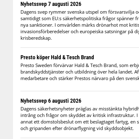
Nyhetssvep 7 augusti 2026
Dagens svep rymmer svenska utspel om försvarsvilja oc
samtidigt som EU:s säkerhetspolitiska frågor spänner frå
nya sanktioner. I omvärlden märks drönarhot mot kritis
invasionsförberedelser och europeiska satsningar på dig
krisberedskap.
Presto köper Hald & Tesch Brand
Presto Sweden förvärvar Hald & Tesch Brand, som erbj
brandskyddstjänster och utbildning över hela landet. Af
medarbetare och stärker Prestos närvaro på den sven
Nyhetssvep 6 augusti 2026
Dagens säkerhetsnyheter präglas av misstänkta hybridho
intrång och frågor om skyddet av kritisk infrastruktur. 
annat ett domstolsbeslut om ett beslagtaget fartyg, en 
och gripanden efter drönarflygning vid skyddsobjekt.