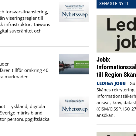
SENASTE NYTT
h försvarsfinansiering,
n viseringsregler till
k infrastruktur, Taiwans
ital suveränitet och
Jobb:
uder
Informationssä
fären tillför omkring 40
till Region Skå
ska marknaden.
LEDIGA JOBB
Gui
Skånes rekrytering 
informationssäkerh
ansvar, krav, datas
t i Tyskland, digitala
(CISM/CISSP, ISO 2
I Sverige märks bland
ansökan.
stor personuppgiftsläcka