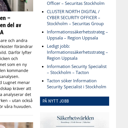
Officer – Securitas Stockholm
CLUSTER NORTH DIGITAL /
ken –
CYBER SECURITY OFFICER –
Stockholm – Securitas Group
 en del av
SA
Informationssäkerhetsstrateg –
Uppsala – Region Uppsala
are och andra
Ledigt jobb:
koster förändrar
Informationssäkerhetsstrateg –
ld. Därför lyfter
Region Uppsala
icken och
met som en ny
Information Security Specialist
 den kommande
– Stockholm – Tacton
sanalysen.
Tacton söker Information
id Lugnet menar
Security Specialist i Stockholm
dskap kräver att
 analyserar det
ken – utan också
PÅ NYTT JOBB
ör våra huvuden.