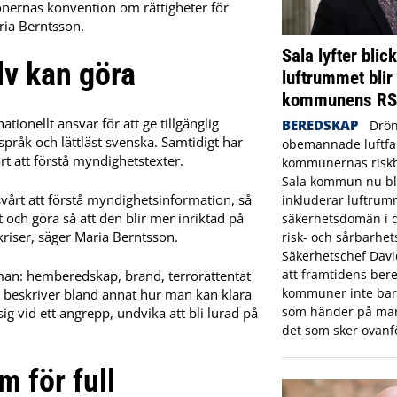
tionernas konvention om rättigheter för
ria Berntsson.
Sala lyfter blic
lv kan göra
luftrummet blir
kommunens R
ionellt ansvar för att ge tillgänglig
BEREDSKAP
Drön
pråk och lättläst svenska. Samtidigt har
obemannade luftfar
t att förstå myndighetstexter.
kommunernas riskbi
Sala kommun nu bl
 svårt att förstå myndighetsinformation, så
inkluderar luftrum
 och göra så att den blir mer inriktad på
säkerhetsdomän i
kriser, säger Maria Berntsson.
risk- och sårbarhet
Säkerhetschef Dav
att framtidens bere
eman: hemberedskap, brand, terrorattentat
kommuner inte bara
a beskriver bland annat hur man kan klara
som händer på mar
 vid ett angrepp, undvika att bli lurad på
det som sker ovanf
m för full