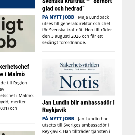
Svenska kraftnät – ”oerhört
glad och hedrad”
PÅ NYTT JOBB
Maja Lundbäck
utses till generaldirektör och chef
för Svenska kraftnät. Hon tillträder
den 3 augusti 2026 och får ett
sexårigt förordnande.
kerhetschef
ne i Malmö
de till Region
av
etschef i Malmö:
Jan Lundin blir ambassadör i
kydd, meriter
7001) och
Reykjavik
PÅ NYTT JOBB
Jan Lundin har
utsetts till Sveriges ambassadör i
Reykjavik. Han tillträder tjänsten i