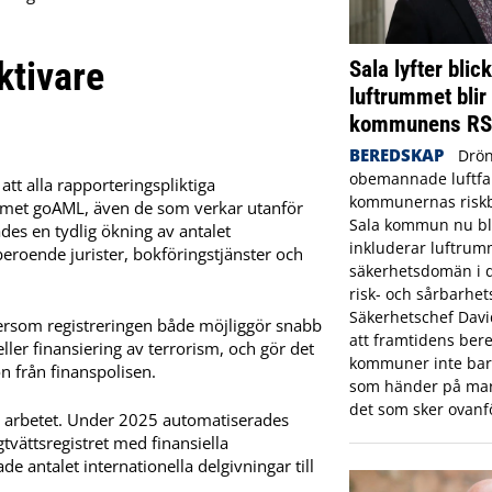
ktivare
Sala lyfter blic
luftrummet blir
kommunens R
BEREDSKAP
Drön
obemannade luftfar
att alla rapporteringspliktiga
kommunernas riskbi
temet goAML, även de som verkar utanför
Sala kommun nu bl
des en tydlig ökning av antalet
inkluderar luftrum
eroende jurister, bokföringstjänster och
säkerhetsdomän i
risk- och sårbarhet
Säkerhetschef Dav
tersom registreringen både möjliggör snabb
att framtidens bere
ler finansiering av terrorism, och gör det
kommuner inte bara
n från finanspolisen.
som händer på mar
det som sker ovanf
la arbetet. Under 2025 automatiserades
tvättsregistret med finansiella
e antalet internationella delgivningar till