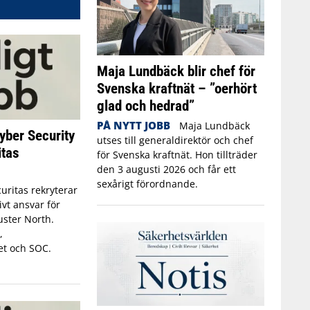
Maja Lundbäck blir chef för
Svenska kraftnät – ”oerhört
glad och hedrad”
PÅ NYTT JOBB
Maja Lundbäck
yber Security
utses till generaldirektör och chef
itas
för Svenska kraftnät. Hon tillträder
den 3 augusti 2026 och får ett
sexårigt förordnande.
uritas rekryterar
ivt ansvar för
luster North.
,
et och SOC.