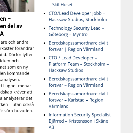
– SkillHuset
CTO/Lead Developer jobb –
ken –
Hacksaw Studios, Stockholm
 en del av
Technology Security Lead –
SA
Göteborg – Myntro
are och andra
Beredskapssamordnare civilt
koster förändrar
försvar | Region Värmland
ld. Därför lyfter
CTO / Lead Developer –
icken och
Platform Team – Stockholm –
met som en ny
Hacksaw Studios
 den kommande
Beredskapssamordnare civilt
sanalysen.
försvar – Region Värmland
id Lugnet menar
dskap kräver att
Beredskapssamordnare civilt
 analyserar det
försvar – Karlstad – Region
ken – utan också
Värmland
ör våra huvuden.
Information Security Specialist
Bjärred – Kristensson i Skåne
AB