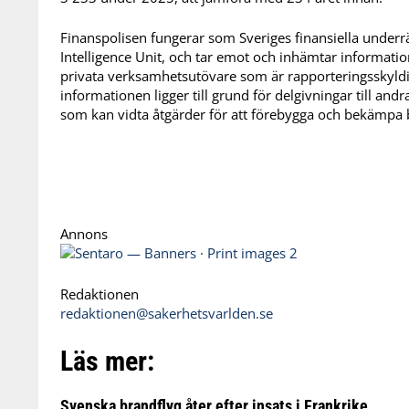
Finanspolisen fungerar som Sveriges finansiella underrä
Intelligence Unit, och tar emot och inhämtar information
privata verksamhetsutövare som är rapporteringsskyldi
informationen ligger till grund för delgivningar till a
som kan vidta åtgärder för att förebygga och bekämpa b
Annons
Redaktionen
redaktionen@sakerhetsvarlden.se
Läs mer:
Svenska brandflyg åter efter insats i Frankrike