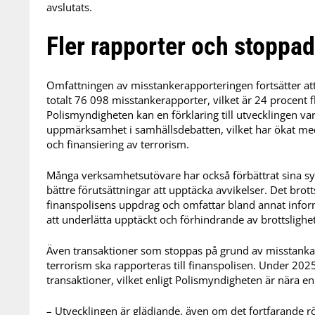
avslutats.
Fler rapporter och stoppad
Omfattningen av misstankerapporteringen fortsätter at
totalt 76 098 misstankerapporter, vilket är 24 procent f
Polismyndigheten kan en förklaring till utvecklingen va
uppmärksamhet i samhällsdebatten, vilket har ökat me
och finansiering av terrorism.
Många verksamhetsutövare har också förbättrat sina sy
bättre förutsättningar att upptäcka avvikelser. Det brot
finanspolisens uppdrag och omfattar bland annat infor
att underlätta upptäckt och förhindrande av brottslighet
Även transaktioner som stoppas på grund av misstankar
terrorism ska rapporteras till finanspolisen. Under 20
transaktioner, vilket enligt Polismyndigheten är nära 
– Utvecklingen är glädjande, även om det fortfarande rör