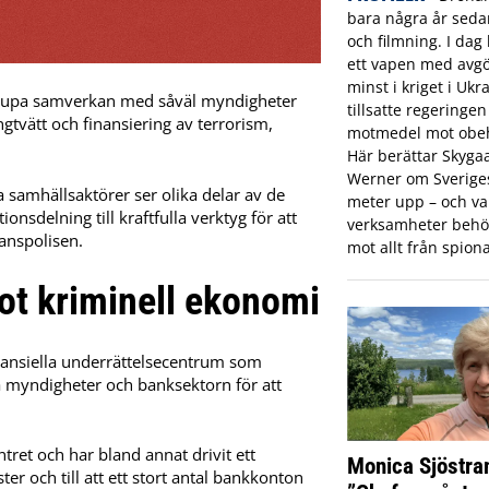
bara några år sed
och filmning. I dag 
ett vapen med avgö
minst i kriget i Ukr
ördjupa samverkan med såväl myndigheter
tillsatte regeringe
ngtvätt och finansiering av terrorism,
motmedel mot obeh
Här berättar Skyga
Werner om Sveriges 
a samhällsaktörer ser olika delar av de
meter upp – och var
nsdelning till kraftfulla verktyg för att
verksamheter behö
anspolisen.
mot allt från spiona
t kriminell ekonomi
inansiella underrättelsecentrum som
ra myndigheter och banksektorn för att
ntret och har bland annat drivit ett
Monica Sjöstra
ter och till att ett stort antal bankkonton