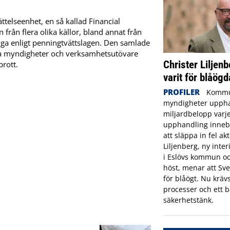
ttelseenhet, en så kallad Financial
 från flera olika källor, bland annat från
ga enligt penningtvättslagen. Den samlade
ndra myndigheter och verksamhetsutövare
Christer Liljenb
rott.
varit för blåögd
PROFILER
Kommu
myndigheter uppha
miljardbelopp varje
upphandling innebä
att släppa in fel ak
Liljenberg, ny inte
i Eslövs kommun oc
höst, menar att Sve
för blåögt. Nu krävs
processer och ett b
säkerhetstänk.