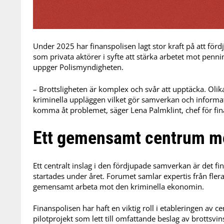
Under 2025 har finanspolisen lagt stor kraft på att f
som privata aktörer i syfte att stärka arbetet mot penni
uppger Polismyndigheten.
– Brottsligheten är komplex och svår att upptäcka. Olik
kriminella uppläggen vilket gör samverkan och informatio
komma åt problemet, säger Lena Palmklint, chef för fin
Ett gemensamt centrum mo
Ett centralt inslag i den fördjupade samverkan är det f
startades under året. Forumet samlar expertis från fle
gemensamt arbeta mot den kriminella ekonomin.
Finanspolisen har haft en viktig roll i etableringen av ce
pilotprojekt som lett till omfattande beslag av brottsvins