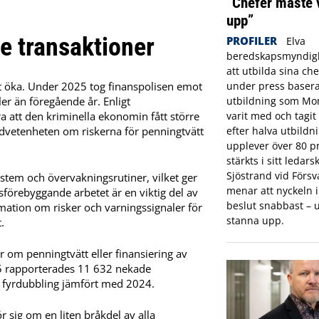
”Chefer måste 
upp”
e transaktioner
PROFILER
Elva
beredskapsmyndigh
att utbilda sina che
t öka. Under 2025 tog finanspolisen emot
under press basera
ler än föregående år. Enligt
utbildning som Mon
ra att den kriminella ekonomin fått större
varit med och tagi
dvetenheten om riskerna för penningtvätt
efter halva utbildn
upplever över 80 pr
stärkts i sitt ledar
Sjöstrand vid Förs
stem och övervakningsrutiner, vilket ger
menar att nyckeln in
tsförebyggande arbetet är en viktig del av
beslut snabbast – u
mation om risker och varningssignaler för
stanna upp.
.
 om penningtvätt eller finansiering av
25 rapporterades 11 632 nekade
en fyrdubbling jämfört med 2024.
 sig om en liten bråkdel av alla