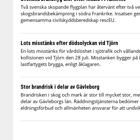
Två svenska skopande flygplan har återvänt efter två v
skogsbrandsbekämpning i södra Frankrike. Insatsen 
gemensamma civilskyddsberedskap rescEU.
Lots misstänks efter dödsolyckan vid Tjörn
En lots misstänks för vårdslöshet i sjötrafik och vålland
kollisionen vid Tjörn den 28 juli. Misstanken bygger på l
lastfartygets brygga, enligt åklagaren.
Stor brandrisk i delar av Gävleborg
Brandrisken i skog och mark är stor till mycket stor, med
delar av Gävleborgs län. Räddningstjänsterna bedömer
eldningsförbud och allmänheten ansvarar för att undvik