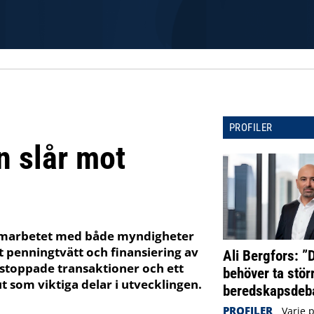
PROFILER
 slår mot
 samarbetet med både myndigheter
t penningtvätt och finansiering av
Ali Bergfors: ”
 stoppade transaktioner och ett
behöver ta störr
t som viktiga delar i utvecklingen.
beredskapsdeba
PROFILER
Varje 