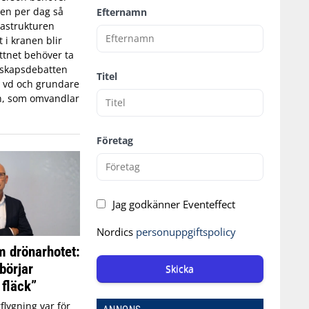
tten per dag så
Efternamn
astrukturen
t i kranen blir
ttnet behöver ta
edskapsdebatten
Titel
, vd och grundare
n, som omvandlar
Företag
Jag godkänner Eventeffect
Nordics
personuppgiftspolicy
 drönarhotet:
börjar
Skicka
 fläck”
flygning var för