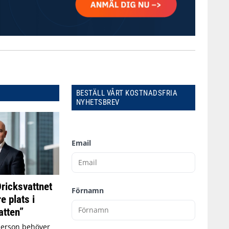
BESTÄLL VÅRT KOSTNADSFRIA
NYHETSBREV
Email
Dricksvattnet
Förnamn
e plats i
tten”
person behöver