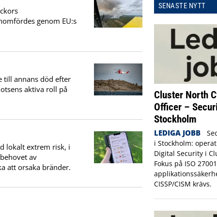
SENASTE NYTT
eckors
genomfördes genom EU:s
e till annans död efter
otsens aktiva roll på
Cluster North C
Officer – Secur
Stockholm
LEDIGA JOBB
Sec
i Stockholm: operat
 lokalt extrem risk, i
Digital Security i C
 behovet av
Fokus på ISO 27001
a att orsaka bränder.
applikationssäkerh
CISSP/CISM krävs.