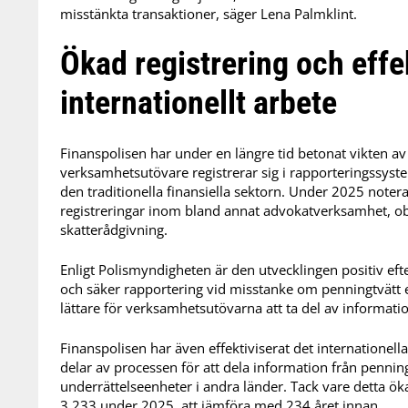
misstänkta transaktioner, säger Lena Palmklint.
Ökad registrering och effe
internationellt arbete
Finanspolisen har under en längre tid betonat vikten av 
verksamhetsutövare registrerar sig i rapporteringssys
den traditionella finansiella sektorn. Under 2025 notera
registreringar inom bland annat advokatverksamhet, ob
skatterådgivning.
Enligt Polismyndigheten är den utvecklingen positiv ef
och säker rapportering vid misstanke om penningtvätt el
lättare för verksamhetsutövarna att ta del av informatio
Finanspolisen har även effektiviserat det internationel
delar av processen för att dela information från penning
underrättelseenheter i andra länder. Tack vare detta ökad
3 233 under 2025, att jämföra med 234 året innan.