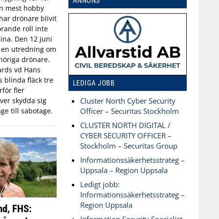
ANNONS
an mest hobby
har drönare blivit
rande roll inte
aina. Den 12 juni
n en utredning om
öriga drönare.
ards vd Hans
blinda fläck tre
LEDIGA JOBB
för fler
ver skydda sig
Cluster North Cyber Security
ge till sabotage.
Officer – Securitas Stockholm
CLUSTER NORTH DIGITAL /
CYBER SECURITY OFFICER –
Stockholm – Securitas Group
Informationssäkerhetsstrateg –
Uppsala – Region Uppsala
Ledigt jobb:
Informationssäkerhetsstrateg –
Region Uppsala
nd, FHS: