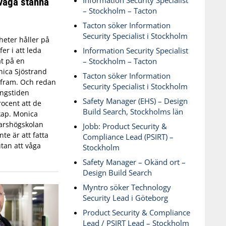
Information Security Specialist
våga stanna
– Stockholm – Tacton
Tacton söker Information
Security Specialist i Stockholm
eter håller på
Information Security Specialist
fer i att leda
– Stockholm – Tacton
t på en
ica Sjöstrand
Tacton söker Information
t fram. Och redan
Security Specialist i Stockholm
ingstiden
Safety Manager (EHS) – Design
ocent att de
Build Search, Stockholms län
skap. Monica
varshögskolan
Jobb: Product Security &
te är att fatta
Compliance Lead (PSIRT) –
tan att våga
Stockholm
Safety Manager – Okänd ort –
Design Build Search
Myntro söker Technology
Security Lead i Göteborg
Product Security & Compliance
Lead / PSIRT Lead – Stockholm