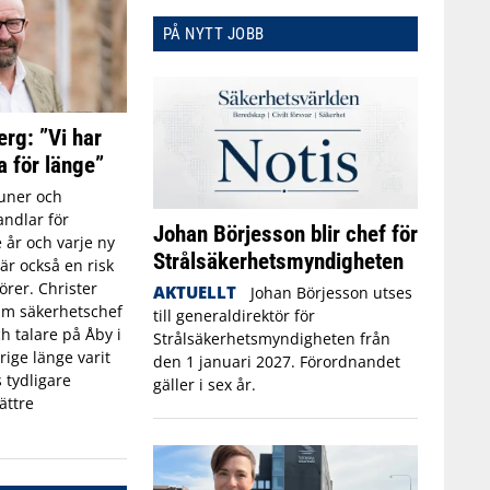
PÅ NYTT JOBB
erg: ”Vi har
a för länge”
ner och
ndlar för
Johan Börjesson blir chef för
 år och varje ny
Strålsäkerhetsmyndigheten
r också en risk
törer. Christer
AKTUELLT
Johan Börjesson utses
rim säkerhetschef
till generaldirektör för
h talare på Åby i
Strålsäkerhetsmyndigheten från
rige länge varit
den 1 januari 2027. Förordnandet
 tydligare
gäller i sex år.
ättre