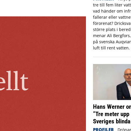
tre till fem liter va
vad händer om infr
fallerar eller vattne
förorenat? Dricksva
större plats i ber
menar Ali Bergfors
på svenska Auqvia
luft till rent vatten.
Hans Werner om
”Tre meter upp 
Sveriges blinda
PROFILER
Drönar