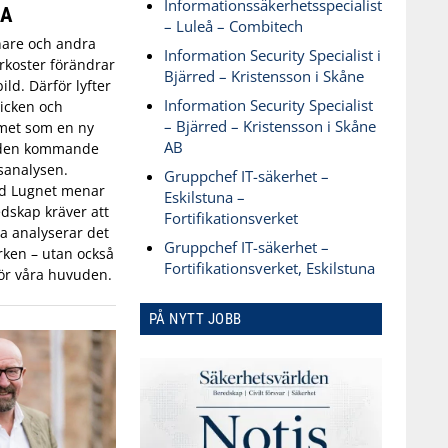
Informationssäkerhetsspecialist
SA
– Luleå – Combitech
are och andra
Information Security Specialist i
koster förändrar
Bjärred – Kristensson i Skåne
ld. Därför lyfter
Information Security Specialist
icken och
– Bjärred – Kristensson i Skåne
met som en ny
AB
 den kommande
sanalysen.
Gruppchef IT-säkerhet –
id Lugnet menar
Eskilstuna –
dskap kräver att
Fortifikationsverket
 analyserar det
Gruppchef IT-säkerhet –
ken – utan också
Fortifikationsverket, Eskilstuna
ör våra huvuden.
PÅ NYTT JOBB