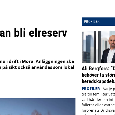
PROFILER
an bli elreserv
r nu i drift i Mora. Anläggningen ska
an på sikt också användas som lokal
Ali Bergfors: ”
behöver ta störr
beredskapsdeba
PROFILER
Varje 
tre till fem liter va
vad händer om infr
fallerar eller vattne
förorenat? Dricksva