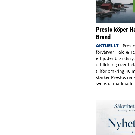
Presto köper H
Brand
AKTUELLT
Prest
förvärvar Hald & T
erbjuder brandskyd
utbildning över hel
tillför omkring 40
stärker Prestos nä
svenska marknaden