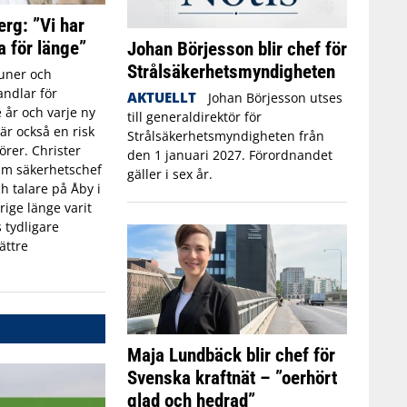
erg: ”Vi har
a för länge”
Johan Börjesson blir chef för
Strålsäkerhetsmyndigheten
ner och
ndlar för
AKTUELLT
Johan Börjesson utses
 år och varje ny
till generaldirektör för
r också en risk
Strålsäkerhetsmyndigheten från
törer. Christer
den 1 januari 2027. Förordnandet
rim säkerhetschef
gäller i sex år.
h talare på Åby i
rige länge varit
 tydligare
ättre
Maja Lundbäck blir chef för
Svenska kraftnät – ”oerhört
glad och hedrad”