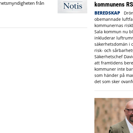
erhetsmyndigheten från
kommunens R
BEREDSKAP
Drön
obemannade luftfar
kommunernas riskbi
Sala kommun nu bl
inkluderar luftrum
säkerhetsdomän i
risk- och sårbarhet
Säkerhetschef Dav
att framtidens bere
kommuner inte bara
som händer på mar
det som sker ovanf