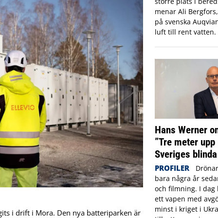
större plats i ber
menar Ali Bergfors
på svenska Auqvia
luft till rent vatten.
Hans Werner om
”Tre meter upp 
Sveriges blinda
PROFILER
Drönar
bara några år sed
och filmning. I dag 
ett vapen med avgö
minst i kriget i Ukr
agits i drift i Mora. Den nya batteriparken är