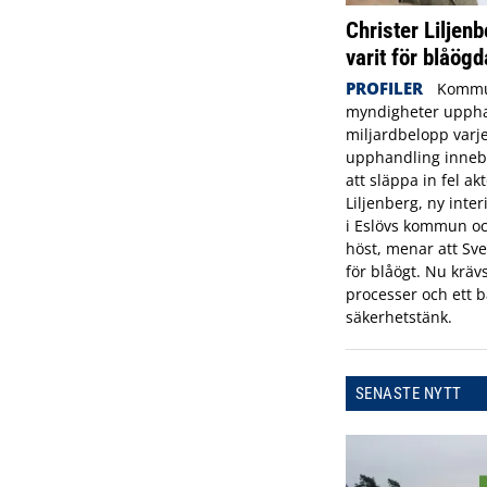
Christer Liljenb
varit för blåögd
PROFILER
Kommu
myndigheter uppha
miljardbelopp varje
upphandling innebä
att släppa in fel ak
Liljenberg, ny inte
i Eslövs kommun oc
höst, menar att Sve
för blåögt. Nu krävs
processer och ett b
säkerhetstänk.
SENASTE NYTT