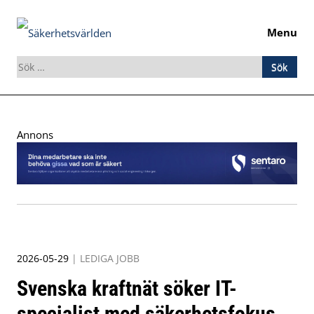
Menu
Sök
efter:
Skip
to
Annons
content
2026-05-29
|
LEDIGA JOBB
Svenska kraftnät söker IT-
specialist med säkerhetsfokus