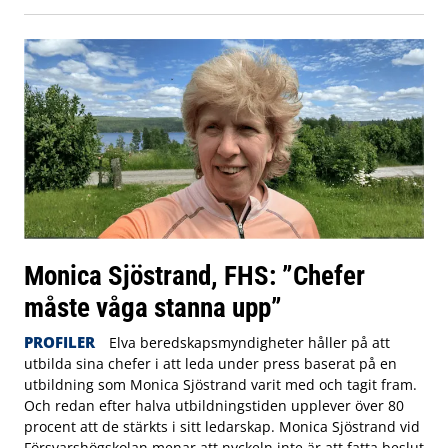
Monica Sjöstrand, FHS: ”Chefer
måste våga stanna upp”
PROFILER
Elva beredskapsmyndigheter håller på att
utbilda sina chefer i att leda under press baserat på en
utbildning som Monica Sjöstrand varit med och tagit fram.
Och redan efter halva utbildningstiden upplever över 80
procent att de stärkts i sitt ledarskap. Monica Sjöstrand vid
Försvarshögskolan menar att nyckeln inte är att fatta beslut