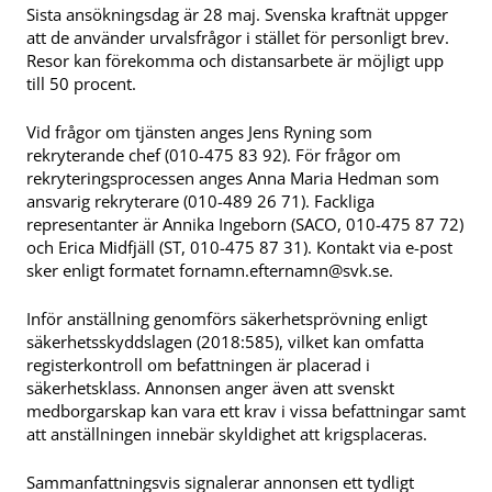
Sista ansökningsdag är 28 maj. Svenska kraftnät uppger
att de använder urvalsfrågor i stället för personligt brev.
Resor kan förekomma och distansarbete är möjligt upp
till 50 procent.
Vid frågor om tjänsten anges Jens Ryning som
rekryterande chef (010-475 83 92). För frågor om
rekryteringsprocessen anges Anna Maria Hedman som
ansvarig rekryterare (010-489 26 71). Fackliga
representanter är Annika Ingeborn (SACO, 010-475 87 72)
och Erica Midfjäll (ST, 010-475 87 31). Kontakt via e-post
sker enligt formatet
fornamn.efternamn@svk.se
.
Inför anställning genomförs säkerhetsprövning enligt
säkerhetsskyddslagen (2018:585), vilket kan omfatta
registerkontroll om befattningen är placerad i
säkerhetsklass. Annonsen anger även att svenskt
medborgarskap kan vara ett krav i vissa befattningar samt
att anställningen innebär skyldighet att krigsplaceras.
Sammanfattningsvis signalerar annonsen ett tydligt