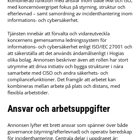
kombinerad funktion med ansvar inom både IRM och ISO,
med koncernövergripet fokus på styrning, struktur och
efterlevnad – samt samordning av incidenthantering inom
informations- och cybersäkerhet.
Tjänsten innebär att förvalta och vidareutveckla
koncernens gemensamma ledningssystem för
informations- och cybersäkerhet enligt ISO/IEC 27001 och
att säkerställa att det används ändamålsenligt i Hogias
olika bolag. Annonsen beskriver även att rollen har stort
utrymme att driva initiativ och bygga strukturer i nära
samarbete med CISO och andra säkerhets- och
compliancefunktioner. Det framgår att arbetet kan
kombineras mellan arbete på plats och distans, med
flexibla arbetstider.
Ansvar och arbetsuppgifter
Annonsen lyfter ett brett ansvar som spänner över både
governance (styrning/efterlevnad) och operativ beredskap
för incidenthantering. Centrala delar i uppdraget är: