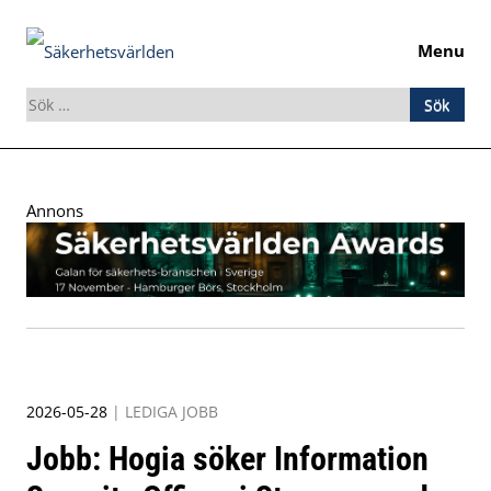
Menu
Sök
efter:
Skip
to
Annons
content
2026-05-28
|
LEDIGA JOBB
Jobb: Hogia söker Information