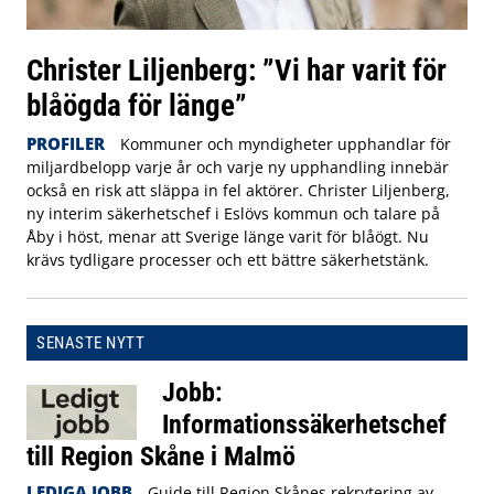
Christer Liljenberg: ”Vi har varit för
blåögda för länge”
PROFILER
Kommuner och myndigheter upphandlar för
miljardbelopp varje år och varje ny upphandling innebär
också en risk att släppa in fel aktörer. Christer Liljenberg,
ny interim säkerhetschef i Eslövs kommun och talare på
Åby i höst, menar att Sverige länge varit för blåögt. Nu
krävs tydligare processer och ett bättre säkerhetstänk.
SENASTE NYTT
Jobb:
Informationssäkerhetschef
till Region Skåne i Malmö
LEDIGA JOBB
Guide till Region Skånes rekrytering av