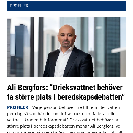
PROFILER
Ali Bergfors: ”Dricksvattnet behöver
ta större plats i beredskapsdebatten”
PROFILER
Varje person behöver tre till fem liter vatten
per dag så vad händer om infrastrukturen fallerar eller
vattnet i kranen blir förorenat? Dricksvattnet behöver ta
större plats i beredskapsdebatten menar Ali Bergfors, vd
och grundare på svenska Auqvian, som omvandlar luft till