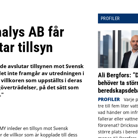
PROFILER
alys AB får
ar tillsyn
de avslutar tillsynen mot Svensk
det inte framgår av utredningen i
Ali Bergfors: ”
 villkoren som uppställts i deras
behöver ta störr
göverträdelser, på det sätt som
beredskapsdeba
."
PROFILER
Varje 
tre till fem liter va
vad händer om infr
fallerar eller vattne
förorenat? Dricksva
MY inleder en tillsyn mot Svensk
större plats i ber
 de villkor som är kopplade till dess