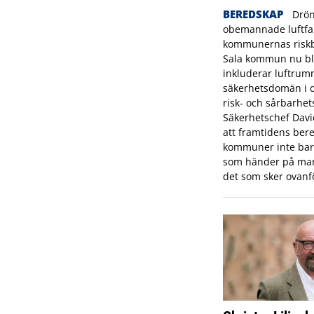
BEREDSKAP
Drön
obemannade luftfar
kommunernas riskbi
Sala kommun nu bl
inkluderar luftrum
säkerhetsdomän i
risk- och sårbarhet
Säkerhetschef Dav
att framtidens bere
kommuner inte bara
som händer på mar
det som sker ovanf