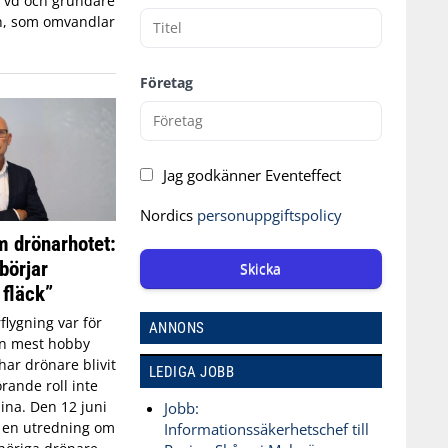
, vd och grundare
n, som omvandlar
Företag
Jag godkänner Eventeffect
Nordics
personuppgiftspolicy
 drönarhotet:
börjar
Skicka
 fläck”
flygning var för
ANNONS
an mest hobby
har drönare blivit
LEDIGA JOBB
rande roll inte
aina. Den 12 juni
Jobb:
n en utredning om
Informationssäkerhetschef till