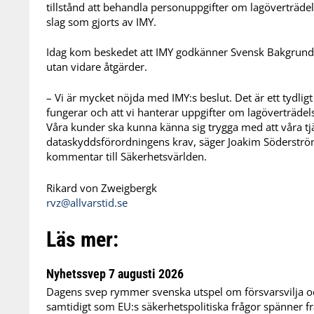
tillstånd att behandla personuppgifter om lagöverträdels
slag som gjorts av IMY.
Idag kom beskedet att IMY godkänner Svensk Bakgrundsan
utan vidare åtgärder.
– Vi är mycket nöjda med IMY:s beslut. Det är ett tydligt
fungerar och att vi hanterar uppgifter om lagöverträdelse
Våra kunder ska kunna känna sig trygga med att våra tjän
dataskyddsförordningens krav, säger Joakim Söderström
kommentar till Säkerhetsvärlden.
Rikard von Zweigbergk
rvz@allvarstid.se
Läs mer:
Nyhetssvep 7 augusti 2026
Dagens svep rymmer svenska utspel om försvarsvilja oc
samtidigt som EU:s säkerhetspolitiska frågor spänner frå