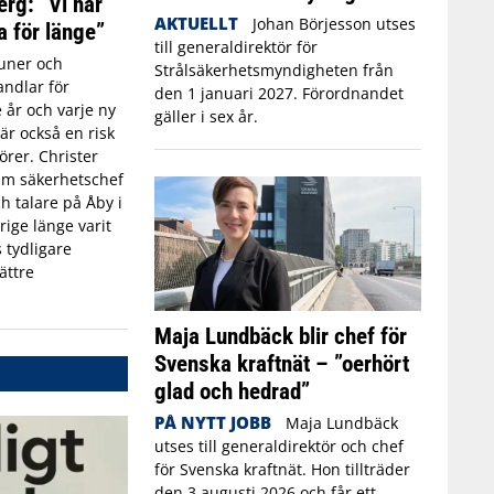
erg: ”Vi har
AKTUELLT
Johan Börjesson utses
a för länge”
till generaldirektör för
ner och
Strålsäkerhetsmyndigheten från
ndlar för
den 1 januari 2027. Förordnandet
 år och varje ny
gäller i sex år.
r också en risk
törer. Christer
rim säkerhetschef
h talare på Åby i
rige länge varit
 tydligare
ättre
Maja Lundbäck blir chef för
Svenska kraftnät – ”oerhört
glad och hedrad”
PÅ NYTT JOBB
Maja Lundbäck
utses till generaldirektör och chef
för Svenska kraftnät. Hon tillträder
den 3 augusti 2026 och får ett