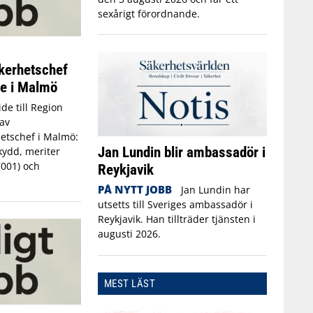
sexårigt förordnande.
kerhetschef
ne i Malmö
de till Region
av
etschef i Malmö:
Jan Lundin blir ambassadör i
kydd, meriter
7001) och
Reykjavik
PÅ NYTT JOBB
Jan Lundin har
utsetts till Sveriges ambassadör i
Reykjavik. Han tillträder tjänsten i
augusti 2026.
MEST LÄST