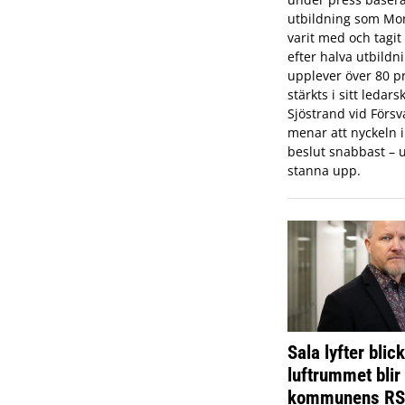
utbildning som Mon
varit med och tagi
efter halva utbildn
upplever över 80 pr
stärkts i sitt ledar
Sjöstrand vid Förs
menar att nyckeln in
beslut snabbast – u
stanna upp.
Sala lyfter blic
luftrummet blir
kommunens R