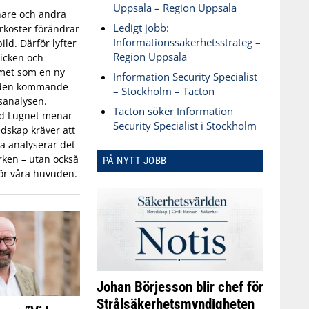
Uppsala – Region Uppsala
are och andra
Ledigt jobb:
koster förändrar
Informationssäkerhetsstrateg –
ld. Därför lyfter
Region Uppsala
icken och
met som en ny
Information Security Specialist
 den kommande
– Stockholm – Tacton
sanalysen.
Tacton söker Information
id Lugnet menar
Security Specialist i Stockholm
dskap kräver att
 analyserar det
ken – utan också
PÅ NYTT JOBB
ör våra huvuden.
Johan Börjesson blir chef för
Strålsäkerhetsmyndigheten