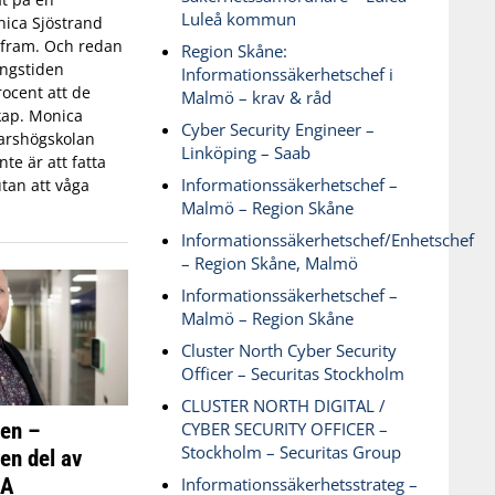
Luleå kommun
ica Sjöstrand
t fram. Och redan
Region Skåne:
ingstiden
Informationssäkerhetschef i
ocent att de
Malmö – krav & råd
skap. Monica
Cyber Security Engineer –
varshögskolan
Linköping – Saab
te är att fatta
Informationssäkerhetschef –
tan att våga
Malmö – Region Skåne
Informationssäkerhetschef/Enhetschef
– Region Skåne, Malmö
Informationssäkerhetschef –
Malmö – Region Skåne
Cluster North Cyber Security
Officer – Securitas Stockholm
CLUSTER NORTH DIGITAL /
ken –
CYBER SECURITY OFFICER –
Stockholm – Securitas Group
 en del av
SA
Informationssäkerhetsstrateg –