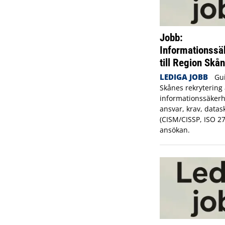
Jobb:
Informationssä
till Region Skå
LEDIGA JOBB
Gui
Skånes rekrytering 
informationssäkerh
ansvar, krav, datas
(CISM/CISSP, ISO 2
ansökan.