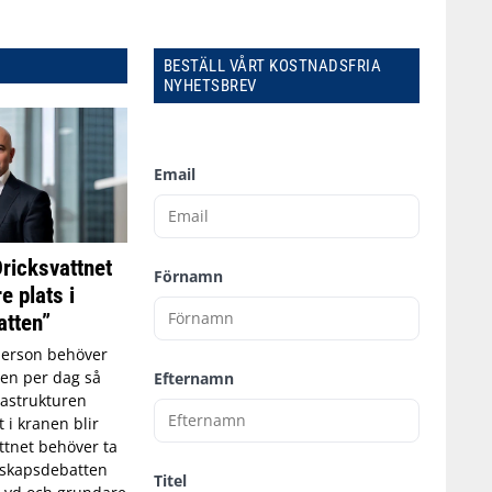
BESTÄLL VÅRT KOSTNADSFRIA
NYHETSBREV
Email
Dricksvattnet
Förnamn
e plats i
tten”
person behöver
tten per dag så
Efternamn
astrukturen
t i kranen blir
ttnet behöver ta
edskapsdebatten
Titel