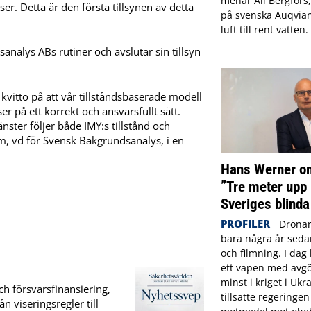
menar Ali Bergfors
er. Detta är den första tillsynen av detta
på svenska Auqvia
luft till rent vatten.
alys ABs rutiner och avslutar sin tillsyn
 kvitto på att vår tillståndsbaserade modell
r på ett korrekt och ansvarsfullt sätt.
ster följer både IMY:s tillstånd och
, vd för Svensk Bakgrundsanalys, i en
Hans Werner om
”Tre meter upp 
Sveriges blinda
PROFILER
Drönar
bara några år sed
och filmning. I dag 
ett vapen med avgö
minst i kriget i Ukr
h försvarsfinansiering,
tillsatte regeringe
n viseringsregler till