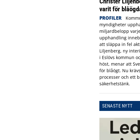
Christer Liljenb
varit för blåögd
PROFILER
Kommu
myndigheter uppha
miljardbelopp varje
upphandling innebä
att släppa in fel ak
Liljenberg, ny inte
i Eslövs kommun oc
höst, menar att Sve
för blåögt. Nu krävs
processer och ett b
säkerhetstänk.
SENASTE NYTT