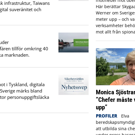
motmedel mot obeh
k infrastruktur, Taiwans
Här berättar Skyga
ital suveränitet och
Werner om Sveriges 
meter upp – och var
verksamheter behö
mot allt från spiona
uder
fären tillför omkring 40
ska marknaden.
t i Tyskland, digitala
I Sverige märks bland
Monica Sjöstra
stor personuppgiftsläcka
”Chefer måste 
upp”
PROFILER
Elva
beredskapsmyndigh
att utbilda sina che
under press basera