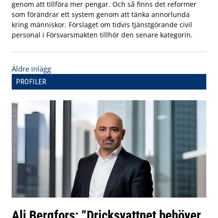
genom att tillföra mer pengar. Och så finns det reformer
som förändrar ett system genom att tänka annorlunda
kring människor. Förslaget om tidvis tjänstgörande civil
personal i Försvarsmakten tillhör den senare kategorin.
Inläggsnavigering
Äldre inlägg
PROFILER
Ali Bergfors: ”Dricksvattnet behöver