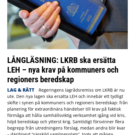
LÅNGLÄSNING: LKRB ska ersätta
LEH – nya krav på kommuners och
regioners beredskap
LAG & RÄTT
Regeringens lagrådsremiss om LKRB är nu
ute. Den nya lagen ska ersätta LEH och innebär ett tydligt
skifte i synen på kommuners och regioners beredskap: från
planering för extraordinära händelser till krav på faktisk
förmåga att hålla samhällsviktig verksamhet igång vid kris,
höjd beredskap och ytterst krig. Samtidigt försvinner flera
begrepp från utredningens förslag, medan andra blir kvar
– däribland “särskild samlingsplats”, trots att många