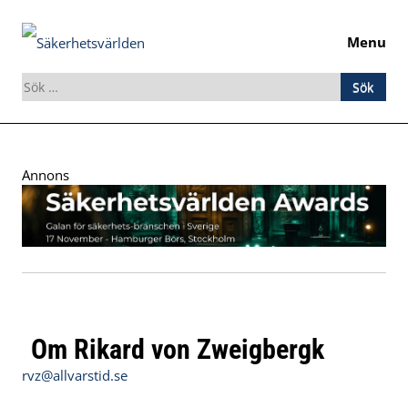
Menu
Sök
efter:
Skip
to
Annons
content
Om Rikard von Zweigbergk
rvz@allvarstid.se