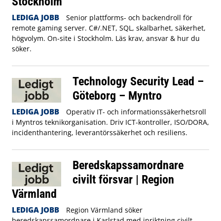
Stockholm
LEDIGA JOBB
Senior plattforms- och backendroll för
remote gaming server. C#/.NET, SQL, skalbarhet, säkerhet,
högvolym. On-site i Stockholm. Läs krav, ansvar & hur du
söker.
Technology Security Lead –
Göteborg – Myntro
LEDIGA JOBB
Operativ IT- och informationssäkerhetsroll
i Myntros teknikorganisation. Driv ICT-kontroller, ISO/DORA,
incidenthantering, leverantörssäkerhet och resiliens.
Beredskapssamordnare
civilt försvar | Region
Värmland
LEDIGA JOBB
Region Värmland söker
beredskapssamordnare i Karlstad med inriktning civilt