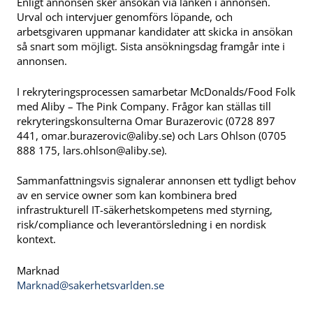
Enligt annonsen sker ansökan via länken i annonsen.
Urval och intervjuer genomförs löpande, och
arbetsgivaren uppmanar kandidater att skicka in ansökan
så snart som möjligt. Sista ansökningsdag framgår inte i
annonsen.
I rekryteringsprocessen samarbetar McDonalds/Food Folk
med Aliby – The Pink Company. Frågor kan ställas till
rekryteringskonsulterna Omar Burazerovic (0728 897
441,
omar.burazerovic@aliby.se
) och Lars Ohlson (0705
888 175,
lars.ohlson@aliby.se
).
Sammanfattningsvis signalerar annonsen ett tydligt behov
av en service owner som kan kombinera bred
infrastrukturell IT-säkerhetskompetens med styrning,
risk/compliance och leverantörsledning i en nordisk
kontext.
Marknad
Marknad@sakerhetsvarlden.se