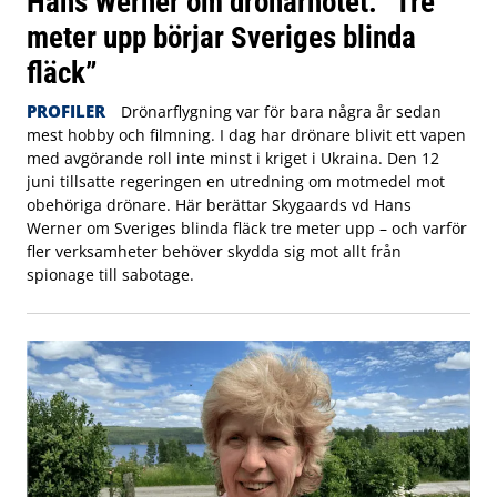
Hans Werner om drönarhotet: ”Tre
meter upp börjar Sveriges blinda
fläck”
PROFILER
Drönarflygning var för bara några år sedan
mest hobby och filmning. I dag har drönare blivit ett vapen
med avgörande roll inte minst i kriget i Ukraina. Den 12
juni tillsatte regeringen en utredning om motmedel mot
obehöriga drönare. Här berättar Skygaards vd Hans
Werner om Sveriges blinda fläck tre meter upp – och varför
fler verksamheter behöver skydda sig mot allt från
spionage till sabotage.