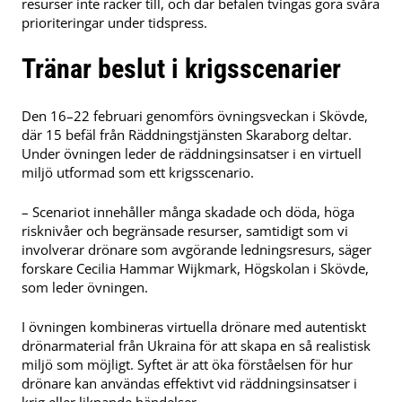
resurser inte räcker till, och där befälen tvingas göra svåra
prioriteringar under tidspress.
Tränar beslut i krigsscenarier
Den 16–22 februari genomförs övningsveckan i Skövde,
där 15 befäl från Räddningstjänsten Skaraborg deltar.
Under övningen leder de räddningsinsatser i en virtuell
miljö utformad som ett krigsscenario.
– Scenariot innehåller många skadade och döda, höga
risknivåer och begränsade resurser, samtidigt som vi
involverar drönare som avgörande ledningsresurs, säger
forskare Cecilia Hammar Wijkmark, Högskolan i Skövde,
som leder övningen.
I övningen kombineras virtuella drönare med autentiskt
drönarmaterial från Ukraina för att skapa en så realistisk
miljö som möjligt. Syftet är att öka förståelsen för hur
drönare kan användas effektivt vid räddningsinsatser i
krig eller liknande händelser.