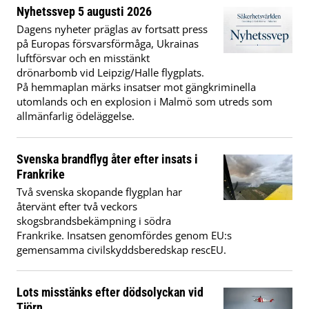
Nyhetssvep 5 augusti 2026
Dagens nyheter präglas av fortsatt press
på Europas försvarsförmåga, Ukrainas
luftförsvar och en misstänkt
drönarbomb vid Leipzig/Halle flygplats.
På hemmaplan märks insatser mot gängkriminella
utomlands och en explosion i Malmö som utreds som
allmänfarlig ödeläggelse.
Svenska brandflyg åter efter insats i
Frankrike
Två svenska skopande flygplan har
återvänt efter två veckors
skogsbrandsbekämpning i södra
Frankrike. Insatsen genomfördes genom EU:s
gemensamma civilskyddsberedskap rescEU.
Lots misstänks efter dödsolyckan vid
Tjörn