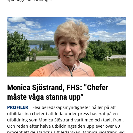
Monica Sjöstrand, FHS: ”Chefer
måste våga stanna upp”
PROFILER
Elva beredskapsmyndigheter håller på att
utbilda sina chefer i att leda under press baserat på en
utbildning som Monica Sjöstrand varit med och tagit fram.
Och redan efter halva utbildningstiden upplever över 80
procent att de stärkts i sitt ledarskap. Monica Sjöstrand vid