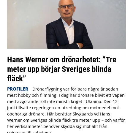
Hans Werner om drönarhotet: ”Tre
meter upp börjar Sveriges blinda
fläck”
PROFILER
Drönarflygning var för bara några år sedan
mest hobby och filmning. I dag har drönare blivit ett vapen
med avgörande roll inte minst i kriget i Ukraina. Den 12
juni tillsatte regeringen en utredning om motmedel mot
obehöriga drönare. Här berättar Skygaards vd Hans
Werner om Sveriges blinda fläck tre meter upp – och varför
fler verksamheter behöver skydda sig mot allt från
spionage till sabotage.