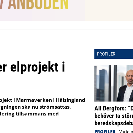
PROFILER
r elprojekt i
rojekt i Marmaverken i Hälsingland
äggningen ska nu strömsättas,
Ali Bergfors: ”
idering tillsammans med
behöver ta störr
beredskapsdeba
PROFILER
Varje 