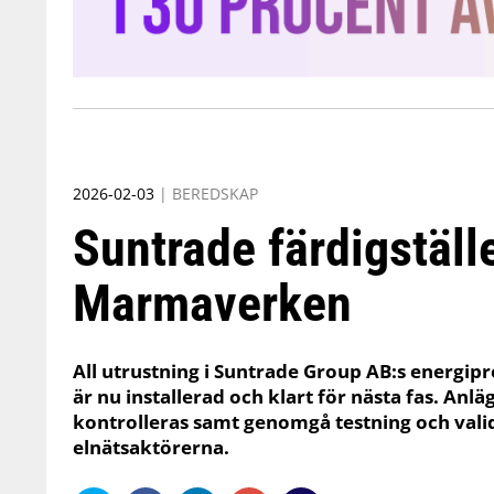
2026-02-03
|
BEREDSKAP
Suntrade färdigställe
Marmaverken
All utrustning i Suntrade Group AB:s energip
är nu installerad och klart för nästa fas. Anl
kontrolleras samt genomgå testning och val
elnätsaktörerna.