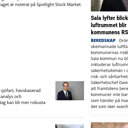
olaget är noterat på Spotlight Stock Market.
Sala lyfter blic
luftrummet blir
kommunens R
BEREDSKAP
Drön
obemannade luftfar
kommunernas riskbi
Sala kommun nu bl
inkluderar luftrum
säkerhetsdomän i
risk- och sårbarhet
Säkerhetschef Dav
att framtidens bere
 sjöfart, havsbaserad
kommuner inte bara
kanalys och
som händer på mar
etag kan bli mer robusta
det som sker ovanf