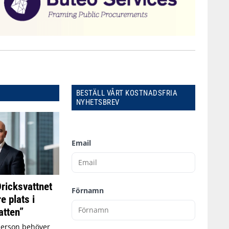
BESTÄLL VÅRT KOSTNADSFRIA
NYHETSBREV
Email
Dricksvattnet
Förnamn
e plats i
tten”
person behöver