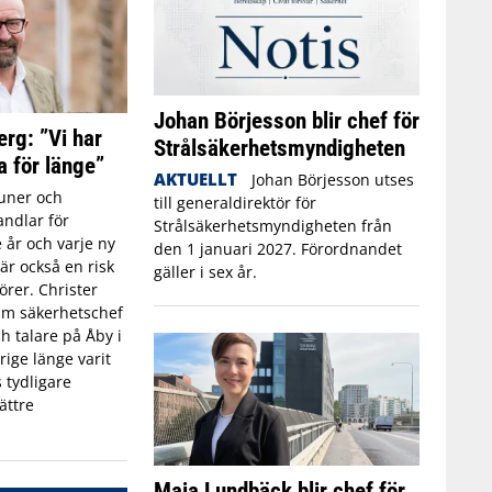
Johan Börjesson blir chef för
erg: ”Vi har
Strålsäkerhetsmyndigheten
a för länge”
AKTUELLT
Johan Börjesson utses
ner och
till generaldirektör för
ndlar för
Strålsäkerhetsmyndigheten från
 år och varje ny
den 1 januari 2027. Förordnandet
r också en risk
gäller i sex år.
törer. Christer
rim säkerhetschef
h talare på Åby i
rige länge varit
 tydligare
ättre
Maja Lundbäck blir chef för