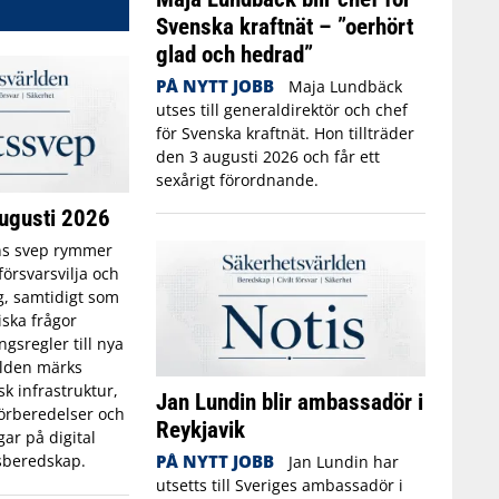
Svenska kraftnät – ”oerhört
glad och hedrad”
PÅ NYTT JOBB
Maja Lundbäck
utses till generaldirektör och chef
för Svenska kraftnät. Hon tillträder
den 3 augusti 2026 och får ett
sexårigt förordnande.
ugusti 2026
s svep rymmer
örsvarsvilja och
g, samtidigt som
iska frågor
gsregler till nya
rlden märks
sk infrastruktur,
Jan Lundin blir ambassadör i
örberedelser och
Reykjavik
ar på digital
PÅ NYTT JOBB
isberedskap.
Jan Lundin har
utsetts till Sveriges ambassadör i