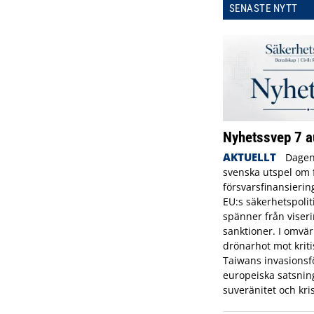
SENASTE NYTT
Nyhetssvep 7 a
AKTUELLT
Dagen
svenska utspel om f
försvarsfinansierin
EU:s säkerhetspolit
spänner från viserin
sanktioner. I omvä
drönarhot mot kriti
Taiwans invasionsf
europeiska satsning
suveränitet och kr