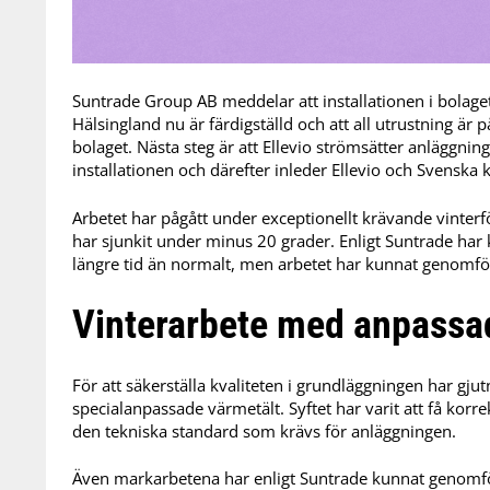
Suntrade Group AB meddelar att installationen i bolage
Hälsingland nu är färdigställd och att all utrustning är 
bolaget. Nästa steg är att Ellevio strömsätter anläggn
installationen och därefter inleder Ellevio och Svenska k
Arbetet har pågått under exceptionellt krävande vinter
har sjunkit under minus 20 grader. Enligt Suntrade har 
längre tid än normalt, men arbetet har kunnat genomfö
Vinterarbete med anpassa
För att säkerställa kvaliteten i grundläggningen har gju
specialanpassade värmetält. Syftet har varit att få korr
den tekniska standard som krävs för anläggningen.
Även markarbetena har enligt Suntrade kunnat genomfö