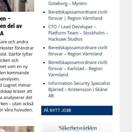
Göteborg – Myntro
Beredskapssamordnare civilt
ken –
försvar | Region Värmland
 en del av
CTO / Lead Developer –
SA
Platform Team – Stockholm –
Hacksaw Studios
are och andra
Beredskapssamordnare civilt
koster förändrar
försvar – Region Värmland
ld. Därför lyfter
icken och
Beredskapssamordnare civilt
met som en ny
försvar – Karlstad – Region
 den kommande
Värmland
sanalysen.
Information Security Specialist
id Lugnet menar
Bjärred – Kristensson i Skåne
dskap kräver att
AB
 analyserar det
ken – utan också
ör våra huvuden.
PÅ NYTT JOBB