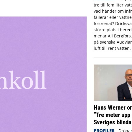
tre till fem liter va
vad händer om infr
fallerar eller vattne
förorenat? Dricksva
större plats i ber
menar Ali Bergfors
på svenska Auqvia
luft till rent vatten.
Hans Werner om
”Tre meter upp 
Sveriges blinda
PROFILER
Drönar