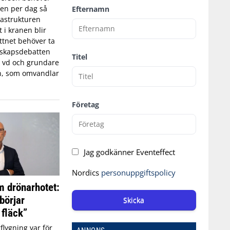
tten per dag så
Efternamn
astrukturen
t i kranen blir
ttnet behöver ta
edskapsdebatten
Titel
, vd och grundare
n, som omvandlar
Företag
Jag godkänner Eventeffect
Nordics
personuppgiftspolicy
 drönarhotet:
börjar
Skicka
 fläck”
flygning var för