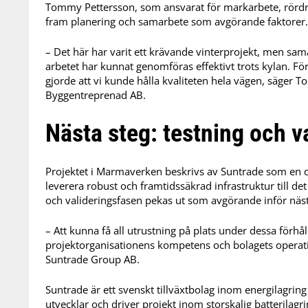
Tommy Pettersson, som ansvarat för markarbete, rördra
fram planering och samarbete som avgörande faktorer.
– Det här har varit ett krävande vinterprojekt, men sa
arbetet har kunnat genomföras effektivt trots kylan. Fö
gjorde att vi kunde hålla kvaliteten hela vägen, säger
Byggentreprenad AB.
Nästa steg: testning och v
Projektet i Marmaverken beskrivs av Suntrade som en del
leverera robust och framtidssäkrad infrastruktur till 
och valideringsfasen pekas ut som avgörande inför nästa
– Att kunna få all utrustning på plats under dessa förhål
projektorganisationens kompetens och bolagets operati
Suntrade Group AB.
Suntrade är ett svenskt tillväxtbolag inom energilagring
utvecklar och driver projekt inom storskalig batterilag