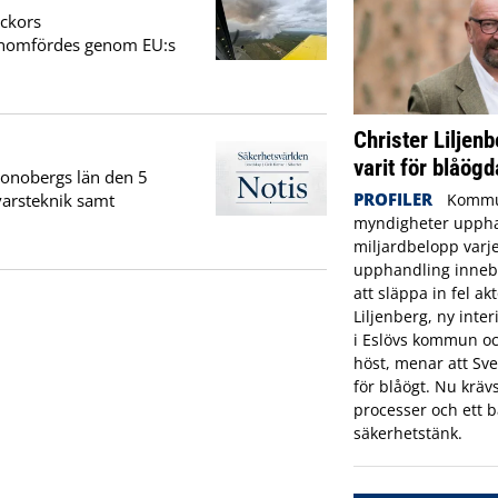
eckors
genomfördes genom EU:s
Christer Liljenb
varit för blåögd
Kronobergs län den 5
PROFILER
Kommu
varsteknik samt
myndigheter uppha
miljardbelopp varje
upphandling innebä
att släppa in fel ak
Liljenberg, ny inte
i Eslövs kommun oc
höst, menar att Sve
för blåögt. Nu krävs
processer och ett b
säkerhetstänk.