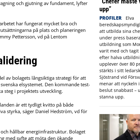
”Chefer måste 
gning och gjutning av fundament, lyfter
upp”
PROFILER
Elva
marbetet har fungerat mycket bra och
beredskapsmyndigh
rutsättningarna på plats och planeringen
att utbilda sina che
 Tommy Pettersson, vd på Lentom
under press basera
utbildning som Mon
varit med och tagi
alidering
efter halva utbildn
upplever över 80 pr
stärkts i sitt ledar
Sjöstrand vid Förs
 av bolagets långsiktiga strategi för att
menar att nyckeln in
det svenska elsystemet. Den kommande test-
beslut snabbast – u
 steg i projektets utveckling.
stanna upp.
landen är ett tydligt kvitto på både
va styrka, säger Daniel Hedström, vd för
 och hållbar energiinfrastruktur. Bolaget
ring med syfte att möta den ökande