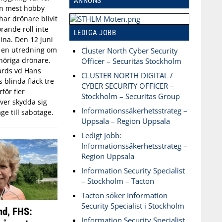
ANNONS
an mest hobby
har drönare blivit
rande roll inte
LEDIGA JOBB
aina. Den 12 juni
n en utredning om
Cluster North Cyber Security
öriga drönare.
Officer – Securitas Stockholm
ards vd Hans
CLUSTER NORTH DIGITAL /
blinda fläck tre
CYBER SECURITY OFFICER –
för fler
Stockholm – Securitas Group
ver skydda sig
Informationssäkerhetsstrateg –
ge till sabotage.
Uppsala – Region Uppsala
Ledigt jobb:
Informationssäkerhetsstrateg –
Region Uppsala
Information Security Specialist
– Stockholm – Tacton
Tacton söker Information
Security Specialist i Stockholm
nd, FHS:
Information Security Specialist