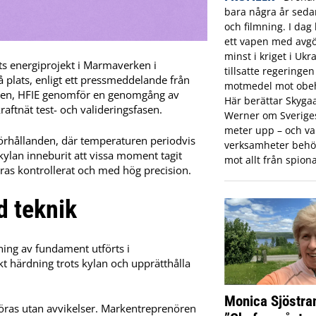
bara några år sed
och filmning. I dag 
ett vapen med avgö
minst i kriget i Ukr
ts energiprojekt i Marmaverken i
tillsatte regeringe
på plats, enligt ett pressmeddelande från
motmedel mot obeh
ingen, HFIE genomför en genomgång av
Här berättar Skyga
raftnät test- och valideringsfasen.
Werner om Sveriges 
meter upp – och var
förhållanden, där temperaturen periodvis
verksamheter behö
kylan inneburit att vissa moment tagit
mot allt från spiona
ras kontrollerat och med hög precision.
d teknik
tning av fundament utförts i
ekt härdning trots kylan och upprätthålla
Monica Sjöstra
ras utan avvikelser. Markentreprenören