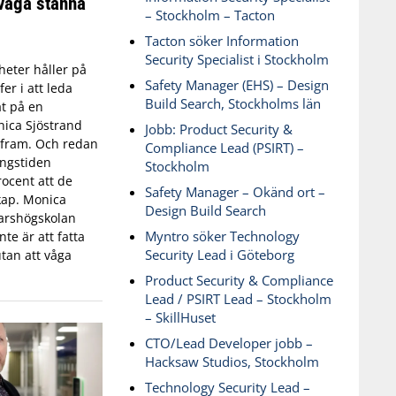
våga stanna
– Stockholm – Tacton
Tacton söker Information
Security Specialist i Stockholm
eter håller på
Safety Manager (EHS) – Design
fer i att leda
Build Search, Stockholms län
t på en
ica Sjöstrand
Jobb: Product Security &
t fram. Och redan
Compliance Lead (PSIRT) –
ingstiden
Stockholm
ocent att de
Safety Manager – Okänd ort –
skap. Monica
Design Build Search
varshögskolan
Myntro söker Technology
te är att fatta
Security Lead i Göteborg
tan att våga
Product Security & Compliance
Lead / PSIRT Lead – Stockholm
– SkillHuset
CTO/Lead Developer jobb –
Hacksaw Studios, Stockholm
Technology Security Lead –