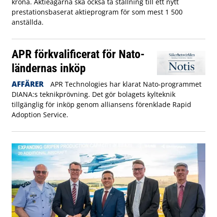
krona. Aktieägarna ska också ta ställning till ett nytt
prestationsbaserat aktieprogram för som mest 1 500
anställda.
APR förkvalificerat för Nato-
ländernas inköp
AFFÄRER
APR Technologies har klarat Nato-programmet
DIANA:s teknikprövning. Det gör bolagets kylteknik
tillgänglig för inköp genom alliansens förenklade Rapid
Adoption Service.