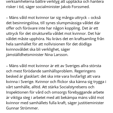
verksamheterna bättre verktyg att upptäcka och hantera
risker i tid, säger socialminister Jakob Forssmed.
– Mäns våld mot kvinnor tar sig många uttryck – också
det besinningslösa, till synes slumpmässiga våldet där
offer och förövare inte har någon koppling. Det är ett
uttryck för det strukturella våldet mot kvinnor. Det här
våldet måste upphöra. Nu krävs det en kraftsamling från
hela samhället för att nollvisionen för det dödliga
kvinnovåldet ska bli verklighet, säger
jämställdhetsminister Nina Larsson.
– Mäns våld mot kvinnor är ett av Sveriges allra största
och mest förödande samhällsproblem. Regeringens
besked är glasklart: det ska inte vara livsfarligt att vara
kvinna i Sverige. Kvinnor och flickor ska känna sig trygga i
vårt samhälle, alltid. Att stärka Socialstyrelsens och
Inspektionen för vård och omsorgs förebyggande arbete
är viktiga steg i arbetet med att bekämpa mäns våld mot
kvinnor med samhällets fulla kraft, säger justitieminister
Gunnar Strömmer.