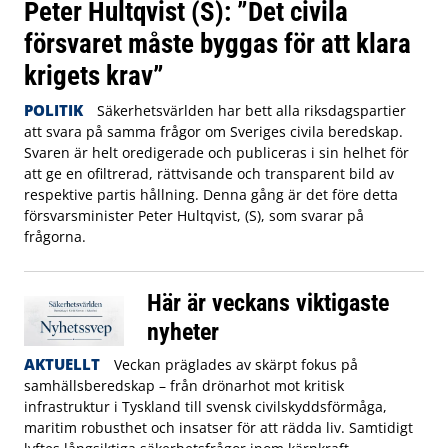
Peter Hultqvist (S): ”Det civila
försvaret måste byggas för att klara
krigets krav”
POLITIK
Säkerhetsvärlden har bett alla riksdagspartier
att svara på samma frågor om Sveriges civila beredskap.
Svaren är helt oredigerade och publiceras i sin helhet för
att ge en ofiltrerad, rättvisande och transparent bild av
respektive partis hållning. Denna gång är det före detta
försvarsminister Peter Hultqvist, (S), som svarar på
frågorna.
Här är veckans viktigaste
nyheter
AKTUELLT
Veckan präglades av skärpt fokus på
samhällsberedskap – från drönarhot mot kritisk
infrastruktur i Tyskland till svensk civilskyddsförmåga,
maritim robusthet och insatser för att rädda liv. Samtidigt