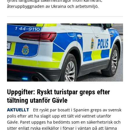
lyftes långsiktiga säkerhetsfrågor inom kärnkraft,
återuppbyggnaden av Ukraina och arbetsmiljö.
Uppgifter: Ryskt turistpar greps efter
tältning utanför Gävle
AKTUELLT
Ett ryskt par bosatt i Spanien greps av svensk
polis efter att ha slagit upp ett tält vid vattnet utanför
Gävle. Paret uppges ha bedömts som en säkerhetsrisk och
sitter enligt ryska exilkällor i förvar i väntan på att lämna