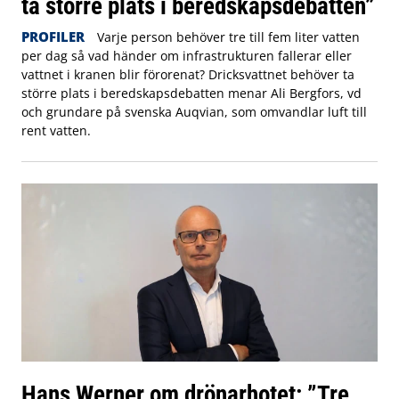
ta större plats i beredskapsdebatten”
PROFILER
Varje person behöver tre till fem liter vatten
per dag så vad händer om infrastrukturen fallerar eller
vattnet i kranen blir förorenat? Dricksvattnet behöver ta
större plats i beredskapsdebatten menar Ali Bergfors, vd
och grundare på svenska Auqvian, som omvandlar luft till
rent vatten.
Hans Werner om drönarhotet: ”Tre