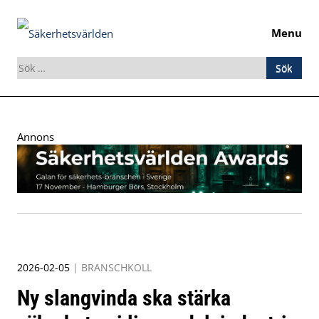
Menu
Sök
efter:
Skip
to
Annons
content
2026-02-05
|
BRANSCHKOLL
Ny slangvinda ska stärka