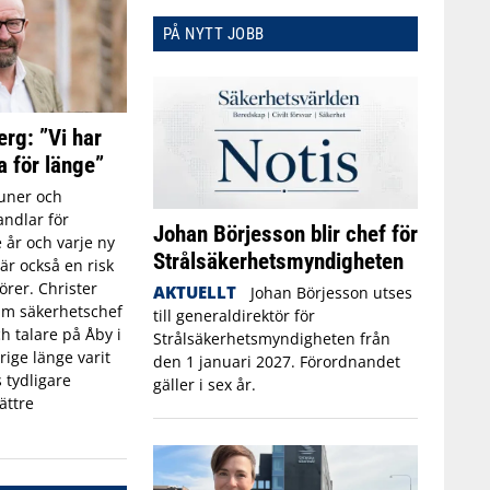
PÅ NYTT JOBB
erg: ”Vi har
a för länge”
ner och
ndlar för
Johan Börjesson blir chef för
 år och varje ny
Strålsäkerhetsmyndigheten
r också en risk
törer. Christer
AKTUELLT
Johan Börjesson utses
rim säkerhetschef
till generaldirektör för
h talare på Åby i
Strålsäkerhetsmyndigheten från
rige länge varit
den 1 januari 2027. Förordnandet
 tydligare
gäller i sex år.
ättre