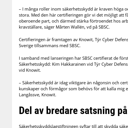
– I många roller inom säkerhetsskydd är kraven höga oc
stora. Med den här certifieringen gör vi det möjligt at
oberoende part, och därmed stärka förtroendet hos arb
kravställare, säger Mårten Wallén, vd på SBSC.
Certifieringen är framtagen av Knowit, Týr Cyber Defe
Sverige tillsammans med SBSC.
I samband med lanseringen har SBSC certifierat de förs
Säkerhetsskydd: Kim Hakkarainen vid Týr Cyber Defens
vid Knowit.
– Säkerhetsskydd är idag viktigare än någonsin och certif
kunskaper och förmågor som behövs för att kalla mig e
Langåssve, Knowit.
Del av bredare satsning p
Säkerhetsskyddslagstiftningen syftar till att skydda s