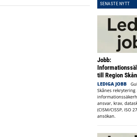
SENASTE NYTT
Jobb:
Informationssä
till Region Skå
LEDIGA JOBB
Gui
Skånes rekrytering 
informationssäkerh
ansvar, krav, datas
(CISM/CISSP, ISO 2
ansökan.