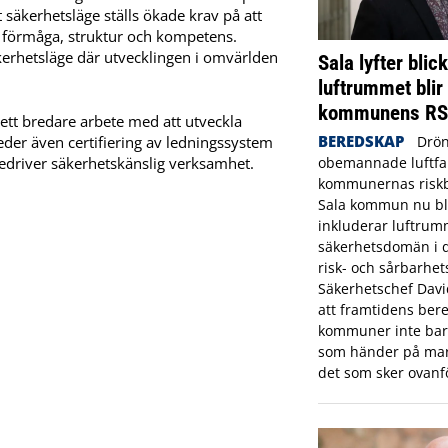
t säkerhetsläge ställs ökade krav på att
 förmåga, struktur och kompetens.
kerhetsläge där utvecklingen i omvärlden
Sala lyfter blic
luftrummet blir
kommunens R
 ett bredare arbete med att utveckla
BEREDSKAP
Drön
reder även certifiering av ledningssystem
obemannade luftfar
edriver säkerhetskänslig verksamhet.
kommunernas riskbi
Sala kommun nu bl
inkluderar luftrum
säkerhetsdomän i
risk- och sårbarhet
Säkerhetschef Dav
att framtidens bere
kommuner inte bara
som händer på mar
det som sker ovanf