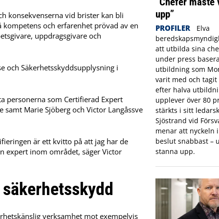
”Chefer måste 
upp”
h konsekvenserna vid brister kan bli
t få kompetens och erfarenhet prövad av en
PROFILER
Elva
etsgivare, uppdragsgivare och
beredskapsmyndigh
att utbilda sina che
under press basera
nse och Säkerhetsskyddsupplysning i
utbildning som Mon
varit med och tagi
efter halva utbildn
ta personerna som Certifierad Expert
upplever över 80 pr
e samt Marie Sjöberg och Victor Langåssve
stärkts i sitt ledar
Sjöstrand vid Förs
menar att nyckeln in
ieringen är ett kvitto på att jag har de
beslut snabbast – u
n expert inom området, säger Victor
stanna upp.
å säkerhetsskydd
äkerhetskänslig verksamhet mot exempelvis