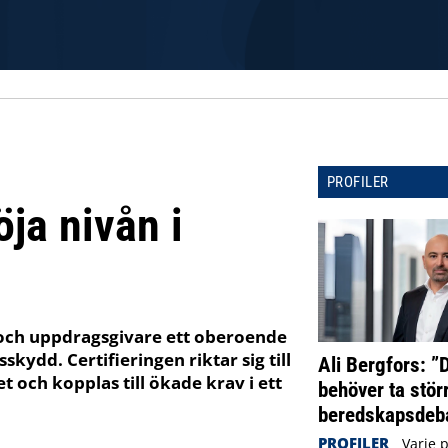
PROFILER
öja nivån i
e och uppdragsgivare ett oberoende
kydd. Certifieringen riktar sig till
Ali Bergfors: ”
 och kopplas till ökade krav i ett
behöver ta störr
beredskapsdeba
PROFILER
Varje 