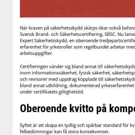
När kraven på säkerhetsskydd skärps ökar också behovet
Svensk Brand- och Säkerhetscertifiering, SBSC. Nu lanser
Expert Säkerhetsskydd, en oberoende tredjepartscertif
erfarenhet för yrkesroller som regelbundet arbetar me
arbetsuppgifter.
Certifieringen vänder sig bland annat till säkerhetsskyd
inom informationssäkerhet, fysisk säkerhet, säkerhets
och revisorer med uppdrag kopplade till säkerhetsskydd
bland annat utbildning, dokumenterad yrkeserfarenhet 
under certifikatets giltighetstid.
Oberoende kvitto på komp
Syftet är att skapa en tydlig och spårbar standard för k
felbedömningar kan få stora konsekvenser.