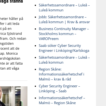
våga stanna
Säkerhetssamordnare – Luleå –
Luleå kommun
Jobb: Säkerhetssamordnare –
eter håller på
Luleå kommun | Krav & ansvar
fer i att leda
Business Continuity Manager –
t på en
Stockholms kommun –
ica Sjöstrand
VAROPreem
t fram. Och redan
ingstiden
Saab söker Cyber Security
ocent att de
Engineer i Linköping/Karlskoga
skap. Monica
Säkerhetssamordnare – Luleå –
varshögskolan
Luleå kommun
te är att fatta
tan att våga
Region Skåne:
Informationssäkerhetschef i
Malmö – krav & råd
Cyber Security Engineer –
Linköping – Saab
Informationssäkerhetschef –
Malmö – Region Skåne