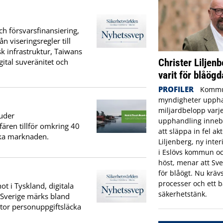
h försvarsfinansiering,
n viseringsregler till
k infrastruktur, Taiwans
Christer Liljenb
ital suveränitet och
varit för blåögd
PROFILER
Kommu
myndigheter uppha
miljardbelopp varje
uder
upphandling innebä
fären tillför omkring 40
att släppa in fel ak
ska marknaden.
Liljenberg, ny inte
i Eslövs kommun oc
höst, menar att Sve
för blåögt. Nu krävs
processer och ett b
t i Tyskland, digitala
säkerhetstänk.
I Sverige märks bland
stor personuppgiftsläcka