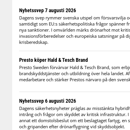
Nyhetssvep 7 augusti 2026
Dagens svep rymmer svenska utspel om försvarsvilja oc
samtidigt som EU:s säkerhetspolitiska frågor spänner frå
nya sanktioner. I omvärlden märks drönarhot mot kritis
invasionsförberedelser och europeiska satsningar på dig
krisberedskap.
Presto köper Hald & Tesch Brand
Presto Sweden förvärvar Hald & Tesch Brand, som erbj
brandskyddstjänster och utbildning över hela landet. Af
medarbetare och stärker Prestos närvaro på den sven
Nyhetssvep 6 augusti 2026
Dagens säkerhetsnyheter präglas av misstänkta hybridho
intrång och frågor om skyddet av kritisk infrastruktur. 
annat ett domstolsbeslut om ett beslagtaget fartyg, en 
och gripanden efter drönarflygning vid skyddsobjekt.