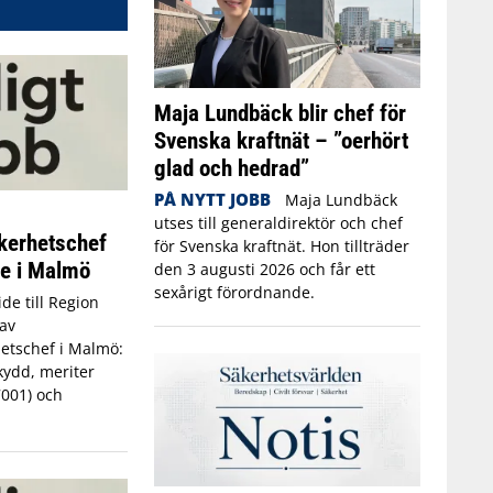
Maja Lundbäck blir chef för
Svenska kraftnät – ”oerhört
glad och hedrad”
PÅ NYTT JOBB
Maja Lundbäck
utses till generaldirektör och chef
kerhetschef
för Svenska kraftnät. Hon tillträder
ne i Malmö
den 3 augusti 2026 och får ett
sexårigt förordnande.
de till Region
av
etschef i Malmö:
kydd, meriter
7001) och