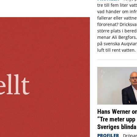
tre till fem liter va
vad händer om infr
fallerar eller vattne
förorenat? Dricksva
större plats i ber
menar Ali Bergfors
på svenska Auqvia
luft till rent vatten.
Hans Werner om
”Tre meter upp 
Sveriges blinda
PROFILER
Drönar