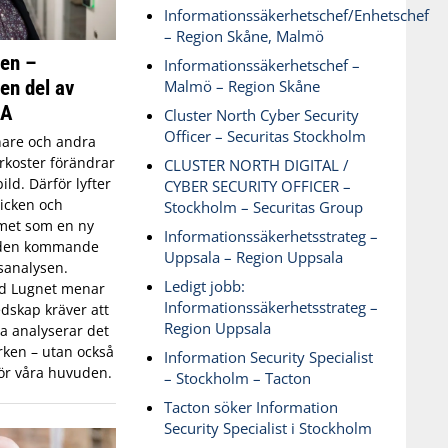
Informationssäkerhetschef/Enhetschef
– Region Skåne, Malmö
ken –
Informationssäkerhetschef –
 en del av
Malmö – Region Skåne
SA
Cluster North Cyber Security
Officer – Securitas Stockholm
are och andra
koster förändrar
CLUSTER NORTH DIGITAL /
ld. Därför lyfter
CYBER SECURITY OFFICER –
icken och
Stockholm – Securitas Group
met som en ny
Informationssäkerhetsstrateg –
 den kommande
Uppsala – Region Uppsala
sanalysen.
Ledigt jobb:
id Lugnet menar
Informationssäkerhetsstrateg –
dskap kräver att
Region Uppsala
 analyserar det
ken – utan också
Information Security Specialist
ör våra huvuden.
– Stockholm – Tacton
Tacton söker Information
Security Specialist i Stockholm