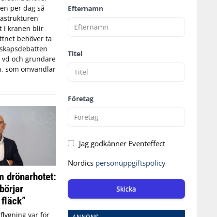
tten per dag så
Efternamn
astrukturen
t i kranen blir
ttnet behöver ta
edskapsdebatten
Titel
, vd och grundare
n, som omvandlar
Företag
Jag godkänner Eventeffect
Nordics
personuppgiftspolicy
 drönarhotet:
börjar
Skicka
 fläck”
flygning var för