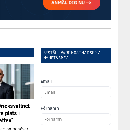
BESTÄLL VÅRT KOSTNADSFRIA
NYHETSBREV
Email
Dricksvattnet
Förnamn
e plats i
tten”
person behöver