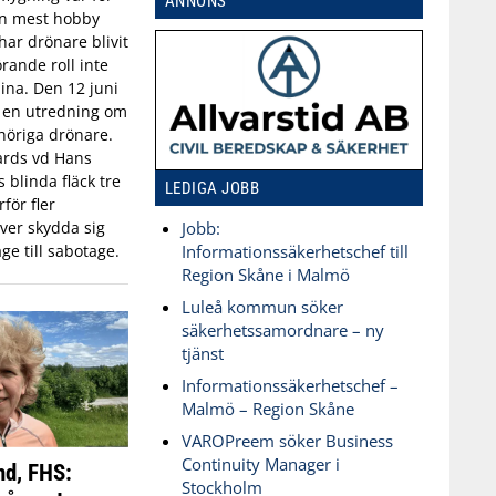
ANNONS
an mest hobby
har drönare blivit
rande roll inte
aina. Den 12 juni
n en utredning om
öriga drönare.
ards vd Hans
blinda fläck tre
LEDIGA JOBB
för fler
ver skydda sig
Jobb:
ge till sabotage.
Informationssäkerhetschef till
Region Skåne i Malmö
Luleå kommun söker
säkerhetssamordnare – ny
tjänst
Informationssäkerhetschef –
Malmö – Region Skåne
VAROPreem söker Business
Continuity Manager i
nd, FHS:
Stockholm