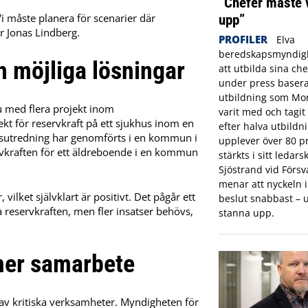
”Chefer måste 
Vi måste planera för scenarier där
upp”
ar Jonas Lindberg.
PROFILER
Elva
beredskapsmyndigh
ch möjliga lösningar
att utbilda sina che
under press basera
utbildning som Mon
u med flera projekt inom
varit med och tagi
jekt för reservkraft på ett sjukhus inom en
efter halva utbildn
ftsutredning har genomförts i en kommun i
upplever över 80 pr
ervkraften för ett äldreboende i en kommun
stärkts i sitt ledar
Sjöstrand vid Förs
menar att nyckeln in
vilket självklart är positivt. Det pågår ett
beslut snabbast – u
 reservkraften, men fler insatser behövs,
stanna upp.
 mer samarbete
 av kritiska verksamheter. Myndigheten för