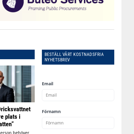
BESTÄLL VÅRT KOSTNADSFRIA
NYHETSBREV
Email
Dricksvattnet
Förnamn
e plats i
tten”
person behöver