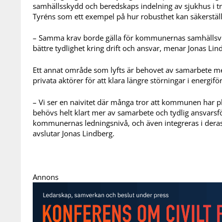
samhällsskydd och beredskaps indelning av sjukhus i tre 
Tyréns som ett exempel på hur robusthet kan säkerstäl
– Samma krav borde gälla för kommunernas samhällsvik
bättre tydlighet kring drift och ansvar, menar Jonas Lin
Ett annat område som lyfts är behovet av samarbete m
privata aktörer för att klara längre störningar i energifö
– Vi ser en naivitet där många tror att kommunen har pl
behövs helt klart mer av samarbete och tydlig ansvarsf
kommunernas ledningsnivå, och även integreras i dera
avslutar Jonas Lindberg.
Annons