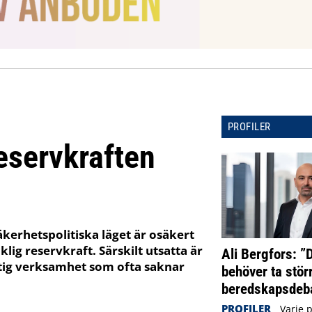
PROFILER
eservkraften
kerhetspolitiska läget är osäkert
lig reservkraft. Särskilt utsatta är
Ali Bergfors: ”
tig verksamhet som ofta saknar
behöver ta störr
beredskapsdeba
PROFILER
Varje 