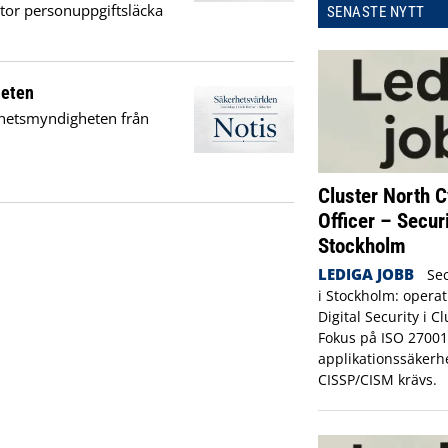
stor personuppgiftsläcka
SENASTE NYTT
heten
erhetsmyndigheten från
Cluster North C
Officer – Secur
Stockholm
LEDIGA JOBB
Sec
i Stockholm: operat
Digital Security i C
Fokus på ISO 27001
applikationssäkerh
CISSP/CISM krävs.