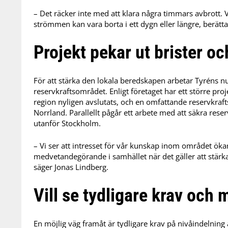
– Det räcker inte med att klara några timmars avbrott. 
strömmen kan vara borta i ett dygn eller längre, berätt
Projekt pekar ut brister o
För att stärka den lokala beredskapen arbetar Tyréns n
reservkraftsområdet. Enligt företaget har ett större pro
region nyligen avslutats, och en omfattande reservkra
Norrland. Parallellt pågår ett arbete med att säkra res
utanför Stockholm.
– Vi ser att intresset för vår kunskap inom området ökar, 
medvetandegörande i samhället när det gäller att stärka
säger Jonas Lindberg.
Vill se tydligare krav och
En möjlig väg framåt är tydligare krav på nivåindelning