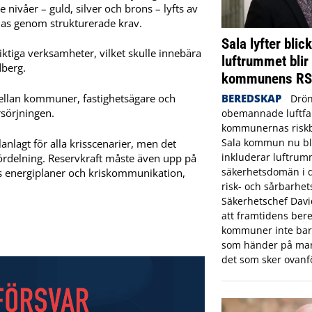
nivåer – guld, silver och brons – lyfts av
las genom strukturerade krav.
Sala lyfter blic
tiga verksamheter, vilket skulle innebära
luftrummet blir
dberg.
kommunens R
BEREDSKAP
ellan kommuner, fastighetsägare och
Drön
rsörjningen.
obemannade luftfar
kommunernas riskbi
Sala kommun nu bl
anlagt för alla krisscenarier, men det
inkluderar luftrum
ördelning. Reservkraft måste även upp på
säkerhetsdomän i
s energiplaner och kriskommunikation,
risk- och sårbarhet
Säkerhetschef Dav
att framtidens bere
kommuner inte bara
som händer på mar
det som sker ovanf