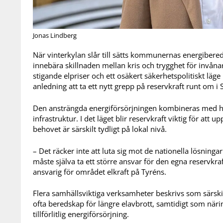
Jonas Lindberg
När vinterkylan slår till sätts kommunernas energibered
innebära skillnaden mellan kris och trygghet för invån
stigande elpriser och ett osäkert säkerhetspolitiskt läge
anledning att ta ett nytt grepp på reservkraft runt om i 
Den ansträngda energiförsörjningen kombineras med h
infrastruktur. I det läget blir reservkraft viktig för att 
behovet är särskilt tydligt på lokal nivå.
– Det räcker inte att luta sig mot de nationella lösnin
måste själva ta ett större ansvar för den egna reservk
ansvarig för området elkraft på Tyréns.
Flera samhällsviktiga verksamheter beskrivs som särski
ofta beredskap för längre elavbrott, samtidigt som näri
tillförlitlig energiförsörjning.