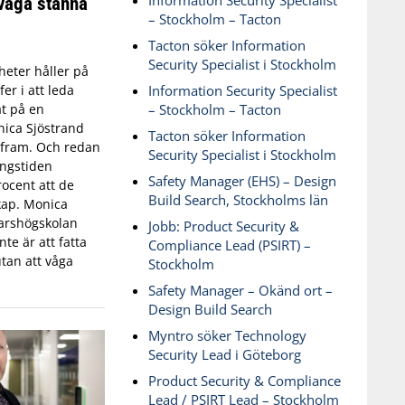
Information Security Specialist
våga stanna
– Stockholm – Tacton
Tacton söker Information
Security Specialist i Stockholm
eter håller på
Information Security Specialist
fer i att leda
– Stockholm – Tacton
t på en
ica Sjöstrand
Tacton söker Information
t fram. Och redan
Security Specialist i Stockholm
ingstiden
Safety Manager (EHS) – Design
ocent att de
Build Search, Stockholms län
skap. Monica
varshögskolan
Jobb: Product Security &
te är att fatta
Compliance Lead (PSIRT) –
tan att våga
Stockholm
Safety Manager – Okänd ort –
Design Build Search
Myntro söker Technology
Security Lead i Göteborg
Product Security & Compliance
Lead / PSIRT Lead – Stockholm