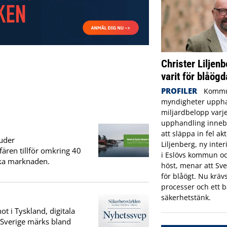
Christer Liljenb
varit för blåögd
PROFILER
Kommu
myndigheter uppha
miljardbelopp varje
upphandling innebä
att släppa in fel ak
uder
Liljenberg, ny inte
fären tillför omkring 40
i Eslövs kommun oc
ska marknaden.
höst, menar att Sve
för blåögt. Nu krävs
processer och ett b
säkerhetstänk.
t i Tyskland, digitala
I Sverige märks bland