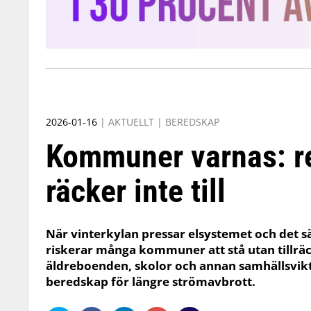
2026-01-16
|
AKTUELLT
|
BEREDSKAP
Kommuner varnas: r
räcker inte till
När vinterkylan pressar elsystemet och det sä
riskerar många kommuner att stå utan tillräck
äldreboenden, skolor och annan samhällsvik
beredskap för längre strömavbrott.