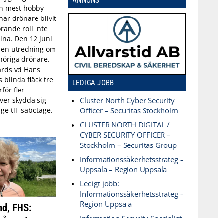
ANNONS
an mest hobby
har drönare blivit
rande roll inte
aina. Den 12 juni
n en utredning om
öriga drönare.
ards vd Hans
blinda fläck tre
LEDIGA JOBB
för fler
ver skydda sig
Cluster North Cyber Security
ge till sabotage.
Officer – Securitas Stockholm
CLUSTER NORTH DIGITAL /
CYBER SECURITY OFFICER –
Stockholm – Securitas Group
Informationssäkerhetsstrateg –
Uppsala – Region Uppsala
Ledigt jobb:
Informationssäkerhetsstrateg –
Region Uppsala
nd, FHS: