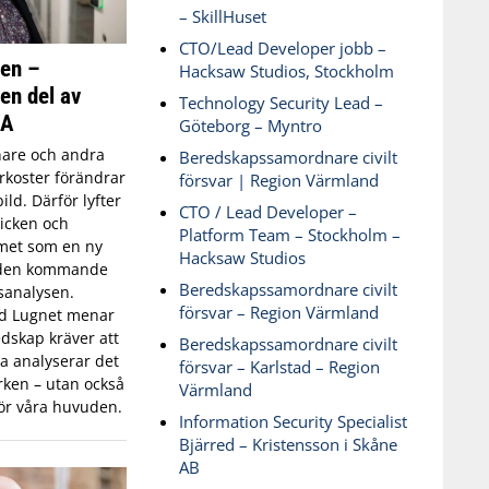
– SkillHuset
CTO/Lead Developer jobb –
ken –
Hacksaw Studios, Stockholm
 en del av
Technology Security Lead –
SA
Göteborg – Myntro
are och andra
Beredskapssamordnare civilt
koster förändrar
försvar | Region Värmland
ld. Därför lyfter
CTO / Lead Developer –
icken och
Platform Team – Stockholm –
met som en ny
Hacksaw Studios
 den kommande
Beredskapssamordnare civilt
sanalysen.
försvar – Region Värmland
id Lugnet menar
dskap kräver att
Beredskapssamordnare civilt
 analyserar det
försvar – Karlstad – Region
ken – utan också
Värmland
ör våra huvuden.
Information Security Specialist
Bjärred – Kristensson i Skåne
AB