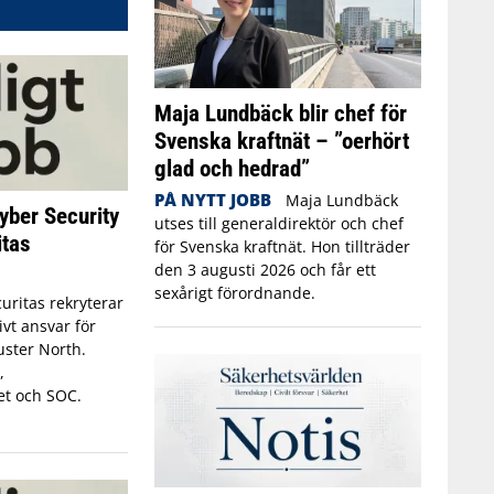
Maja Lundbäck blir chef för
Svenska kraftnät – ”oerhört
glad och hedrad”
PÅ NYTT JOBB
Maja Lundbäck
yber Security
utses till generaldirektör och chef
itas
för Svenska kraftnät. Hon tillträder
den 3 augusti 2026 och får ett
sexårigt förordnande.
uritas rekryterar
ivt ansvar för
luster North.
,
et och SOC.