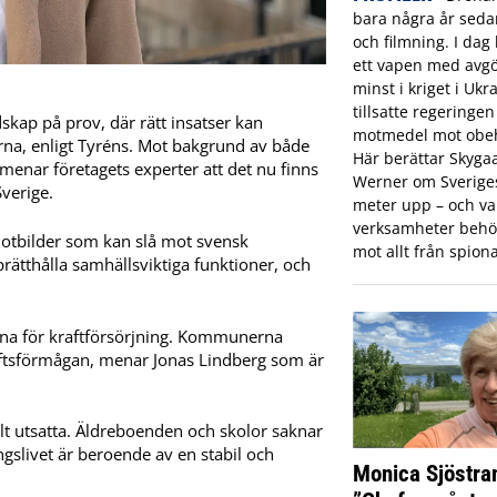
bara några år sed
och filmning. I dag 
ett vapen med avgö
minst i kriget i Ukr
tillsatte regeringe
skap på prov, där rätt insatser kan
motmedel mot obeh
arna, enligt Tyréns. Mot bakgrund av både
Här berättar Skyga
 menar företagets experter att det nu finns
Werner om Sveriges 
Sverige.
meter upp – och var
verksamheter behö
otbilder som kan slå mot svensk
mot allt från spiona
upprätthålla samhällsviktiga funktioner, och
garna för kraftförsörjning. Kommunerna
raftsförmågan, menar Jonas Lindberg som är
lt utsatta. Äldreboenden och skolor saknar
ngslivet är beroende av en stabil och
Monica Sjöstra