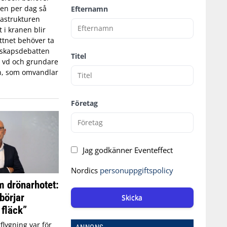
tten per dag så
Efternamn
astrukturen
t i kranen blir
ttnet behöver ta
edskapsdebatten
Titel
, vd och grundare
n, som omvandlar
Företag
Jag godkänner Eventeffect
Nordics
personuppgiftspolicy
 drönarhotet:
börjar
Skicka
 fläck”
flygning var för