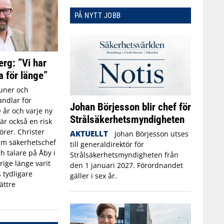
PÅ NYTT JOBB
erg: ”Vi har
a för länge”
ner och
ndlar för
Johan Börjesson blir chef för
 år och varje ny
Strålsäkerhetsmyndigheten
r också en risk
törer. Christer
AKTUELLT
Johan Börjesson utses
rim säkerhetschef
till generaldirektör för
h talare på Åby i
Strålsäkerhetsmyndigheten från
rige länge varit
den 1 januari 2027. Förordnandet
 tydligare
gäller i sex år.
ättre