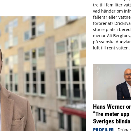
tre till fem liter va
vad händer om infr
fallerar eller vattne
förorenat? Dricksva
större plats i ber
menar Ali Bergfors
på svenska Auqvia
luft till rent vatten.
Hans Werner om
”Tre meter upp 
Sveriges blinda
PROFILER
Drönar