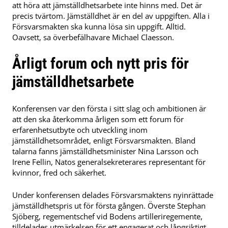
att höra att jämställdhetsarbete inte hinns med. Det är
precis tvärtom. Jämställdhet är en del av uppgiften. Alla i
Försvarsmakten ska kunna lösa sin uppgift. Alltid.
Oavsett, sa överbefälhavare Michael Claesson.
Årligt forum och nytt pris för
jämställdhetsarbete
Konferensen var den första i sitt slag och ambitionen är
att den ska återkomma årligen som ett forum för
erfarenhetsutbyte och utveckling inom
jämställdhetsområdet, enligt Försvarsmakten. Bland
talarna fanns jämställdhetsminister Nina Larsson och
Irene Fellin, Natos generalsekreterares representant för
kvinnor, fred och säkerhet.
Under konferensen delades Försvarsmaktens nyinrättade
jämställdhetspris ut för första gången. Överste Stephan
Sjöberg, regementschef vid Bodens artilleriregemente,
tilldelades utmärkelsen för ett engagerat och långsiktigt