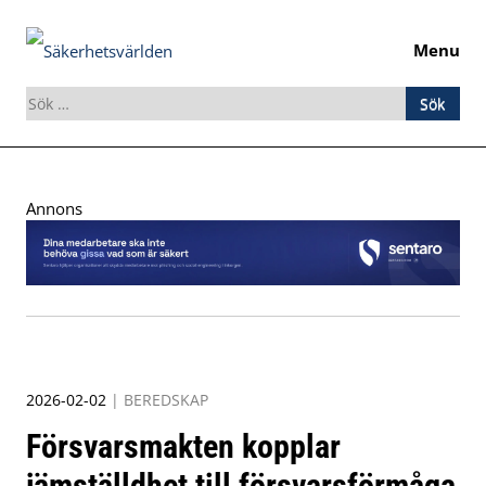
Menu
Sök
efter:
Skip
to
Annons
content
2026-02-02
|
BEREDSKAP
Försvarsmakten kopplar
jämställdhet till försvarsförmåga