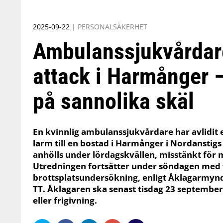
2025-09-22
|
PERSONALSÄKERHET
Ambulanssjukvårdare
attack i Harmånger 
på sannolika skäl
En kvinnlig ambulanssjukvårdare har avlidit 
larm till en bostad i Harmånger i Nordansti
anhölls under lördagskvällen, misstänkt för 
Utredningen fortsätter under söndagen med 
brottsplatsundersökning, enligt Åklagarmynd
TT. Åklagaren ska senast tisdag 23 septembe
eller frigivning.