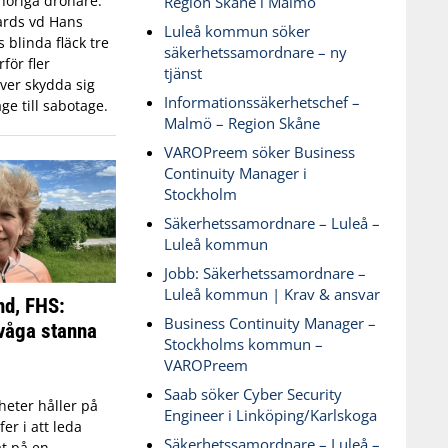
öriga drönare.
Region Skåne i Malmö
ards vd Hans
Luleå kommun söker
blinda fläck tre
säkerhetssamordnare – ny
för fler
tjänst
ver skydda sig
Informationssäkerhetschef –
ge till sabotage.
Malmö – Region Skåne
VAROPreem söker Business
Continuity Manager i
Stockholm
Säkerhetssamordnare – Luleå –
Luleå kommun
Jobb: Säkerhetssamordnare –
Luleå kommun | Krav & ansvar
nd, FHS:
Business Continuity Manager –
våga stanna
Stockholms kommun –
VAROPreem
Saab söker Cyber Security
eter håller på
Engineer i Linköping/Karlskoga
fer i att leda
Säkerhetssamordnare – Luleå –
t på en