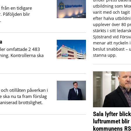
utbildning som Mon
från en tidigare
varit med och tagi
 Påföljden blir
efter halva utbildn
.
upplever över 80 pr
stärkts i sitt ledar
Sjöstrand vid Förs
a
menar att nyckeln in
ler omfattade 2 483
beslut snabbast – u
lning. Kontrollerna ska
stanna upp.
 och otillåten påverkan i
e ska nu ta fram förslag
aniserad brottslighet.
Sala lyfter blic
luftrummet blir
kommunens R