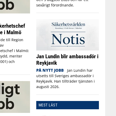
sexårigt förordnande.
kerhetschef
ne i Malmö
de till Region
av
etschef i Malmö:
Jan Lundin blir ambassadör i
kydd, meriter
7001) och
Reykjavik
PÅ NYTT JOBB
Jan Lundin har
utsetts till Sveriges ambassadör i
Reykjavik. Han tillträder tjänsten i
augusti 2026.
MEST LÄST