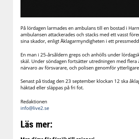
På lördagen larmades en ambulans till en bostad i Har
ambulansen attackerades och stacks med ett vasst förem
sina skador, enligt Åklagarmyndigheten i ett pressmedd
En man i 25-årsåldern greps och anhölls under lördags
skäl. Under söndagen fortsätter utredningen med flera 
närvaro av försvarare, och polisen genomför ytterligar
Senast på tisdag den 23 september klockan 12 ska åkl
häktad eller släppas på fri fot.
Redaktionen
info@live2.se
Läs mer: