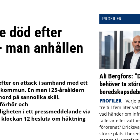
PROFILER
 död efter
– man anhållen
Ali Bergfors: ”
efter en attack i samband med ett
behöver ta störr
gs kommun. En man i 25-årsåldern
beredskapsdeba
mord på sannolika skäl.
PROFILER
Varje 
förhör och
tre till fem liter va
igheten i ett pressmeddelande via
vad händer om infr
r klockan 12 besluta om häktning
fallerar eller vattne
förorenat? Dricksva
större plats i ber