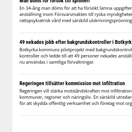
Man döms för försök till spioneri
En 34-årig man döms för att ha försökt lämna uppgifter 
anställning inom Försvarsmakten till ryska myndigheter.
rättspsykiatrisk vård med särskild utskrivningsprövning
49 nekades jobb efter bakgrundskontroller i Botkyrk
Botkyrka kommuns pilotprojekt med bakgrundskontrol
kontroller och ledde till att 49 personer nekades anstäl
nu användas i samtliga förvaltningar.
Regeringen tillsätter kommission mot infiltration
Regeringen vill stärka motståndskraften mot infiltration
kommuner, regioner och näringsliv. En särskild utredar
för att skydda offentlig verksamhet och företag mot org