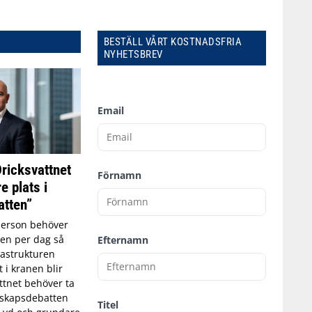
BESTÄLL VÅRT KOSTNADSFRIA
NYHETSBREV
Email
Dricksvattnet
Förnamn
e plats i
tten”
person behöver
tten per dag så
Efternamn
astrukturen
t i kranen blir
ttnet behöver ta
edskapsdebatten
Titel