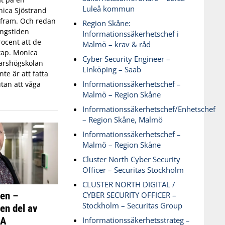
Luleå kommun
ica Sjöstrand
t fram. Och redan
Region Skåne:
ingstiden
Informationssäkerhetschef i
ocent att de
Malmö – krav & råd
skap. Monica
Cyber Security Engineer –
varshögskolan
Linköping – Saab
te är att fatta
Informationssäkerhetschef –
tan att våga
Malmö – Region Skåne
Informationssäkerhetschef/Enhetschef
– Region Skåne, Malmö
Informationssäkerhetschef –
Malmö – Region Skåne
Cluster North Cyber Security
Officer – Securitas Stockholm
CLUSTER NORTH DIGITAL /
ken –
CYBER SECURITY OFFICER –
Stockholm – Securitas Group
 en del av
SA
Informationssäkerhetsstrateg –