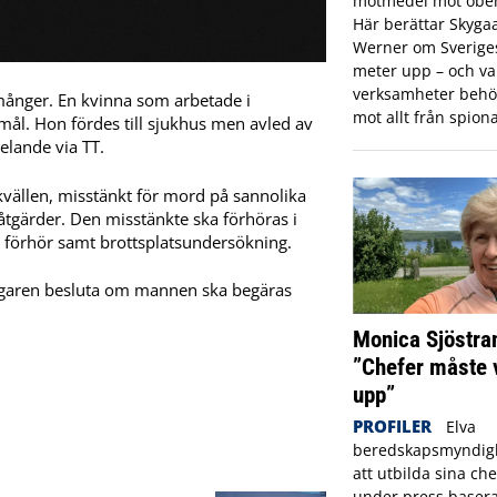
motmedel mot obeh
Här berättar Skyga
Werner om Sveriges 
meter upp – och var
verksamheter behö
månger. En kvinna som arbetade i
mot allt från spiona
ål. Hon fördes till sjukhus men avled av
elande via TT.
kvällen, misstänkt för mord på sannolika
åtgärder. Den misstänkte ska förhöras i
e förhör samt brottsplatsundersökning.
agaren besluta om mannen ska begäras
Monica Sjöstra
”Chefer måste 
upp”
PROFILER
Elva
beredskapsmyndigh
att utbilda sina che
under press basera