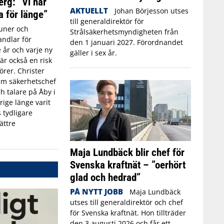
erg: ”Vi har
AKTUELLT
Johan Börjesson utses
a för länge”
till generaldirektör för
ner och
Strålsäkerhetsmyndigheten från
ndlar för
den 1 januari 2027. Förordnandet
 år och varje ny
gäller i sex år.
r också en risk
törer. Christer
rim säkerhetschef
h talare på Åby i
rige länge varit
 tydligare
ättre
Maja Lundbäck blir chef för
Svenska kraftnät – ”oerhört
glad och hedrad”
PÅ NYTT JOBB
Maja Lundbäck
utses till generaldirektör och chef
för Svenska kraftnät. Hon tillträder
den 3 augusti 2026 och får ett