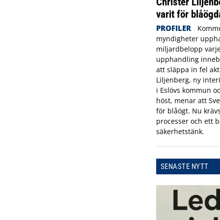
Christer Liljenb
varit för blåögd
PROFILER
Kommu
myndigheter uppha
miljardbelopp varje
upphandling innebä
att släppa in fel ak
Liljenberg, ny inte
i Eslövs kommun oc
höst, menar att Sve
för blåögt. Nu krävs
processer och ett b
säkerhetstänk.
SENASTE NYTT