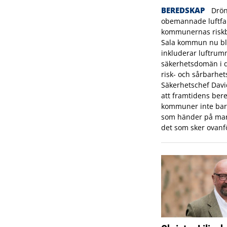
BEREDSKAP
Drön
obemannade luftfar
kommunernas riskbi
Sala kommun nu bl
inkluderar luftrum
säkerhetsdomän i
risk- och sårbarhet
Säkerhetschef Dav
att framtidens bere
kommuner inte bara
som händer på mar
det som sker ovanf