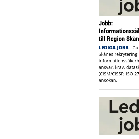
Jobb:
Informationssä
till Region Skå
LEDIGA JOBB
Gui
Skånes rekrytering 
informationssäkerh
ansvar, krav, datas
(CISM/CISSP, ISO 2
ansökan.