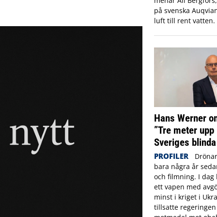
menar Ali Bergfors
på svenska Auqvia
luft till rent vatten.
Hans Werner om
”Tre meter upp 
Sveriges blinda
PROFILER
Drönar
bara några år sed
och filmning. I dag 
ett vapen med avgö
minst i kriget i Ukr
tillsatte regeringe