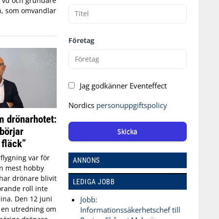
, vd och grundare
n, som omvandlar
Företag
Jag godkänner Eventeffect
Nordics
personuppgiftspolicy
 drönarhotet:
börjar
Skicka
 fläck”
flygning var för
ANNONS
an mest hobby
har drönare blivit
LEDIGA JOBB
rande roll inte
aina. Den 12 juni
Jobb:
n en utredning om
Informationssäkerhetschef till