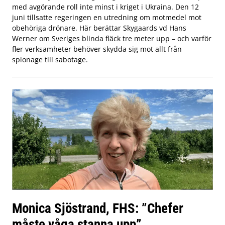
med avgörande roll inte minst i kriget i Ukraina. Den 12
juni tillsatte regeringen en utredning om motmedel mot
obehöriga drönare. Här berättar Skygaards vd Hans
Werner om Sveriges blinda fläck tre meter upp – och varför
fler verksamheter behöver skydda sig mot allt från
spionage till sabotage.
Monica Sjöstrand, FHS: ”Chefer
måste våga stanna upp”