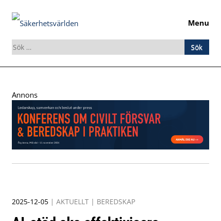
Menu
Sök
efter:
Skip
to
Annons
content
2025-12-05
|
AKTUELLT
|
BEREDSKAP