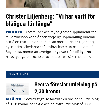
Christer Liljenberg: ”Vi har varit för
blåögda för länge”
PROFILER
Kommuner och myndigheter upphandlar för
miljardbelopp varje år och varje ny upphandling innebär
också en risk att släppa in fel aktörer. Christer Liljenberg,
ny interim säkerhetschef i Eslövs kommun och talare på
Åby i höst, menar att Sverige länge varit för blåögt. Nu
krävs tydligare processer och ett bättre säkerhetstänk.
SENASTE NYTT
Sectra föreslår utdelning på
2,30 kronor
AFFÄRER
Sectras styrelse föreslår en ordinarie utdelning
på 1,30 kronor per aktie och en extrautdelning på 1,00