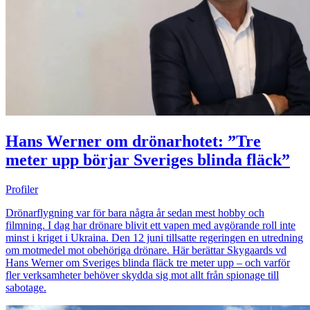
Hans Werner om drönarhotet: ”Tre
meter upp börjar Sveriges blinda fläck”
Profiler
Drönarflygning var för bara några år sedan mest hobby och
filmning. I dag har drönare blivit ett vapen med avgörande roll inte
minst i kriget i Ukraina. Den 12 juni tillsatte regeringen en utredning
om motmedel mot obehöriga drönare. Här berättar Skygaards vd
Hans Werner om Sveriges blinda fläck tre meter upp – och varför
fler verksamheter behöver skydda sig mot allt från spionage till
sabotage.