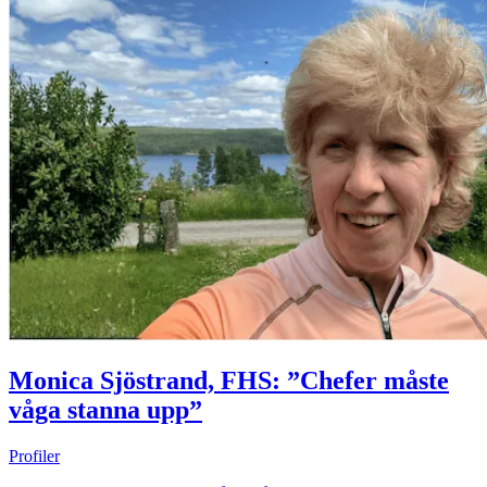
Monica Sjöstrand, FHS: ”Chefer måste
våga stanna upp”
Profiler