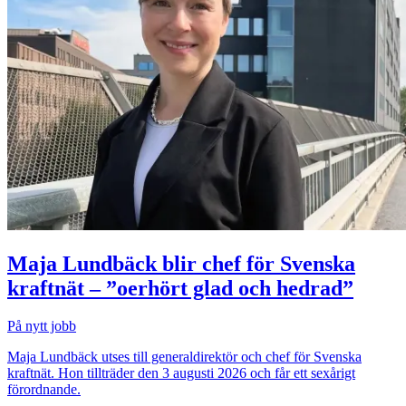
Maja Lundbäck blir chef för Svenska
kraftnät – ”oerhört glad och hedrad”
På nytt jobb
Maja Lundbäck utses till generaldirektör och chef för Svenska
kraftnät. Hon tillträder den 3 augusti 2026 och får ett sexårigt
förordnande.