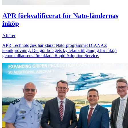
APR förkvalificerat för Nato-ländernas
inköp
Affärer
APR Technologies har klarat Nato-programmet DIANA:s
teknikprövning. Det gör bolagets kylteknik tillgänglig för inköp
genom alliansens förenklade Rapid Adoption Service.