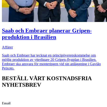
Saab och Embraer planerar Gripen-
produktion i Brasilien
Affärer
Saab och Embraer har tecknat en principöverenskommelse om
möjlig produktion av ytterligare 20 Gripen-flygplan i Brasilien.
Embraer ska ansvara för monteringen vid sin anläggning i Gavião
Peixoto.
BESTÄLL VÅRT KOSTNADSFRIA
NYHETSBREV
Email