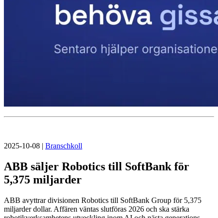
2025-10-08
|
Branschkoll
ABB säljer Robotics till SoftBank för
5,375 miljarder
ABB avyttrar divisionen Robotics till SoftBank Group för 5,375
miljarder dollar. Affären väntas slutföras 2026 och ska stärka
robotikverksamhetens utveckling inom AI och nästa generations