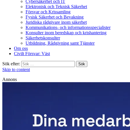
Cybersäkerhet och IT
Elektronisk och Teknisk Säkerhet
Försvar och Krissamling
Fysisk Säkerhet och Bevakning
Juridiska rådgivare inom säkerhet
Kommunikations- och informationsspecialister
Konsulter inom beredskap och krishantering
Säkerhetskonsulter
Utbildning, Rådgivning samt Tjänster
Om oss
Civilt Försvar: Väst
Sök efter:
Skip to content
Annons