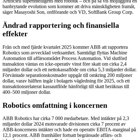
Artificiell superintelligens med robotik – och på så vis möjliggöra en
banbrytande evolution som kommer att driva mänskligheten framåt,
säger Masayoshi Son, ordförande och VD, SoftBank Group Corp.
Ändrad rapportering och finansiella
effekter
Från och med fjärde kvartalet 2025 kommer ABB att rapportera
Robotics som avvecklad verksamhet. Samtidigt flyttas Machine
Automation till affärsområdet Process Automation. Vid slutförd
transaktion väntas en icke-operativ vinst före skatt om cirka 2,4
miljarder dollar och ett nettokassaflöde om cirka 5,3 miljarder dollar.
Förväntade separationskostnader uppgår till omkring 200 miljoner
dollar, varav hälften ingår i bolagets vägledning för 2025, och ett
transaktionsrelaterat kassautflöde hänförligt till skatt beräknas till
400–500 miljoner dollar.
Robotics omfattning i koncernen
ABB Robotics har cirka 7 000 medarbetare. Med intäkter på 2,3
miljarder dollar 2024 motsvarade divisionen cirka 7 procent av
ABB-koncernens intäkter och hade en operativ EBITA-marginal på
12,1 procent. ABB framhåller fortsatt begränsade affärs- och