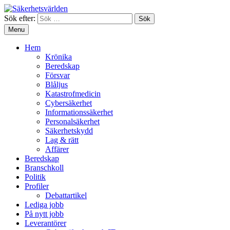
Sök efter:
Menu
Hem
Krönika
Beredskap
Försvar
Blåljus
Katastrofmedicin
Cybersäkerhet
Informationssäkerhet
Personalsäkerhet
Säkerhetskydd
Lag & rätt
Affärer
Beredskap
Branschkoll
Politik
Profiler
Debattartikel
Lediga jobb
På nytt jobb
Leverantörer