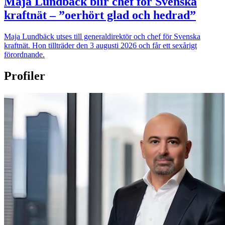
Maja Lundbäck blir chef för Svenska
kraftnät – ”oerhört glad och hedrad”
Maja Lundbäck utses till generaldirektör och chef för Svenska
kraftnät. Hon tillträder den 3 augusti 2026 och får ett sexårigt
förordnande.
Profiler