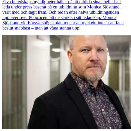
Elva beredskapsmyndigheter håller på att utbilda sina chefer i att
leda under press baserat på en utbildning som Monica Sjöstrand
varit med och tagit fram. Och redan efter halva utbildningstiden
upplever över 80 procent att de stärkts i sitt ledarskap. Monica
Sjöstrand vid Försvarshögskolan menar att nyckeln inte är att fatta
beslut snabbast – utan att våga stanna upp.