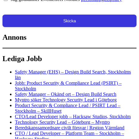
Skicka
Annons
Lediga Jobb
Safety Manager (EHS) – Design Build Search, Stockholms
län
Jobb: Product Security & Compliance Lead (PSIRT) –
Stockholm
Safety Manager – Okänd ort – Design Build Search
Myntro söker Technology Security Lead i Göteborg
Product Security & Compliance Lead / PSIRT Lead –
Stockholm – SkillHuset
CTO/Lead Developer jobb – Hacksaw Studios, Stockholm
Technology Security Lead – Göteborg – Myntro
Beredskapssamordnare civilt försvar | Region Värmland
CTO / Lead Developer – Platform Team – Stockholm –
Hacksaw Studios