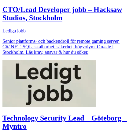
CTO/Lead Developer jobb – Hacksaw
Studios, Stockholm
Lediga jobb
Senior plattforms- och backendroll för remote gaming server.
C#/.NET, SQL, skalbarhet, säkerhet, högvolym. On-site i
Stockholm. Läs krav, ansvar & hur du söker.
Technology Security Lead – Göteborg –
Myntro