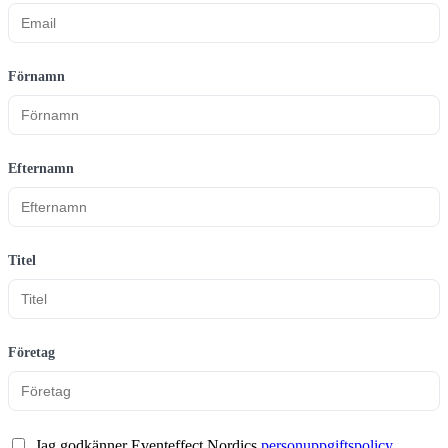
Förnamn
Efternamn
Titel
Företag
Jag godkänner Eventeffect Nordics
personuppgiftspolicy