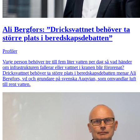
Ali Bergfors: ”Dricksvattnet behöver ta
större plats i beredskapsdebatten”
Profiler
Varje person behöver tre till fem liter vatten per dag så vad händer
om infrastrukturen fallerar eller vattnet i kranen blir förorenat?
Dricksvattnet behöver ta större plats i beredskapsdebatten menar Ali
Bergfors, vd och grundare på svenska Auqvian, som omvandlar luft
till rent vatten.