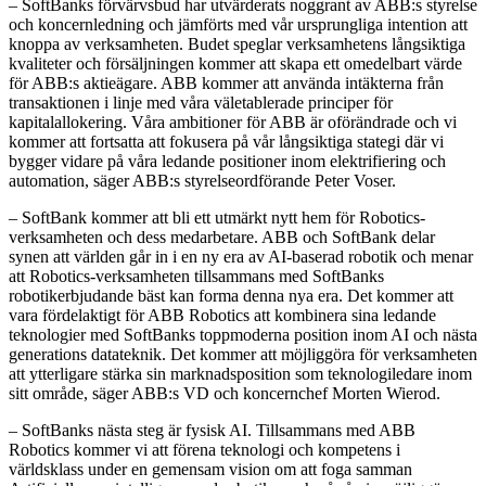
– SoftBanks förvärvsbud har utvärderats noggrant av ABB:s styrelse
och koncernledning och jämförts med vår ursprungliga intention att
knoppa av verksamheten. Budet speglar verksamhetens långsiktiga
kvaliteter och försäljningen kommer att skapa ett omedelbart värde
för ABB:s aktieägare. ABB kommer att använda intäkterna från
transaktionen i linje med våra väletablerade principer för
kapitalallokering. Våra ambitioner för ABB är oförändrade och vi
kommer att fortsatta att fokusera på vår långsiktiga stategi där vi
bygger vidare på våra ledande positioner inom elektrifiering och
automation, säger ABB:s styrelseordförande Peter Voser.
– SoftBank kommer att bli ett utmärkt nytt hem för Robotics-
verksamheten och dess medarbetare. ABB och SoftBank delar
synen att världen går in i en ny era av AI-baserad robotik och menar
att Robotics-verksamheten tillsammans med SoftBanks
robotikerbjudande bäst kan forma denna nya era. Det kommer att
vara fördelaktigt för ABB Robotics att kombinera sina ledande
teknologier med SoftBanks toppmoderna position inom AI och nästa
generations datateknik. Det kommer att möjliggöra för verksamheten
att ytterligare stärka sin marknadsposition som teknologiledare inom
sitt område, säger ABB:s VD och koncernchef Morten Wierod.
– SoftBanks nästa steg är fysisk AI. Tillsammans med ABB
Robotics kommer vi att förena teknologi och kompetens i
världsklass under en gemensam vision om att foga samman