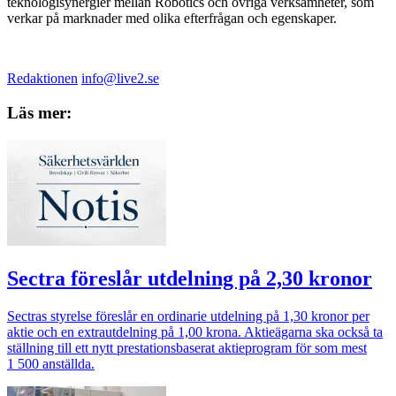
teknologisynergier mellan Robotics och övriga verksamheter, som
verkar på marknader med olika efterfrågan och egenskaper.
Redaktionen
info@live2.se
Läs mer:
Sectra föreslår utdelning på 2,30 kronor
Sectras styrelse föreslår en ordinarie utdelning på 1,30 kronor per
aktie och en extrautdelning på 1,00 krona. Aktieägarna ska också ta
ställning till ett nytt prestationsbaserat aktieprogram för som mest
1 500 anställda.