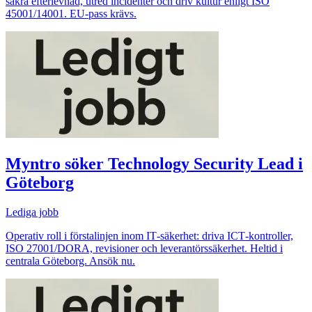
säkra efterlevnad, utred incidenter och driv kultur enligt ISO
45001/14001. EU-pass krävs.
Myntro söker Technology Security Lead i
Göteborg
Lediga jobb
Operativ roll i förstalinjen inom IT‑säkerhet: driva ICT‑kontroller,
ISO 27001/DORA, revisioner och leverantörssäkerhet. Heltid i
centrala Göteborg. Ansök nu.