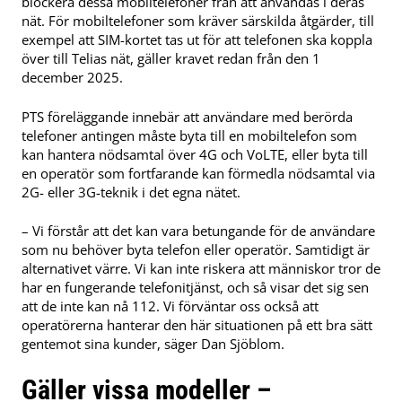
blockera dessa mobiltelefoner från att användas i deras
nät. För mobiltelefoner som kräver särskilda åtgärder, till
exempel att SIM-kortet tas ut för att telefonen ska koppla
över till Telias nät, gäller kravet redan från den 1
december 2025.
PTS föreläggande innebär att användare med berörda
telefoner antingen måste byta till en mobiltelefon som
kan hantera nödsamtal över 4G och VoLTE, eller byta till
en operatör som fortfarande kan förmedla nödsamtal via
2G- eller 3G-teknik i det egna nätet.
– Vi förstår att det kan vara betungande för de användare
som nu behöver byta telefon eller operatör. Samtidigt är
alternativet värre. Vi kan inte riskera att människor tror de
har en fungerande telefonitjänst, och så visar det sig sen
att de inte kan nå 112. Vi förväntar oss också att
operatörerna hanterar den här situationen på ett bra sätt
gentemot sina kunder, säger Dan Sjöblom.
Gäller vissa modeller –