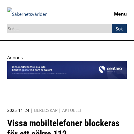
Menu
Sök
efter:
Skip
to
Annons
content
2025-11-24
|
BEREDSKAP
|
AKTUELLT
Vissa mobiltelefoner blockeras
för att säkra 112