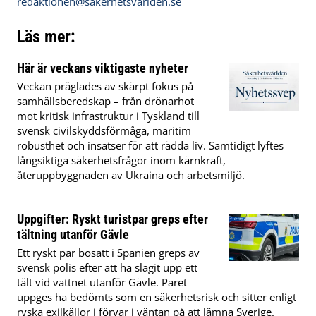
redaktionen@sakerhetsvarlden.se
Läs mer:
Här är veckans viktigaste nyheter
Veckan präglades av skärpt fokus på
samhällsberedskap – från drönarhot
mot kritisk infrastruktur i Tyskland till
svensk civilskyddsförmåga, maritim
robusthet och insatser för att rädda liv. Samtidigt lyftes
långsiktiga säkerhetsfrågor inom kärnkraft,
återuppbyggnaden av Ukraina och arbetsmiljö.
Uppgifter: Ryskt turistpar greps efter
tältning utanför Gävle
Ett ryskt par bosatt i Spanien greps av
svensk polis efter att ha slagit upp ett
tält vid vattnet utanför Gävle. Paret
uppges ha bedömts som en säkerhetsrisk och sitter enligt
ryska exilkällor i förvar i väntan på att lämna Sverige.