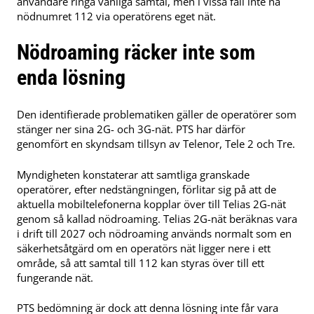
användare ringa vanliga samtal, men i vissa fall inte nå
nödnumret 112 via operatörens eget nät.
Nödroaming räcker inte som
enda lösning
Den identifierade problematiken gäller de operatörer som
stänger ner sina 2G- och 3G-nät. PTS har därför
genomfört en skyndsam tillsyn av Telenor, Tele 2 och Tre.
Myndigheten konstaterar att samtliga granskade
operatörer, efter nedstängningen, förlitar sig på att de
aktuella mobiltelefonerna kopplar över till Telias 2G-nät
genom så kallad nödroaming. Telias 2G-nät beräknas vara
i drift till 2027 och nödroaming används normalt som en
säkerhetsåtgärd om en operatörs nät ligger nere i ett
område, så att samtal till 112 kan styras över till ett
fungerande nät.
PTS bedömning är dock att denna lösning inte får vara