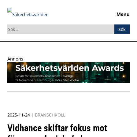
Menu
Sök
efter:
Skip
to
Annons
content
2025-11-24
|
BRANSCHKOLL
Vidhance skiftar fokus mot