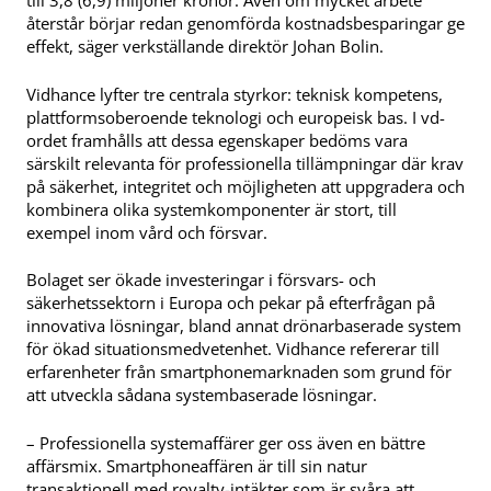
återstår börjar redan genomförda kostnadsbesparingar ge
effekt, säger verkställande direktör Johan Bolin.
Vidhance lyfter tre centrala styrkor: teknisk kompetens,
plattformsoberoende teknologi och europeisk bas. I vd-
ordet framhålls att dessa egenskaper bedöms vara
särskilt relevanta för professionella tillämpningar där krav
på säkerhet, integritet och möjligheten att uppgradera och
kombinera olika systemkomponenter är stort, till
exempel inom vård och försvar.
Bolaget ser ökade investeringar i försvars- och
säkerhetssektorn i Europa och pekar på efterfrågan på
innovativa lösningar, bland annat drönarbaserade system
för ökad situationsmedvetenhet. Vidhance refererar till
erfarenheter från smartphonemarknaden som grund för
att utveckla sådana systembaserade lösningar.
– Professionella systemaffärer ger oss även en bättre
affärsmix. Smartphoneaffären är till sin natur
transaktionell med royalty-intäkter som är svåra att