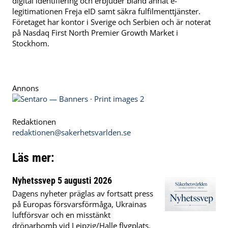
digital identifiering och erbjuder bland annat e-
legitimationen Freja eID samt säkra fulfilmenttjänster.
Företaget har kontor i Sverige och Serbien och är noterat
på Nasdaq First North Premier Growth Market i
Stockhom.
Annons
Redaktionen
redaktionen@sakerhetsvarlden.se
Läs mer:
Nyhetssvep 5 augusti 2026
Dagens nyheter präglas av fortsatt press
på Europas försvarsförmåga, Ukrainas
luftförsvar och en misstänkt
drönarbomb vid Leipzig/Halle flygplats.