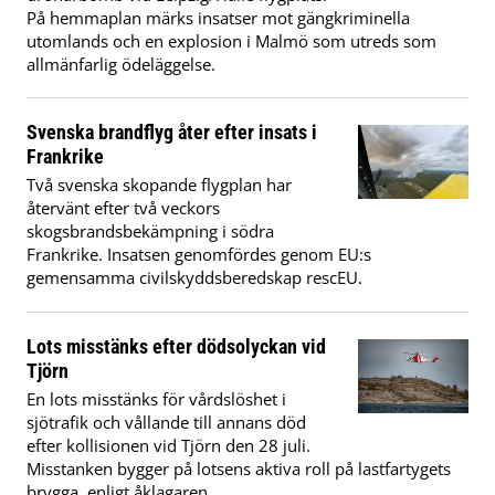
På hemmaplan märks insatser mot gängkriminella
utomlands och en explosion i Malmö som utreds som
allmänfarlig ödeläggelse.
Svenska brandflyg åter efter insats i
Frankrike
Två svenska skopande flygplan har
återvänt efter två veckors
skogsbrandsbekämpning i södra
Frankrike. Insatsen genomfördes genom EU:s
gemensamma civilskyddsberedskap rescEU.
Lots misstänks efter dödsolyckan vid
Tjörn
En lots misstänks för vårdslöshet i
sjötrafik och vållande till annans död
efter kollisionen vid Tjörn den 28 juli.
Misstanken bygger på lotsens aktiva roll på lastfartygets
brygga, enligt åklagaren.