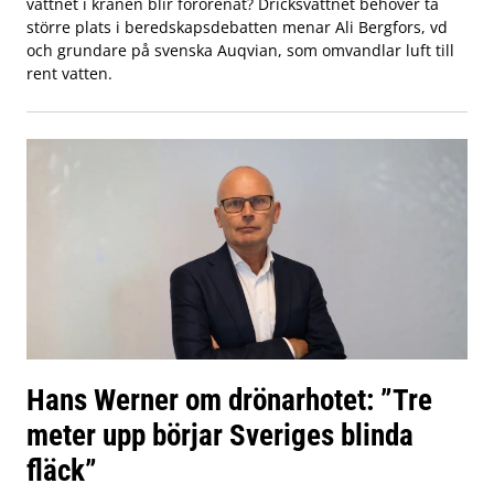
vattnet i kranen blir förorenat? Dricksvattnet behöver ta
större plats i beredskapsdebatten menar Ali Bergfors, vd
och grundare på svenska Auqvian, som omvandlar luft till
rent vatten.
Hans Werner om drönarhotet: ”Tre
meter upp börjar Sveriges blinda
fläck”