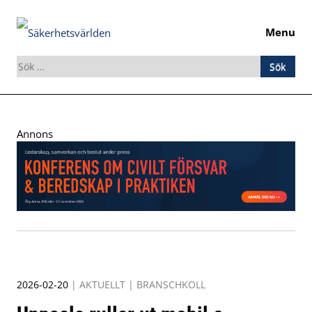
Menu
Sök
efter:
Skip
to
Annons
content
2026-02-20
|
AKTUELLT
|
BRANSCHKOLL