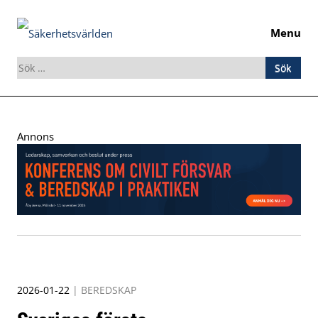
Menu
Sök
efter:
Skip
to
Annons
content
2026-01-22
|
BEREDSKAP