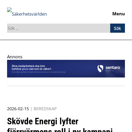
Menu
Sök
efter:
Skip
to
Annons
content
2026-02-15
|
BEREDSKAP
Skövde Energi lyfter
fjärrvärmens roll i ny kampanj