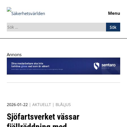
Menu
Sök
efter:
Skip
to
Annons
content
2026-01-22
|
AKTUELLT
|
BLÅLJUS
Sjöfartsverket vässar
fjällräddning med