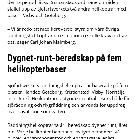
denna period täcks Kristianstads ordinarie område i
stället upp av Sjöfartsverkets två andra helikoptrar med
baser i Visby och Göteborg.
– Vi är redo att med kort varsel styra om våra övriga
räddningshelikoptrar om situationen skulle kräva det av
oss, säger Carl-Johan Malmberg.
Dygnet-runt-beredskap på fem
helikopterbaser
Sjöfartsverkets räddningshelikoptrar är baserade på fem
platser i landet: Göteborg, Kristianstad, Visby, Norrtälje
och Umeå. Helikoptrarna utgör en central resurs både för
sjöräddning och flygräddning och används för uppdrag
över såväl land som vatten.
Räddningshelikoptrarna är i beredskap dygnet runt, året
om. Varje helikopter bemannas av fyra personer: två
piloter, en vinschoperatör och en ytbärgare, enligt