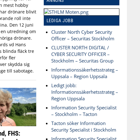
ANNONS
an mest hobby
har drönare blivit
rande roll inte
LEDIGA JOBB
aina. Den 12 juni
n en utredning om
Cluster North Cyber Security
öriga drönare.
Officer – Securitas Stockholm
ards vd Hans
CLUSTER NORTH DIGITAL /
blinda fläck tre
CYBER SECURITY OFFICER –
för fler
Stockholm – Securitas Group
ver skydda sig
Informationssäkerhetsstrateg –
ge till sabotage.
Uppsala – Region Uppsala
Ledigt jobb:
Informationssäkerhetsstrateg –
Region Uppsala
Information Security Specialist
– Stockholm – Tacton
Tacton söker Information
Security Specialist i Stockholm
nd, FHS:
Information Security Specialist