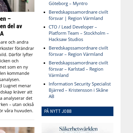
Göteborg – Myntro
Beredskapssamordnare civilt
ken –
försvar | Region Värmland
 en del av
CTO / Lead Developer –
SA
Platform Team – Stockholm –
Hacksaw Studios
are och andra
Beredskapssamordnare civilt
koster förändrar
försvar – Region Värmland
ld. Därför lyfter
icken och
Beredskapssamordnare civilt
met som en ny
försvar – Karlstad – Region
 den kommande
Värmland
sanalysen.
Information Security Specialist
id Lugnet menar
Bjärred – Kristensson i Skåne
dskap kräver att
AB
 analyserar det
ken – utan också
ör våra huvuden.
PÅ NYTT JOBB