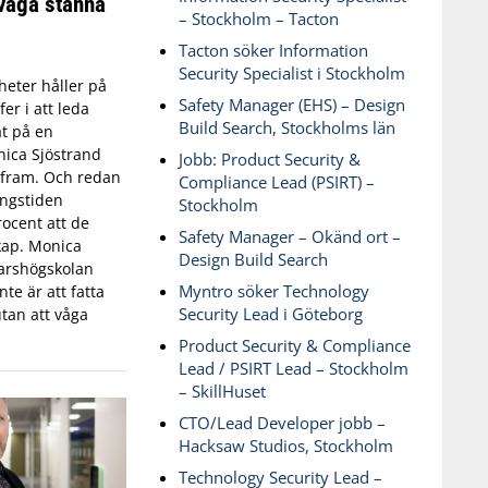
våga stanna
– Stockholm – Tacton
Tacton söker Information
Security Specialist i Stockholm
eter håller på
Safety Manager (EHS) – Design
fer i att leda
Build Search, Stockholms län
t på en
ica Sjöstrand
Jobb: Product Security &
t fram. Och redan
Compliance Lead (PSIRT) –
ingstiden
Stockholm
ocent att de
Safety Manager – Okänd ort –
skap. Monica
Design Build Search
varshögskolan
Myntro söker Technology
te är att fatta
Security Lead i Göteborg
tan att våga
Product Security & Compliance
Lead / PSIRT Lead – Stockholm
– SkillHuset
CTO/Lead Developer jobb –
Hacksaw Studios, Stockholm
Technology Security Lead –