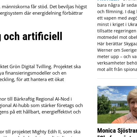
bara några år sed
 människorna får stöd. Det beviljas högst
och filmning. I dag 
ergisystem där energidelning förbättrar
ett vapen med avgö
minst i kriget i Ukr
tillsatte regeringe
och artificiell
motmedel mot obeh
Här berättar Skyga
Werner om Sveriges 
meter upp – och var
verksamheter behö
tet Grön Digital Tvilling. Projektet ska
mot allt från spiona
nya finansieringsmodeller och en
kling, för att hantera ett ökat
or till Bärkraftig Regional AI-Nod i
egional AI-hubb som stärker företags och
gens på ett hållbart, energieffektivt och
Monica Sjöstra
 till projektet Mighty Edih II, som ska