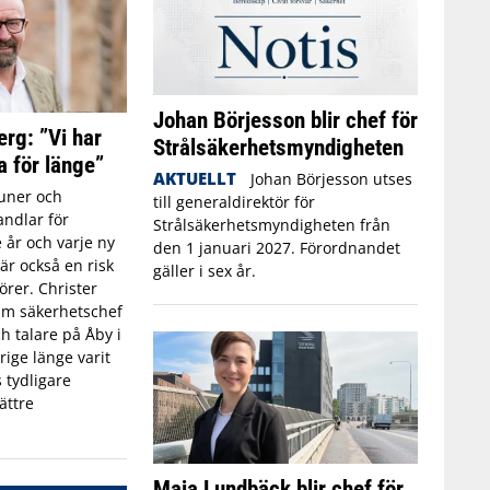
Johan Börjesson blir chef för
erg: ”Vi har
Strålsäkerhetsmyndigheten
a för länge”
AKTUELLT
Johan Börjesson utses
ner och
till generaldirektör för
ndlar för
Strålsäkerhetsmyndigheten från
 år och varje ny
den 1 januari 2027. Förordnandet
r också en risk
gäller i sex år.
törer. Christer
rim säkerhetschef
h talare på Åby i
rige länge varit
 tydligare
ättre
Maja Lundbäck blir chef för