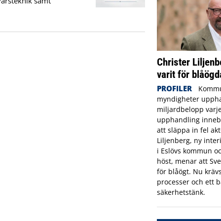
varsteknik samt
Christer Liljenb
varit för blåögd
PROFILER
Kommu
myndigheter uppha
miljardbelopp varje
upphandling innebä
att släppa in fel ak
Liljenberg, ny inte
i Eslövs kommun oc
höst, menar att Sve
för blåögt. Nu krävs
processer och ett b
säkerhetstänk.