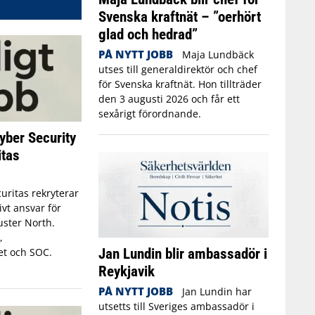
Svenska kraftnät – ”oerhört
glad och hedrad”
PÅ NYTT JOBB
Maja Lundbäck
utses till generaldirektör och chef
för Svenska kraftnät. Hon tillträder
den 3 augusti 2026 och får ett
sexårigt förordnande.
yber Security
itas
uritas rekryterar
ivt ansvar för
luster North.
,
Jan Lundin blir ambassadör i
et och SOC.
Reykjavik
PÅ NYTT JOBB
Jan Lundin har
utsetts till Sveriges ambassadör i