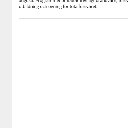
augusti. Programmet omfattar frivilligt brandvärn, förs
utbildning och övning för totalförsvaret.