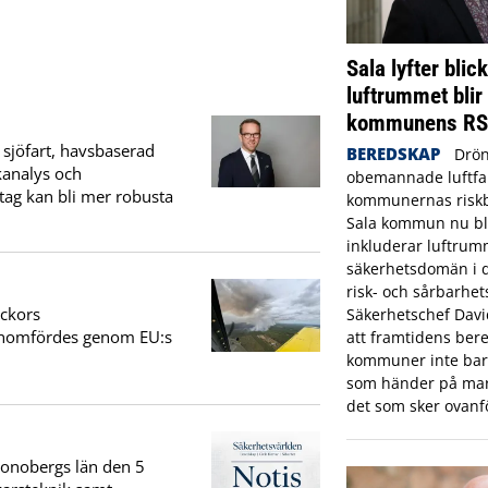
Sala lyfter blic
luftrummet blir
kommunens R
 sjöfart, havsbaserad
BEREDSKAP
Drön
kanalys och
obemannade luftfar
etag kan bli mer robusta
kommunernas riskbi
Sala kommun nu bl
inkluderar luftrum
säkerhetsdomän i
risk- och sårbarhet
eckors
Säkerhetschef Dav
genomfördes genom EU:s
att framtidens bere
kommuner inte bara
som händer på mar
det som sker ovanf
Kronobergs län den 5