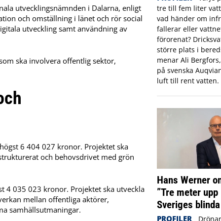
onala utvecklingsnämnden i Dalarna, enligt
tre till fem liter va
ion och omställning i länet och rör social
vad händer om infr
digitala utveckling samt användning av
fallerar eller vattne
förorenat? Dricksva
större plats i ber
menar Ali Bergfors
 som ska involvera offentlig sektor,
på svenska Auqvia
luft till rent vatten.
 och
år högst 6 404 027 kronor. Projektet ska
, strukturerat och behovsdrivet med grön
Hans Werner om
st 4 035 023 kronor. Projektet ska utveckla
”Tre meter upp 
erkan mellan offentliga aktörer,
Sveriges blinda
mma samhällsutmaningar.
PROFILER
Drönar