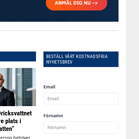
BESTÄLL VÅRT KOSTNADSFRIA
NYHETSBREV
Email
Dricksvattnet
Förnamn
e plats i
tten”
person behöver