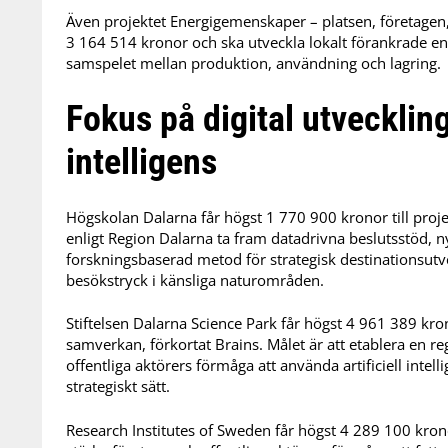
Även projektet Energigemenskaper – platsen, företagen,
3 164 514 kronor och ska utveckla lokalt förankrade en
samspelet mellan produktion, användning och lagring.
Fokus på digital utveckling 
intelligens
Högskolan Dalarna får högst 1 770 900 kronor till projek
enligt Region Dalarna ta fram datadrivna beslutsstöd, 
forskningsbaserad metod för strategisk destinationsutvec
besökstryck i känsliga naturområden.
Stiftelsen Dalarna Science Park får högst 4 961 389 kron
samverkan, förkortat Brains. Målet är att etablera en r
offentliga aktörers förmåga att använda artificiell intelli
strategiskt sätt.
Research Institutes of Sweden får högst 4 289 100 kronor