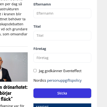
tten per dag så
Efternamn
astrukturen
t i kranen blir
ttnet behöver ta
edskapsdebatten
Titel
, vd och grundare
n, som omvandlar
Företag
Jag godkänner Eventeffect
Nordics
personuppgiftspolicy
 drönarhotet:
börjar
Skicka
 fläck”
flygning var för