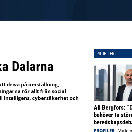
PROFILER
ka Dalarna
att driva på omställning,
ningarna rör allt från social
ll intelligens, cybersäkerhet och
Ali Bergfors: ”
behöver ta störr
beredskapsdeba
PROFILER
Varje 