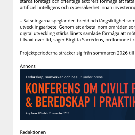
stärka företags och offentliga aktörers förmåga att fatt
artificiell intelligens och cybersäkerhet innan invester
– Satsningarna speglar den bredd och långsiktighet som
utvecklingsarbete. Genom att arbeta inom områden som
digital utveckling stärks länets samlade förmåga att m
tillväxt över tid, säger Birgitta Sacrédeus, ordförande 
Projektperioderna sträcker sig från sommaren 2026 til
Annons
Redaktionen