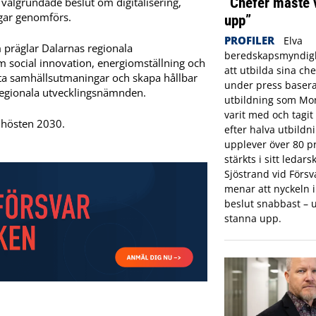
”Chefer måste 
a välgrundade beslut om digitalisering,
ingar genomförs.
upp”
PROFILER
Elva
 präglar Dalarnas regionala
beredskapsmyndigh
 social innovation, energiomställning och
att utbilda sina che
öta samhällsutmaningar och skapa hållbar
under press basera
i regionala utvecklingsnämnden.
utbildning som Mon
varit med och tagi
l hösten 2030.
efter halva utbildn
upplever över 80 pr
stärkts i sitt ledar
Sjöstrand vid Förs
menar att nyckeln in
beslut snabbast – u
stanna upp.