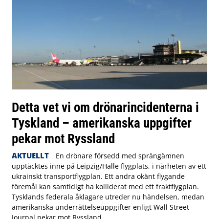
Detta vet vi om drönarincidenterna i
Tyskland – amerikanska uppgifter
pekar mot Ryssland
AKTUELLT
En drönare försedd med sprängämnen
upptäcktes inne på Leipzig/Halle flygplats, i närheten av ett
ukrainskt transportflygplan. Ett andra okänt flygande
föremål kan samtidigt ha kolliderat med ett fraktflygplan.
Tysklands federala åklagare utreder nu händelsen, medan
amerikanska underrättelseuppgifter enligt Wall Street
Journal pekar mot Ryssland.