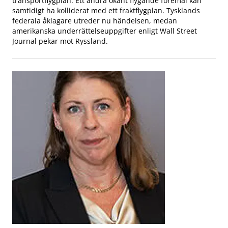
transportflygplan. Ett andra okänt flygande föremål kan
samtidigt ha kolliderat med ett fraktflygplan. Tysklands
federala åklagare utreder nu händelsen, medan
amerikanska underrättelseuppgifter enligt Wall Street
Journal pekar mot Ryssland.