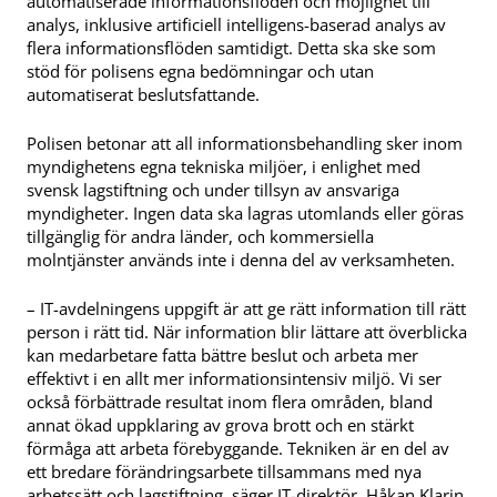
automatiserade informationsflöden och möjlighet till
analys, inklusive artificiell intelligens-baserad analys av
flera informationsflöden samtidigt. Detta ska ske som
stöd för polisens egna bedömningar och utan
automatiserat beslutsfattande.
Polisen betonar att all informationsbehandling sker inom
myndighetens egna tekniska miljöer, i enlighet med
svensk lagstiftning och under tillsyn av ansvariga
myndigheter. Ingen data ska lagras utomlands eller göras
tillgänglig för andra länder, och kommersiella
molntjänster används inte i denna del av verksamheten.
– IT-avdelningens uppgift är att ge rätt information till rätt
person i rätt tid. När information blir lättare att överblicka
kan medarbetare fatta bättre beslut och arbeta mer
effektivt i en allt mer informationsintensiv miljö. Vi ser
också förbättrade resultat inom flera områden, bland
annat ökad uppklaring av grova brott och en stärkt
förmåga att arbeta förebyggande. Tekniken är en del av
ett bredare förändringsarbete tillsammans med nya
arbetssätt och lagstiftning, säger IT-direktör, Håkan Klarin.