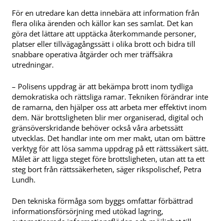
För en utredare kan detta innebära att information från
flera olika ärenden och källor kan ses samlat. Det kan
göra det lättare att upptäcka återkommande personer,
platser eller tillvägagångssätt i olika brott och bidra till
snabbare operativa åtgärder och mer träffsäkra
utredningar.
– Polisens uppdrag är att bekämpa brott inom tydliga
demokratiska och rättsliga ramar. Tekniken förändrar inte
de ramarna, den hjälper oss att arbeta mer effektivt inom
dem. När brottsligheten blir mer organiserad, digital och
gränsöverskridande behöver också våra arbetssätt
utvecklas. Det handlar inte om mer makt, utan om bättre
verktyg för att lösa samma uppdrag på ett rättssäkert sätt.
Målet är att ligga steget före brottsligheten, utan att ta ett
steg bort från rättssäkerheten, säger rikspolischef, Petra
Lundh.
Den tekniska förmåga som byggs omfattar förbättrad
informationsförsörjning med utökad lagring,