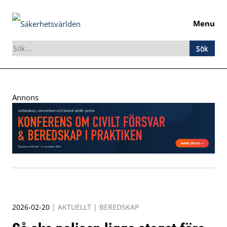
Menu
Sök
efter:
Skip
to
Annons
content
2026-02-20
|
AKTUELLT
|
BEREDSKAP