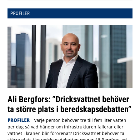
PROFILER
Ali Bergfors: ”Dricksvattnet behöver
ta större plats i beredskapsdebatten”
PROFILER
Varje person behöver tre till fem liter vatten
per dag så vad händer om infrastrukturen fallerar eller
vattnet i kranen blir förorenat? Dricksvattnet behöver ta
större plats i beredskapsdebatten menar Ali Bergfors, vd