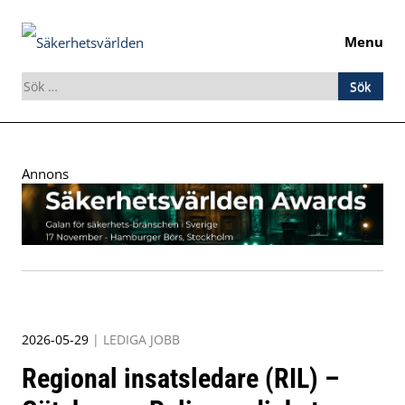
Menu
Sök
efter:
Skip
to
Annons
content
2026-05-29
|
LEDIGA JOBB
Regional insatsledare (RIL) –