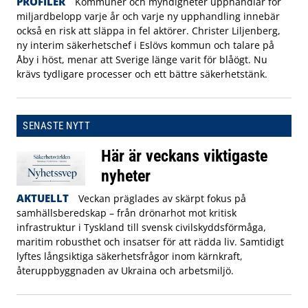
PROFILER
Kommuner och myndigheter upphandlar för
miljardbelopp varje år och varje ny upphandling innebär
också en risk att släppa in fel aktörer. Christer Liljenberg,
ny interim säkerhetschef i Eslövs kommun och talare på
Åby i höst, menar att Sverige länge varit för blåögt. Nu
krävs tydligare processer och ett bättre säkerhetstänk.
SENASTE NYTT
Här är veckans viktigaste
nyheter
AKTUELLT
Veckan präglades av skärpt fokus på
samhällsberedskap – från drönarhot mot kritisk
infrastruktur i Tyskland till svensk civilskyddsförmåga,
maritim robusthet och insatser för att rädda liv. Samtidigt
lyftes långsiktiga säkerhetsfrågor inom kärnkraft,
återuppbyggnaden av Ukraina och arbetsmiljö.