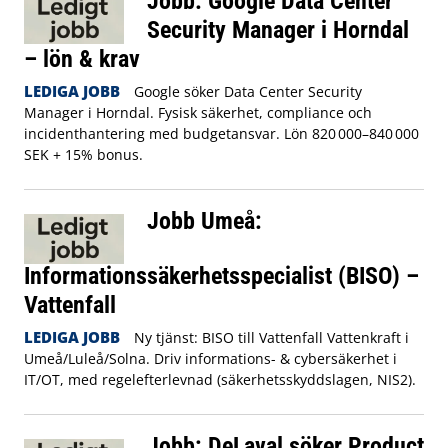
Jobb: Google Data Center
Security Manager i Horndal
– lön & krav
LEDIGA JOBB
Google söker Data Center Security
Manager i Horndal. Fysisk säkerhet, compliance och
incidenthantering med budgetansvar. Lön 820 000–840 000
SEK + 15% bonus.
Jobb Umeå:
Informationssäkerhetsspecialist (BISO) –
Vattenfall
LEDIGA JOBB
Ny tjänst: BISO till Vattenfall Vattenkraft i
Umeå/Luleå/Solna. Driv informations- & cybersäkerhet i
IT/OT, med regelefterlevnad (säkerhetsskyddslagen, NIS2).
Jobb: DeLaval söker Product