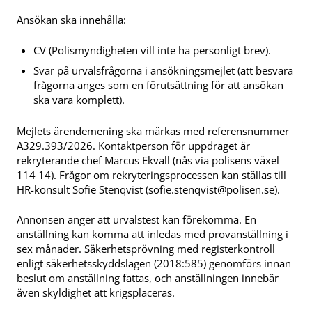
Ansökan ska innehålla:
CV (Polismyndigheten vill inte ha personligt brev).
Svar på urvalsfrågorna i ansökningsmejlet (att besvara
frågorna anges som en förutsättning för att ansökan
ska vara komplett).
Mejlets ärendemening ska märkas med referensnummer
A329.393/2026. Kontaktperson för uppdraget är
rekryterande chef Marcus Ekvall (nås via polisens växel
114 14). Frågor om rekryteringsprocessen kan ställas till
HR-konsult Sofie Stenqvist (
sofie.stenqvist@polisen.se
).
Annonsen anger att urvalstest kan förekomma. En
anställning kan komma att inledas med provanställning i
sex månader. Säkerhetsprövning med registerkontroll
enligt säkerhetsskyddslagen (2018:585) genomförs innan
beslut om anställning fattas, och anställningen innebär
även skyldighet att krigsplaceras.