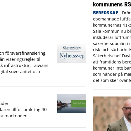
kommunens R
BEREDSKAP
Drön
obemannade luftfar
kommunernas riskbi
Sala kommun nu bl
inkluderar luftrum
säkerhetsdomän i
risk- och sårbarhet
h försvarsfinansiering,
Säkerhetschef Dav
n viseringsregler till
att framtidens bere
k infrastruktur, Taiwans
kommuner inte bara
ital suveränitet och
som händer på mar
det som sker ovanf
uder
fären tillför omkring 40
ska marknaden.