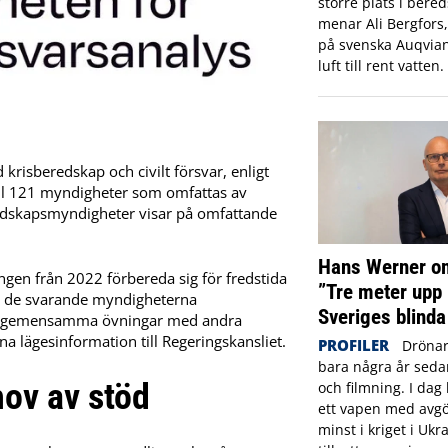
större plats i ber
menar Ali Bergfors
på svenska Auqvia
luft till rent vatten.
krisberedskap och civilt försvar, enligt
ill 121 myndigheter som omfattas av
dskapsmyndigheter visar på omfattande
Hans Werner om
ngen från 2022 förbereda sig för fredstida
”Tre meter upp 
av de svarande myndigheterna
Sveriges blinda
er, gemensamma övningar med andra
a lägesinformation till Regeringskansliet.
PROFILER
Drönar
bara några år sed
hov av stöd
och filmning. I dag 
ett vapen med avgö
minst i kriget i Ukr