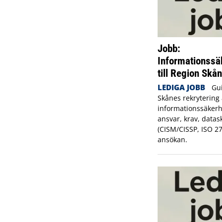
Jobb:
Informationssä
till Region Skå
LEDIGA JOBB
Gui
Skånes rekrytering 
informationssäkerh
ansvar, krav, datas
(CISM/CISSP, ISO 2
ansökan.