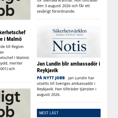
för Svenska kraftnät. Hon tillträder
den 3 augusti 2026 och får ett
sexårigt förordnande.
kerhetschef
ne i Malmö
de till Region
av
etschef i Malmö:
Jan Lundin blir ambassadör i
kydd, meriter
7001) och
Reykjavik
PÅ NYTT JOBB
Jan Lundin har
utsetts till Sveriges ambassadör i
Reykjavik. Han tillträder tjänsten i
augusti 2026.
MEST LÄST