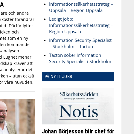
SA
Informationssäkerhetsstrateg –
Uppsala – Region Uppsala
are och andra
Ledigt jobb:
koster förändrar
Informationssäkerhetsstrateg –
ld. Därför lyfter
Region Uppsala
icken och
met som en ny
Information Security Specialist
 den kommande
– Stockholm – Tacton
sanalysen.
Tacton söker Information
id Lugnet menar
Security Specialist i Stockholm
dskap kräver att
 analyserar det
ken – utan också
PÅ NYTT JOBB
ör våra huvuden.
Johan Börjesson blir chef för