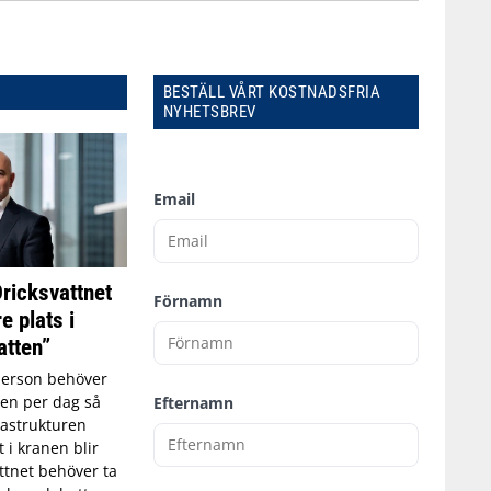
BESTÄLL VÅRT KOSTNADSFRIA
NYHETSBREV
Email
Dricksvattnet
Förnamn
e plats i
tten”
person behöver
tten per dag så
Efternamn
astrukturen
t i kranen blir
ttnet behöver ta