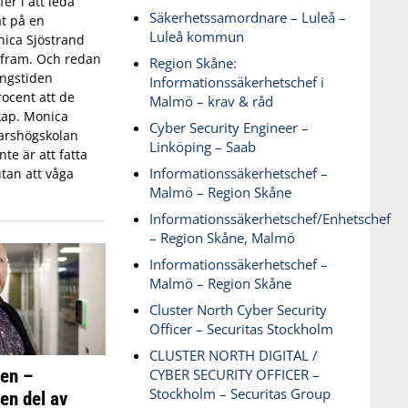
fer i att leda
Säkerhetssamordnare – Luleå –
t på en
Luleå kommun
ica Sjöstrand
t fram. Och redan
Region Skåne:
ingstiden
Informationssäkerhetschef i
ocent att de
Malmö – krav & råd
skap. Monica
Cyber Security Engineer –
varshögskolan
Linköping – Saab
te är att fatta
Informationssäkerhetschef –
tan att våga
Malmö – Region Skåne
Informationssäkerhetschef/Enhetschef
– Region Skåne, Malmö
Informationssäkerhetschef –
Malmö – Region Skåne
Cluster North Cyber Security
Officer – Securitas Stockholm
CLUSTER NORTH DIGITAL /
ken –
CYBER SECURITY OFFICER –
Stockholm – Securitas Group
 en del av