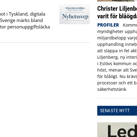
Christer Liljenb
t i Tyskland, digitala
varit för blåögd
I Sverige märks bland
PROFILER
Kommu
stor personuppgiftsläcka
myndigheter uppha
miljardbelopp varje
upphandling innebä
att släppa in fel ak
Liljenberg, ny inte
i Eslövs kommun oc
höst, menar att Sve
för blåögt. Nu krävs
processer och ett b
säkerhetstänk.
SENASTE NYTT