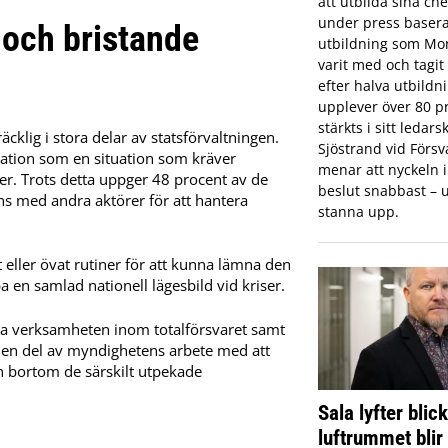
att utbilda sina che
under press basera
och bristande
utbildning som Mon
varit med och tagi
efter halva utbildn
upplever över 80 pr
stärkts i sitt ledar
cklig i stora delar av statsförvaltningen.
Sjöstrand vid Förs
uation som en situation som kräver
menar att nyckeln in
r. Trots detta uppger 48 procent av de
beslut snabbast – u
ns med andra aktörer för att hantera
stanna upp.
 eller övat rutiner för att kunna lämna den
 en samlad nationell lägesbild vid kriser.
era verksamheten inom totalförsvaret samt
 en del av myndighetens arbete med att
n bortom de särskilt utpekade
Sala lyfter blic
luftrummet blir