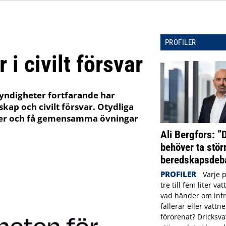
PROFILER
 i civilt försvar
myndigheter fortfarande har
kap och civilt försvar. Otydliga
yser och få gemensamma övningar
Ali Bergfors: ”
behöver ta störr
beredskapsdeba
PROFILER
Varje 
tre till fem liter va
vad händer om infr
fallerar eller vattne
förorenat? Dricksva