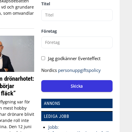
edskapsdebatten
Titel
, vd och grundare
n, som omvandlar
Företag
Jag godkänner Eventeffect
Nordics
personuppgiftspolicy
 drönarhotet:
börjar
Skicka
 fläck”
flygning var för
ANNONS
an mest hobby
har drönare blivit
LEDIGA JOBB
rande roll inte
aina. Den 12 juni
Jobb: