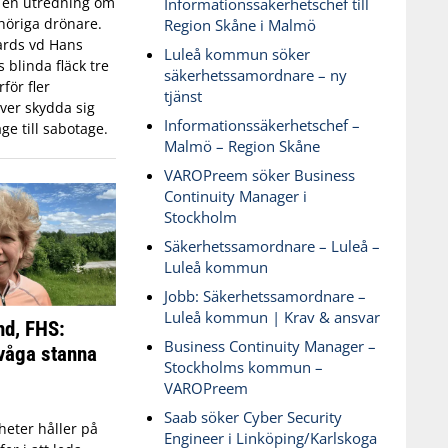
n en utredning om
Informationssäkerhetschef till
öriga drönare.
Region Skåne i Malmö
ards vd Hans
Luleå kommun söker
blinda fläck tre
säkerhetssamordnare – ny
för fler
tjänst
ver skydda sig
Informationssäkerhetschef –
ge till sabotage.
Malmö – Region Skåne
VAROPreem söker Business
Continuity Manager i
Stockholm
Säkerhetssamordnare – Luleå –
Luleå kommun
Jobb: Säkerhetssamordnare –
Luleå kommun | Krav & ansvar
nd, FHS:
Business Continuity Manager –
våga stanna
Stockholms kommun –
VAROPreem
Saab söker Cyber Security
eter håller på
Engineer i Linköping/Karlskoga