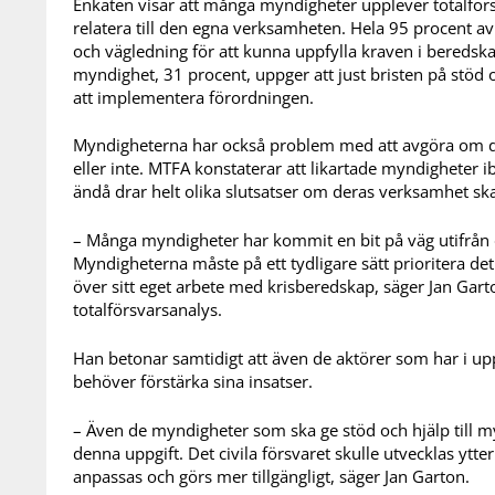
Enkäten visar att många myndigheter upplever totalförs
relatera till den egna verksamheten. Hela 95 procent a
och vägledning för att kunna uppfylla kraven i beredsk
myndighet, 31 procent, uppger att just bristen på stöd 
att implementera förordningen.
Myndigheterna har också problem med att avgöra om d
eller inte. MTFA konstaterar att likartade myndighet
ändå drar helt olika slutsatser om deras verksamhet sk
– Många myndigheter har kommit en bit på väg utifrån 
Myndigheterna måste på ett tydligare sätt prioritera de
över sitt eget arbete med krisberedskap, säger Jan Gar
totalförsvarsanalys.
Han betonar samtidigt att även de aktörer som har i upp
behöver förstärka sina insatser.
– Även de myndigheter som ska ge stöd och hjälp till 
denna uppgift. Det civila försvaret skulle utvecklas ytte
anpassas och görs mer tillgängligt, säger Jan Garton.