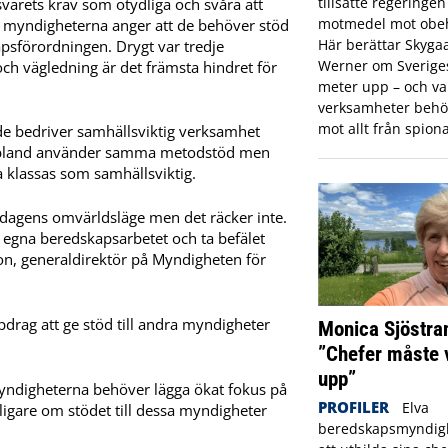
tillsatte regeringe
varets krav som otydliga och svåra att
motmedel mot obeh
v myndigheterna anger att de behöver stöd
Här berättar Skyga
apsförordningen. Drygt var tredje
Werner om Sveriges 
och vägledning är det främsta hindret för
meter upp – och var
verksamheter behö
mot allt från spiona
e bedriver samhällsviktig verksamhet
er ibland använder samma metodstöd men
a klassas som samhällsviktig.
dagens omvärldsläge men det räcker inte.
t egna beredskapsarbetet och ta befälet
ton, generaldirektör på Myndigheten för
drag att ge stöd till andra myndigheter
Monica Sjöstra
”Chefer måste 
upp”
myndigheterna behöver lägga ökat fokus på
PROFILER
Elva
rligare om stödet till dessa myndigheter
beredskapsmyndigh