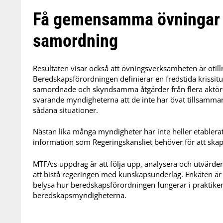
Få gemensamma övningar 
samordning
Resultaten visar också att övningsverksamheten är otillrä
Beredskapsförordningen definierar en fredstida krissit
samordnade och skyndsamma åtgärder från flera aktöre
svarande myndigheterna att de inte har övat tillsamma
sådana situationer.
Nästan lika många myndigheter har inte heller etablerat
information som Regeringskansliet behöver för att skapa
MTFA:s uppdrag är att följa upp, analysera och utvärd
att bistå regeringen med kunskapsunderlag. Enkäten är
belysa hur beredskapsförordningen fungerar i praktike
beredskapsmyndigheterna.