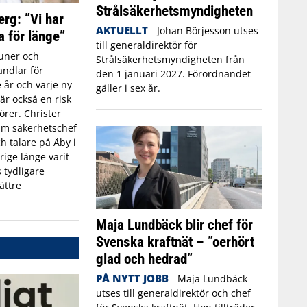
Strålsäkerhetsmyndigheten
erg: ”Vi har
AKTUELLT
Johan Börjesson utses
a för länge”
till generaldirektör för
ner och
Strålsäkerhetsmyndigheten från
ndlar för
den 1 januari 2027. Förordnandet
 år och varje ny
gäller i sex år.
r också en risk
törer. Christer
rim säkerhetschef
h talare på Åby i
rige länge varit
 tydligare
ättre
Maja Lundbäck blir chef för
Svenska kraftnät – ”oerhört
glad och hedrad”
PÅ NYTT JOBB
Maja Lundbäck
utses till generaldirektör och chef