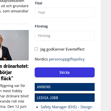
edskapsdebatten
Titel
, vd och grundare
n, som omvandlar
Företag
Jag godkänner Eventeffect
Nordics
personuppgiftspolicy
 drönarhotet:
börjar
Skicka
 fläck”
flygning var för
ANNONS
an mest hobby
har drönare blivit
LEDIGA JOBB
rande roll inte
aina. Den 12 juni
Safety Manager (EHS) – Design