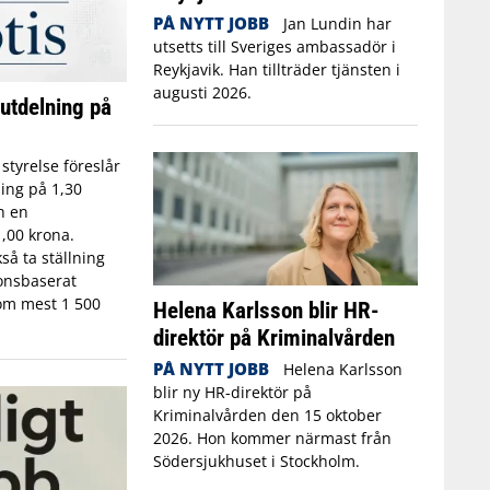
PÅ NYTT JOBB
Jan Lundin har
utsetts till Sveriges ambassadör i
Reykjavik. Han tillträder tjänsten i
augusti 2026.
 utdelning på
 styrelse föreslår
ing på 1,30
h en
,00 krona.
så ta ställning
tionsbaserat
om mest 1 500
Helena Karlsson blir HR-
direktör på Kriminalvården
PÅ NYTT JOBB
Helena Karlsson
blir ny HR-direktör på
Kriminalvården den 15 oktober
2026. Hon kommer närmast från
Södersjukhuset i Stockholm.