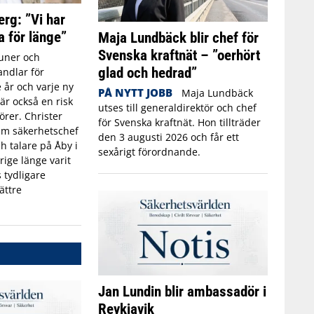
erg: ”Vi har
a för länge”
Maja Lundbäck blir chef för
Svenska kraftnät – ”oerhört
ner och
glad och hedrad”
ndlar för
 år och varje ny
PÅ NYTT JOBB
Maja Lundbäck
r också en risk
utses till generaldirektör och chef
törer. Christer
för Svenska kraftnät. Hon tillträder
rim säkerhetschef
den 3 augusti 2026 och får ett
h talare på Åby i
sexårigt förordnande.
rige länge varit
 tydligare
ättre
Jan Lundin blir ambassadör i
Reykjavik