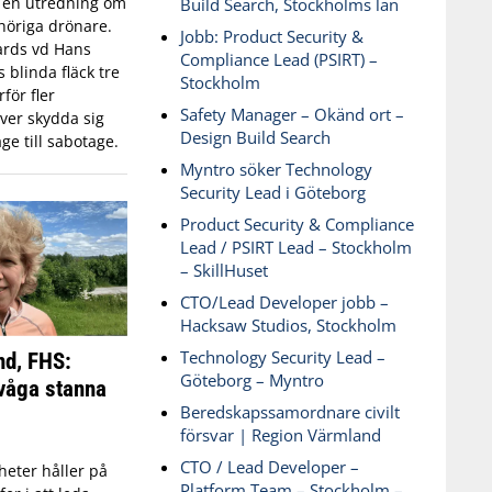
n en utredning om
Build Search, Stockholms län
öriga drönare.
Jobb: Product Security &
ards vd Hans
Compliance Lead (PSIRT) –
blinda fläck tre
Stockholm
för fler
Safety Manager – Okänd ort –
ver skydda sig
Design Build Search
ge till sabotage.
Myntro söker Technology
Security Lead i Göteborg
Product Security & Compliance
Lead / PSIRT Lead – Stockholm
– SkillHuset
CTO/Lead Developer jobb –
Hacksaw Studios, Stockholm
Technology Security Lead –
nd, FHS:
Göteborg – Myntro
våga stanna
Beredskapssamordnare civilt
försvar | Region Värmland
CTO / Lead Developer –
eter håller på
Platform Team – Stockholm –