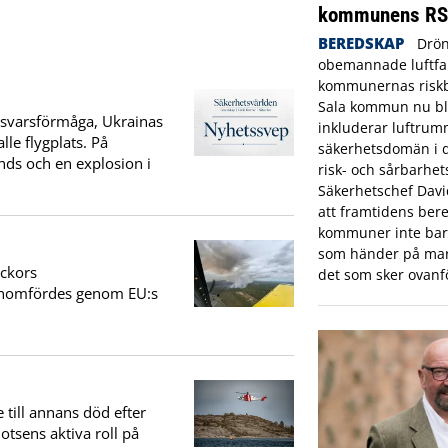
kommunens R
BEREDSKAP
Drön
obemannade luftfar
kommunernas riskbi
Sala kommun nu bl
örsvarsförmåga, Ukrainas
inkluderar luftrum
le flygplats. På
säkerhetsdomän i
ds och en explosion i
risk- och sårbarhet
Säkerhetschef Dav
att framtidens bere
kommuner inte bara
som händer på mar
eckors
det som sker ovanf
genomfördes genom EU:s
e till annans död efter
otsens aktiva roll på