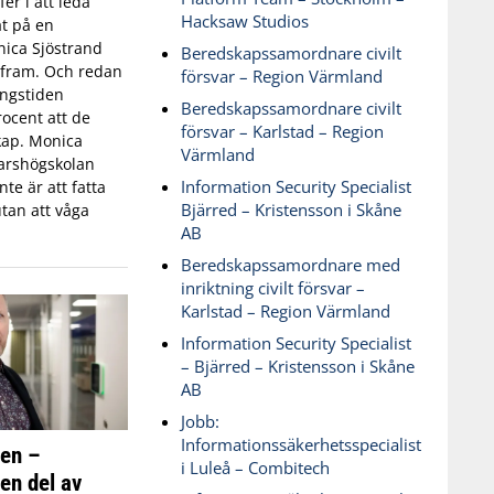
fer i att leda
Hacksaw Studios
t på en
ica Sjöstrand
Beredskapssamordnare civilt
t fram. Och redan
försvar – Region Värmland
ingstiden
Beredskapssamordnare civilt
ocent att de
försvar – Karlstad – Region
skap. Monica
Värmland
varshögskolan
Information Security Specialist
te är att fatta
Bjärred – Kristensson i Skåne
tan att våga
AB
Beredskapssamordnare med
inriktning civilt försvar –
Karlstad – Region Värmland
Information Security Specialist
– Bjärred – Kristensson i Skåne
AB
Jobb:
Informationssäkerhetsspecialist
ken –
i Luleå – Combitech
 en del av