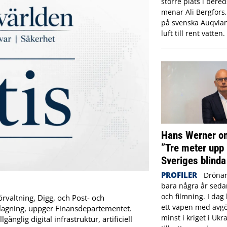
större plats i ber
menar Ali Bergfors
på svenska Auqvia
luft till rent vatten.
Hans Werner om
”Tre meter upp 
Sveriges blinda
PROFILER
Drönar
bara några år sed
och filmning. I dag 
örvaltning, Digg, och Post- och
ett vapen med avgö
slagning, uppger Finansdepartementet.
minst i kriget i Ukr
änglig digital infrastruktur, artificiell