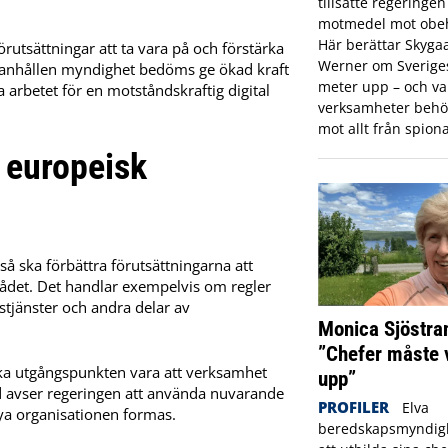
tillsatte regeringe
motmedel mot obeh
Här berättar Skyga
utsättningar att ta vara på och förstärka
Werner om Sveriges 
nhållen myndighet bedöms ge ökad kraft
meter upp – och var
a arbetet för en motståndskraftig digital
verksamheter behö
mot allt från spiona
 europeisk
 ska förbättra förutsättningarna att
rådet. Det handlar exempelvis om regler
stjänster och andra delar av
Monica Sjöstra
”Chefer måste 
ska utgångspunkten vara att verksamhet
upp”
ed avser regeringen att använda nuvarande
PROFILER
Elva
ya organisationen formas.
beredskapsmyndigh