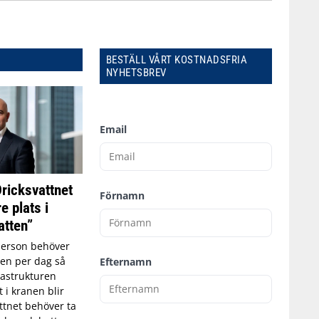
BESTÄLL VÅRT KOSTNADSFRIA
NYHETSBREV
Email
Dricksvattnet
Förnamn
e plats i
tten”
person behöver
tten per dag så
Efternamn
astrukturen
t i kranen blir
ttnet behöver ta