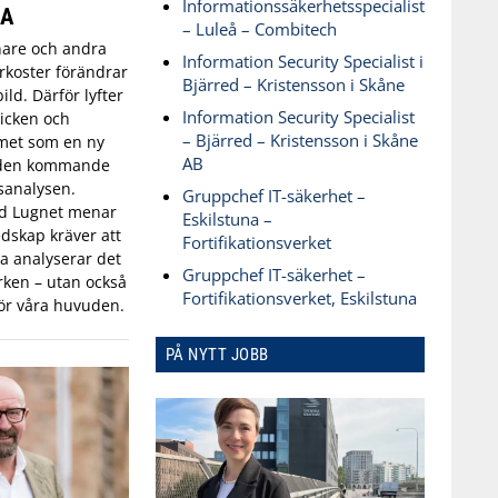
Informationssäkerhetsspecialist
SA
– Luleå – Combitech
are och andra
Information Security Specialist i
koster förändrar
Bjärred – Kristensson i Skåne
ld. Därför lyfter
Information Security Specialist
icken och
– Bjärred – Kristensson i Skåne
met som en ny
AB
 den kommande
sanalysen.
Gruppchef IT-säkerhet –
id Lugnet menar
Eskilstuna –
dskap kräver att
Fortifikationsverket
 analyserar det
Gruppchef IT-säkerhet –
ken – utan också
Fortifikationsverket, Eskilstuna
ör våra huvuden.
PÅ NYTT JOBB