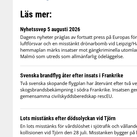
Läs mer:
Nyhetssvep 5 augusti 2026
Dagens nyheter präglas av fortsatt press på Europas f
luftförsvar och en misstänkt drönarbomb vid Leipzig/Hal
hemmaplan märks insatser mot gängkriminella utomlan
Malmö som utreds som allmänfarlig ödeläggelse.
Svenska brandflyg åter efter insats i Frankrike
Två svenska skopande flygplan har återvänt efter två v
skogsbrandsbekämpning i södra Frankrike. Insatsen 
gemensamma civilskyddsberedskap rescEU.
Lots misstänks efter dödsolyckan vid Tjörn
En lots misstänks för vårdslöshet i sjötrafik och vålland
kollisionen vid Tjörn den 28 juli. Misstanken bygger på l