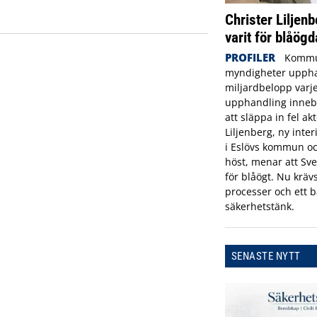
Christer Liljenb
varit för blåögd
PROFILER
Kommu
myndigheter uppha
miljardbelopp varje
upphandling innebä
att släppa in fel ak
Liljenberg, ny inte
i Eslövs kommun oc
höst, menar att Sve
för blåögt. Nu krävs
processer och ett b
säkerhetstänk.
SENASTE NYTT