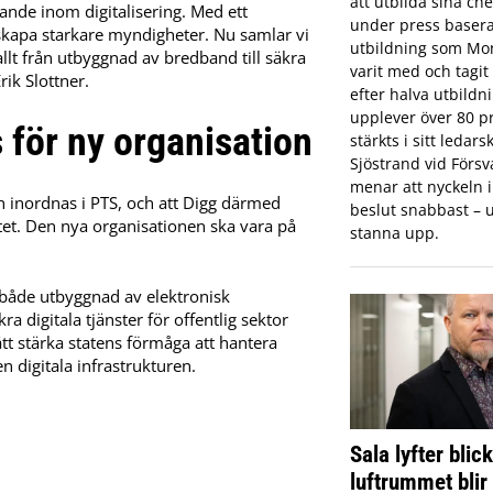
att utbilda sina che
edande inom digitalisering. Med ett
under press basera
 skapa starkare myndigheter. Nu samlar vi
utbildning som Mon
allt från utbyggnad av bredband till säkra
varit med och tagi
rik Slottner.
efter halva utbildn
upplever över 80 pr
 för ny organisation
stärkts i sitt ledar
Sjöstrand vid Förs
menar att nyckeln in
h inordnas i PTS, och att Digg därmed
beslut snabbast – u
t. Den nya organisationen ska vara på
stanna upp.
både utbyggnad av elektronisk
digitala tjänster för offentlig sektor
t stärka statens förmåga att hantera
n digitala infrastrukturen.
Sala lyfter blic
luftrummet blir