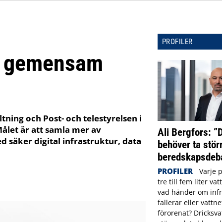
PROFILER
en gemensam
tning och Post- och telestyrelsen i
let är att samla mer av
Ali Bergfors: ”
d säker digital infrastruktur, data
behöver ta störr
beredskapsdeba
PROFILER
Varje 
tre till fem liter va
vad händer om infr
fallerar eller vattne
förorenat? Dricksva