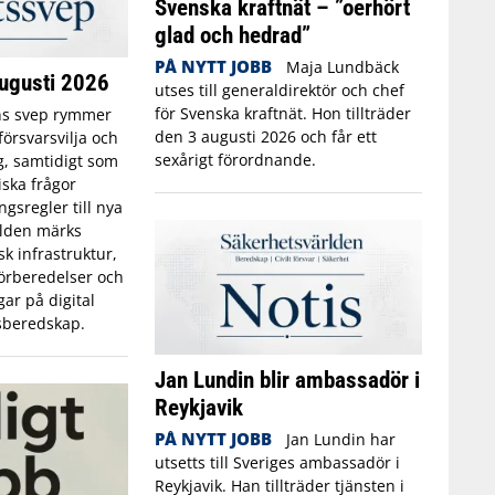
Svenska kraftnät – ”oerhört
glad och hedrad”
PÅ NYTT JOBB
Maja Lundbäck
ugusti 2026
utses till generaldirektör och chef
för Svenska kraftnät. Hon tillträder
s svep rymmer
den 3 augusti 2026 och får ett
örsvarsvilja och
sexårigt förordnande.
g, samtidigt som
iska frågor
gsregler till nya
rlden märks
sk infrastruktur,
örberedelser och
ar på digital
isberedskap.
Jan Lundin blir ambassadör i
Reykjavik
PÅ NYTT JOBB
Jan Lundin har
utsetts till Sveriges ambassadör i
Reykjavik. Han tillträder tjänsten i