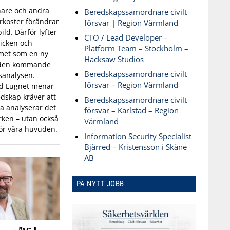
are och andra
Beredskapssamordnare civilt
koster förändrar
försvar | Region Värmland
ld. Därför lyfter
CTO / Lead Developer –
icken och
Platform Team – Stockholm –
met som en ny
Hacksaw Studios
 den kommande
Beredskapssamordnare civilt
sanalysen.
försvar – Region Värmland
id Lugnet menar
dskap kräver att
Beredskapssamordnare civilt
 analyserar det
försvar – Karlstad – Region
ken – utan också
Värmland
ör våra huvuden.
Information Security Specialist
Bjärred – Kristensson i Skåne
AB
PÅ NYTT JOBB