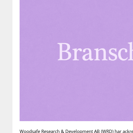
Woodsafe Research & Development AB (WRD) har ackred