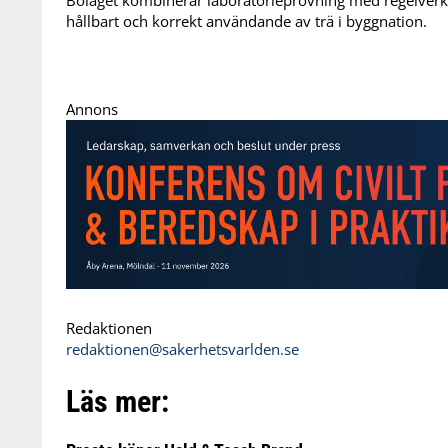
Bolaget kombinerar laboratorieprovning med regelverks
hållbart och korrekt användande av trä i byggnation.
Annons
Redaktionen
redaktionen@sakerhetsvarlden.se
Läs mer: