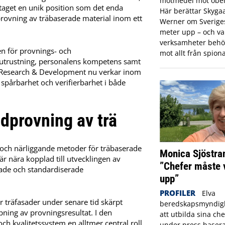
motmedel mot obeh
taget en unik position som det enda
Här berättar Skyga
provning av träbaserade material inom ett
Werner om Sveriges 
meter upp – och var
verksamheter behö
en för provnings- och
mot allt från spiona
, utrustning, personalens kompetens samt
e Research & Development nu verkar inom
l spårbarhet och verifierbarhet i både
dprovning av trä
och närliggande metoder för träbaserade
Monica Sjöstra
 nära kopplad till utvecklingen av
”Chefer måste 
ade och standardiserade
upp”
PROFILER
Elva
r träfasader under senare tid skärpt
beredskapsmyndigh
mpning av provningsresultat. I den
att utbilda sina che
h kvalitetssystem en alltmer central roll
under press basera