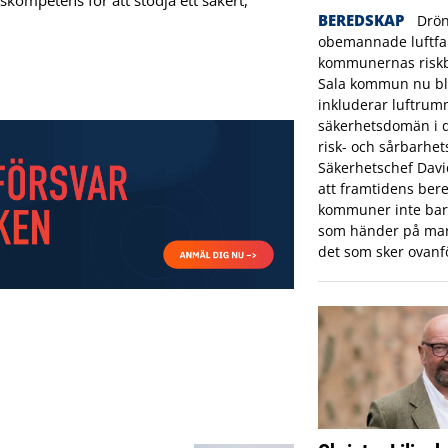
kompetens för att stödja ett säkert,
BEREDSKAP
Drön
obemannade luftfar
kommunernas riskbi
Sala kommun nu bl
inkluderar luftrum
säkerhetsdomän i
risk- och sårbarhet
Säkerhetschef Dav
att framtidens bere
kommuner inte bara
som händer på mar
det som sker ovanf