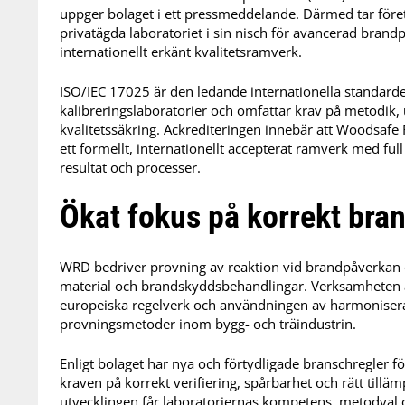
uppger bolaget i ett pressmeddelande. Därmed tar före
privatägda laboratoriet i sin nisch för avancerad brand
internationellt erkänt kvalitetsramverk.
ISO/IEC 17025 är den ledande internationella standard
kalibreringslaboratorier och omfattar krav på metodik
kvalitetssäkring. Ackrediteringen innebär att Woodsaf
ett formellt, internationellt accepterat ramverk med ful
resultat och processer.
Ökat fokus på korrekt bran
WRD bedriver provning av reaktion vid brandpåverkan 
material och brandskyddsbehandlingar. Verksamheten är
europeiska regelverk och användningen av harmoniser
provningsmetoder inom bygg- och träindustrin.
Enligt bolaget har nya och förtydligade branschregler fö
kraven på korrekt verifiering, spårbarhet och rätt tillä
utvecklingen får laboratoriernas kompetens, metodval oc