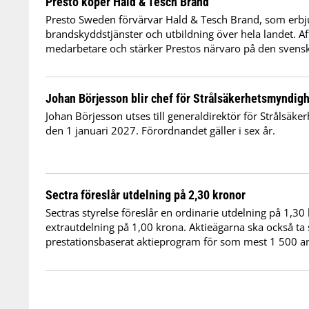
Presto köper Hald & Tesch Brand
Presto Sweden förvärvar Hald & Tesch Brand, som erbj
brandskyddstjänster och utbildning över hela landet. Af
medarbetare och stärker Prestos närvaro på den sven
Johan Börjesson blir chef för Strålsäkerhetsmyndig
Johan Börjesson utses till generaldirektör för Strålsäk
den 1 januari 2027. Förordnandet gäller i sex år.
Sectra föreslår utdelning på 2,30 kronor
Sectras styrelse föreslår en ordinarie utdelning på 1,30
extrautdelning på 1,00 krona. Aktieägarna ska också ta stä
prestationsbaserat aktieprogram för som mest 1 500 an