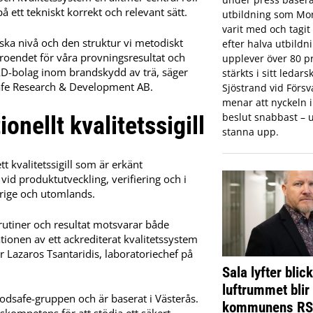
 ett tekniskt korrekt och relevant sätt.
utbildning som Mon
varit med och tagi
iska nivå och den struktur vi metodiskt
efter halva utbildn
troendet för våra provningsresultat och
upplever över 80 pr
R&D-bolag inom brandskydd av trä, säger
stärkts i sitt ledar
safe Research & Development AB.
Sjöstrand vid Förs
menar att nyckeln in
nellt kvalitetssigill
beslut snabbast – u
stanna upp.
t kvalitetssigill som är erkänt
 vid produktutveckling, verifiering och i
erige och utomlands.
 rutiner och resultat motsvarar både
tionen av ett ackrediterat kvalitetssystem
 Lazaros Tsantaridis, laboratoriechef på
Sala lyfter blic
luftrummet blir
safe-gruppen och är baserat i Västerås.
kommunens R