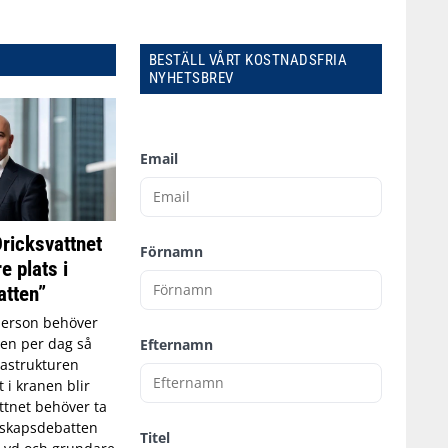
BESTÄLL VÅRT KOSTNADSFRIA
NYHETSBREV
Email
Dricksvattnet
Förnamn
e plats i
tten”
person behöver
tten per dag så
Efternamn
astrukturen
t i kranen blir
ttnet behöver ta
edskapsdebatten
Titel