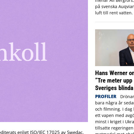
menar Ali Bergfors
på svenska Auqvia
luft till rent vatten.
Hans Werner om
”Tre meter upp 
Sveriges blinda
PROFILER
Drönar
bara några år sed
och filmning. I dag 
ett vapen med avgö
minst i kriget i Ukr
tillsatte regeringe
iterats enligt ISO/IEC 17025 av Swedac,