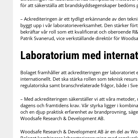
för att säkerställa att brandskyddsegenskaper bedöms på
– Ackrediteringen är ett tydligt erkännande av den tekn
byggt upp i vår laboratorieverksamhet. Den stärker för
bekräftar vår roll som ett kvalificerat och oberoende 
Patrik Svanerud, vice verkställande direktör för Wood
Laboratorium med internatio
Bolaget framhåller att ackrediteringen ger laboratoriet et
internationellt. Det ska stärka rollen som teknisk resurs
regulatoriska samt branschrelaterade frågor, både i Sv
– Med ackrediteringen säkerställer vi att våra metoder,
dagens och framtidens krav. Vår styrka ligger i kombina
och en djup praktisk erfarenhet av brandprovning, säger
Woodsafe Research & Development AB.
Woodsafe Research & Development AB är en del av Wood