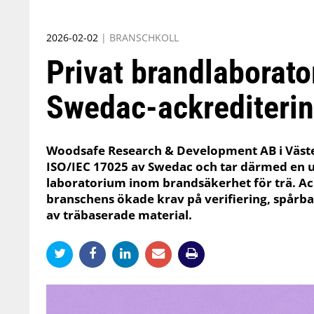
2026-02-02
|
BRANSCHKOLL
Privat brandlaborator
Swedac-ackrediteri
Woodsafe Research & Development AB i Väster
ISO/IEC 17025 av Swedac och tar därmed en u
laboratorium inom brandsäkerhet för trä. A
branschens ökade krav på verifiering, spårb
av träbaserade material.