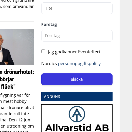
, vd och grundare
n, som omvandlar
Företag
Jag godkänner Eventeffect
Nordics
personuppgiftspolicy
 drönarhotet:
börjar
Skicka
 fläck”
flygning var för
ANNONS
an mest hobby
har drönare blivit
rande roll inte
aina. Den 12 juni
n en utredning om