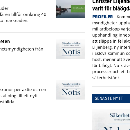
Christer Liljenb
varit för blåögd
uder
fären tillför omkring 40
PROFILER
Kommu
ska marknaden.
myndigheter uppha
miljardbelopp varje
upphandling innebä
heten
att släppa in fel ak
Liljenberg, ny inte
erhetsmyndigheten från
i Eslövs kommun oc
höst, menar att Sve
för blåögt. Nu krävs
processer och ett b
säkerhetstänk.
 kronor per aktie och en
llning till ett nytt
SENASTE NYTT
ställda.