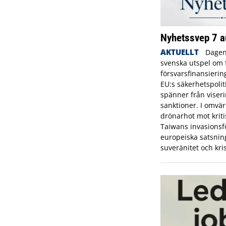
Nyhetssvep 7 a
AKTUELLT
Dagen
svenska utspel om f
försvarsfinansierin
EU:s säkerhetspolit
spänner från viserin
sanktioner. I omvä
drönarhot mot kriti
Taiwans invasionsf
europeiska satsning
suveränitet och kr