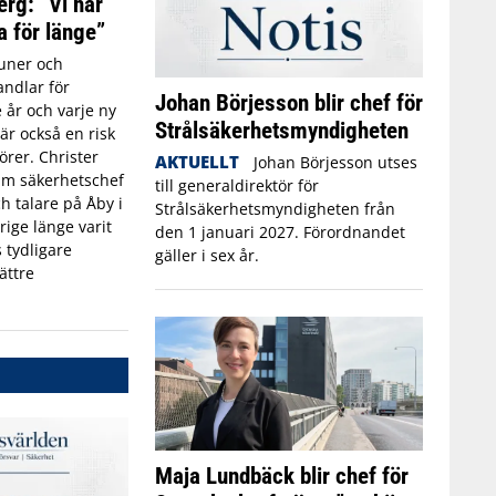
erg: ”Vi har
a för länge”
ner och
ndlar för
Johan Börjesson blir chef för
 år och varje ny
Strålsäkerhetsmyndigheten
r också en risk
törer. Christer
AKTUELLT
Johan Börjesson utses
rim säkerhetschef
till generaldirektör för
h talare på Åby i
Strålsäkerhetsmyndigheten från
rige länge varit
den 1 januari 2027. Förordnandet
 tydligare
gäller i sex år.
ättre
Maja Lundbäck blir chef för