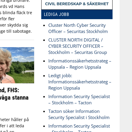
öriga drönare.
ards vd Hans
blinda fläck tre
LEDIGA JOBB
för fler
ver skydda sig
Cluster North Cyber Security
ge till sabotage.
Officer – Securitas Stockholm
CLUSTER NORTH DIGITAL /
CYBER SECURITY OFFICER –
Stockholm – Securitas Group
Informationssäkerhetsstrateg –
Uppsala – Region Uppsala
Ledigt jobb:
Informationssäkerhetsstrateg –
Region Uppsala
nd, FHS:
Information Security Specialist
våga stanna
– Stockholm – Tacton
Tacton söker Information
Security Specialist i Stockholm
eter håller på
Information Security Specialist
fer i att leda
t på en