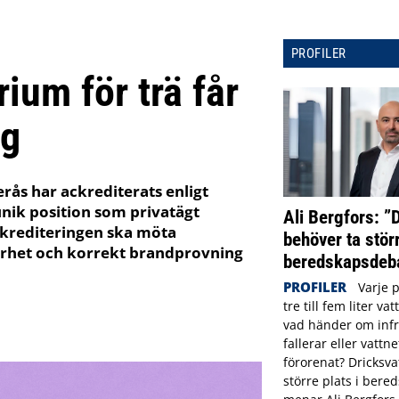
PROFILER
ium för trä får
ng
ås har ackrediterats enligt
nik position som privatägt
Ali Bergfors: ”
ckrediteringen ska möta
behöver ta störr
arhet och korrekt brandprovning
beredskapsdeba
PROFILER
Varje 
tre till fem liter va
vad händer om infr
fallerar eller vattne
förorenat? Dricksva
större plats i ber