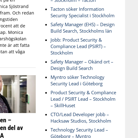
– Stockholm – Tacton
ica Sjöstrand
Tacton söker Information
t fram. Och redan
Security Specialist i Stockholm
ingstiden
Safety Manager (EHS) – Design
ocent att de
Build Search, Stockholms län
skap. Monica
varshögskolan
Jobb: Product Security &
te är att fatta
Compliance Lead (PSIRT) –
tan att våga
Stockholm
Safety Manager – Okänd ort –
Design Build Search
Myntro söker Technology
Security Lead i Göteborg
Product Security & Compliance
Lead / PSIRT Lead – Stockholm
– SkillHuset
CTO/Lead Developer jobb –
ken –
Hacksaw Studios, Stockholm
 en del av
Technology Security Lead –
SA
Göteborg – Myntro