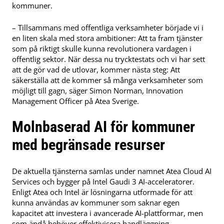
kommuner.
– Tillsammans med offentliga verksamheter började vi i
en liten skala med stora ambitioner: Att ta fram tjänster
som på riktigt skulle kunna revolutionera vardagen i
offentlig sektor. När dessa nu trycktestats och vi har sett
att de gör vad de utlovar, kommer nästa steg: Att
säkerställa att de kommer så många verksamheter som
möjligt till gagn, säger Simon Norman, Innovation
Management Officer på Atea Sverige.
Molnbaserad AI för kommuner
med begränsade resurser
De aktuella tjänsterna samlas under namnet Atea Cloud AI
Services och bygger på Intel Gaudi 3 AI-acceleratorer.
Enligt Atea och Intel är lösningarna utformade för att
kunna användas av kommuner som saknar egen
kapacitet att investera i avancerade AI-plattformar, men
som ändå behöver effektivisera handläggning,