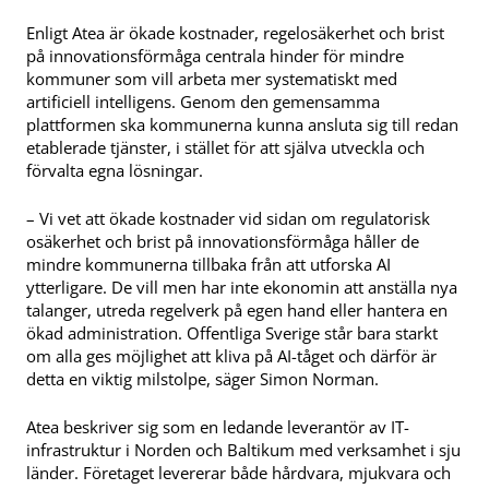
Enligt Atea är ökade kostnader, regelosäkerhet och brist
på innovationsförmåga centrala hinder för mindre
kommuner som vill arbeta mer systematiskt med
artificiell intelligens. Genom den gemensamma
plattformen ska kommunerna kunna ansluta sig till redan
etablerade tjänster, i stället för att själva utveckla och
förvalta egna lösningar.
– Vi vet att ökade kostnader vid sidan om regulatorisk
osäkerhet och brist på innovationsförmåga håller de
mindre kommunerna tillbaka från att utforska AI
ytterligare. De vill men har inte ekonomin att anställa nya
talanger, utreda regelverk på egen hand eller hantera en
ökad administration. Offentliga Sverige står bara starkt
om alla ges möjlighet att kliva på AI-tåget och därför är
detta en viktig milstolpe, säger Simon Norman.
Atea beskriver sig som en ledande leverantör av IT-
infrastruktur i Norden och Baltikum med verksamhet i sju
länder. Företaget levererar både hårdvara, mjukvara och