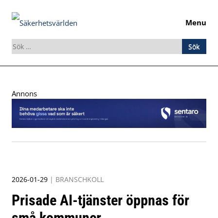
Menu
Sök
efter:
Skip
to
Annons
content
2026-01-29
|
BRANSCHKOLL
Prisade AI-tjänster öppnas för
små kommuner