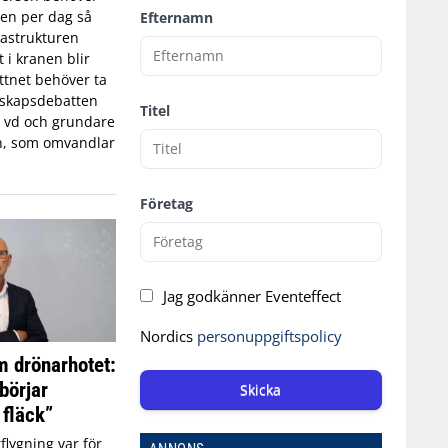
tten per dag så
Efternamn
astrukturen
t i kranen blir
ttnet behöver ta
edskapsdebatten
Titel
, vd och grundare
n, som omvandlar
Företag
Jag godkänner Eventeffect
Nordics
personuppgiftspolicy
 drönarhotet:
börjar
Skicka
 fläck”
flygning var för