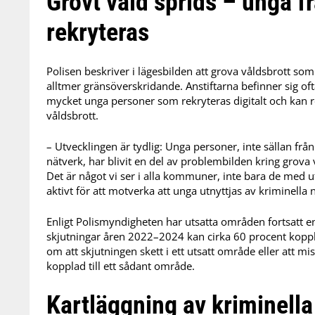
Grovt våld sprids – unga f
rekryteras
Polisen beskriver i lägesbilden att grova våldsbrott som
alltmer gränsöverskridande. Anstiftarna befinner sig o
mycket unga personer som rekryteras digitalt och kan res
våldsbrott.
– Utvecklingen är tydlig: Unga personer, inte sällan frå
nätverk, har blivit en del av problembilden kring grova 
Det är något vi ser i alla kommuner, inte bara de med 
aktivt för att motverka att unga utnyttjas av kriminella
Enligt Polismyndigheten har utsatta områden fortsatt en s
skjutningar åren 2022–2024 kan cirka 60 procent koppla
om att skjutningen skett i ett utsatt område eller att m
kopplad till ett sådant område.
Kartläggning av kriminella