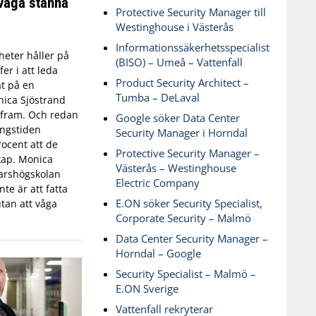
våga stanna
Protective Security Manager till
Westinghouse i Västerås
Informationssäkerhetsspecialist
eter håller på
(BISO) – Umeå – Vattenfall
fer i att leda
Product Security Architect –
t på en
Tumba – DeLaval
ica Sjöstrand
t fram. Och redan
Google söker Data Center
ingstiden
Security Manager i Horndal
ocent att de
Protective Security Manager –
skap. Monica
Västerås – Westinghouse
varshögskolan
Electric Company
te är att fatta
E.ON söker Security Specialist,
tan att våga
Corporate Security – Malmö
Data Center Security Manager –
Horndal – Google
Security Specialist – Malmö –
E.ON Sverige
Vattenfall rekryterar