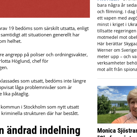
bara några år sed
och filmning. I dag 
ett vapen med avgö
minst i kriget i Ukr
av 19 bedöms som särskilt utsatta, enligt
tillsatte regeringe
samtidigt att situationen generellt har
motmedel mot obeh
som helhet.
Här berättar Skyga
Werner om Sveriges 
ärre angrepp på poliser och ordningsvakter,
meter upp – och var
lotta Höglund, chef för
verksamheter behö
gen.
mot allt från spiona
assades som utsatt, bedöms inte längre
uppvisat låga problemnivåer som är
 lika påtaglig.
ö kommun i Stockholm som nytt utsatt
kriminella strukturen där har bestått.
n ändrad indelning
Monica Sjöstra