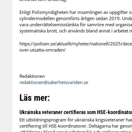
Enligt Polismyndigheten har insamlingen av uppgifter o
cylindermodellen genomförts årligen sedan 2019. Und
vara underrättelsemisstänkta för samröre med organisera
systematiska brott, och används bland annat i arbetet
https://polisen.se/aktuellt/nyheter/nationell/2025/dec
over-utsatta-omraden/
Redaktionen
redaktionen@sakerhetsvarlden.se
Läs mer:
Ukrainska veteraner certifieras som HSE-koordinato
Ett utbildningsprogram för ukrainska krigsveteraner ha
certifiering till HSE-koordinatorer. Deltagarna har genom
utbildning i bland annat arbetsmiljö och antikorruption