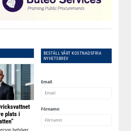
BESTÄLL VÅRT KOSTNADSFRIA
NYHETSBREV
Email
Dricksvattnet
Förnamn
e plats i
tten”
person behöver