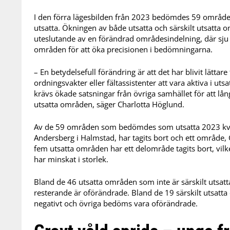
I den förra lägesbilden från 2023 bedömdes 59 områden
utsatta. Ökningen av både utsatta och särskilt utsatta 
uteslutande av en förändrad områdesindelning, där sju
områden för att öka precisionen i bedömningarna.
– En betydelsefull förändring är att det har blivit lätta
ordningsvakter eller fältassistenter att vara aktiva i ut
krävs ökade satsningar från övriga samhället för att lång
utsatta områden, säger Charlotta Höglund.
Av de 59 områden som bedömdes som utsatta 2023 kvar
Andersberg i Halmstad, har tagits bort och ett område, G
fem utsatta områden har ett delområde tagits bort, vil
har minskat i storlek.
Bland de 46 utsatta områden som inte är särskilt utsatta
resterande är oförändrade. Bland de 19 särskilt utsatta
negativt och övriga bedöms vara oförändrade.