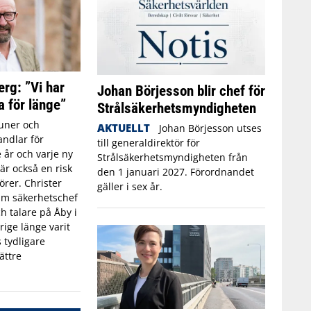
erg: ”Vi har
Johan Börjesson blir chef för
a för länge”
Strålsäkerhetsmyndigheten
ner och
AKTUELLT
Johan Börjesson utses
ndlar för
till generaldirektör för
 år och varje ny
Strålsäkerhetsmyndigheten från
r också en risk
den 1 januari 2027. Förordnandet
törer. Christer
gäller i sex år.
rim säkerhetschef
h talare på Åby i
rige länge varit
 tydligare
ättre