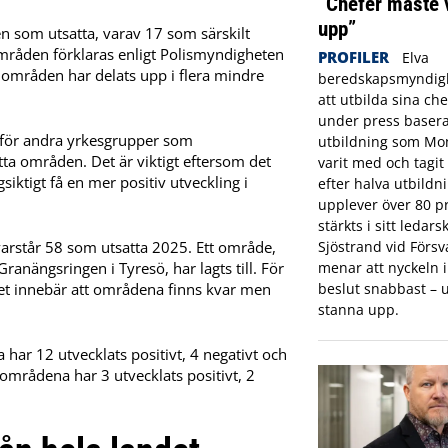
”Chefer måste 
upp”
 som utsatta, varav 17 som särskilt
områden förklaras enligt Polismyndigheten
PROFILER
Elva
 områden har delats upp i flera mindre
beredskapsmyndigh
att utbilda sina che
under press basera
re för andra yrkesgrupper som
utbildning som Mon
satta områden. Det är viktigt eftersom det
varit med och tagi
siktigt få en mer positiv utveckling i
efter halva utbildn
upplever över 80 pr
stärkts i sitt ledar
står 58 som utsatta 2025. Ett område,
Sjöstrand vid Förs
ranängsringen i Tyresö, har lagts till. För
menar att nyckeln in
ket innebär att områdena finns kvar men
beslut snabbast – u
stanna upp.
 har 12 utvecklats positivt, 4 negativt och
 områdena har 3 utvecklats positivt, 2