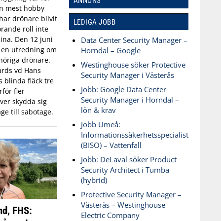
ANNONS
an mest hobby
har drönare blivit
LEDIGA JOBB
rande roll inte
aina. Den 12 juni
Data Center Security Manager –
n en utredning om
Horndal – Google
öriga drönare.
Westinghouse söker Protective
ards vd Hans
Security Manager i Västerås
blinda fläck tre
Jobb: Google Data Center
för fler
Security Manager i Horndal –
ver skydda sig
lön & krav
ge till sabotage.
Jobb Umeå:
Informationssäkerhetsspecialist
(BISO) – Vattenfall
Jobb: DeLaval söker Product
Security Architect i Tumba
(hybrid)
Protective Security Manager –
Västerås – Westinghouse
nd, FHS:
Electric Company