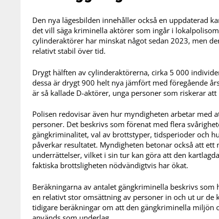
Den nya lägesbilden innehåller också en uppdaterad kar
det vill säga kriminella aktörer som ingår i lokalpolis
cylinderaktörer har minskat något sedan 2023, men d
relativt stabil över tid.
Drygt hälften av cylinderaktörerna, cirka 5 000 individe
dessa är drygt 900 helt nya jämfört med föregående års
är så kallade D-aktörer, unga personer som riskerar att r
Polisen redovisar även hur myndigheten arbetar med at
personer. Det beskrivs som förenat med flera svårighet
gängkriminalitet, val av brottstyper, tidsperioder och h
påverkar resultatet. Myndigheten betonar också att ett m
underrättelser, vilket i sin tur kan göra att den kartlag
faktiska brottsligheten nödvändigtvis har ökat.
Beräkningarna av antalet gängkriminella beskrivs som hi
en relativt stor omsättning av personer in och ut ur de 
tidigare beräkningar om att den gängkriminella miljön 
används som underlag.