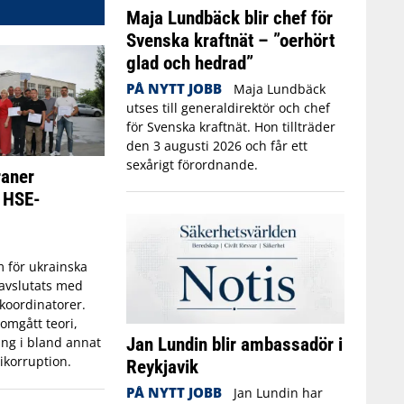
Maja Lundbäck blir chef för
Svenska kraftnät – ”oerhört
glad och hedrad”
PÅ NYTT JOBB
Maja Lundbäck
utses till generaldirektör och chef
för Svenska kraftnät. Hon tillträder
den 3 augusti 2026 och får ett
sexårigt förordnande.
raner
m HSE-
 för ukrainska
 avslutats med
E-koordinatorer.
omgått teori,
Jan Lundin blir ambassadör i
ing i bland annat
ikorruption.
Reykjavik
PÅ NYTT JOBB
Jan Lundin har