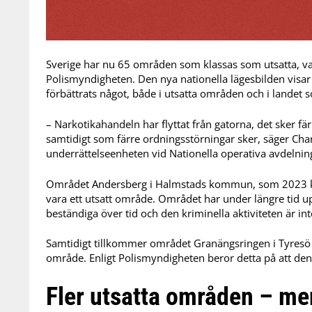
Sverige har nu 65 områden som klassas som utsatta, var
Polismyndigheten. Den nya nationella lägesbilden visar 
förbättrats något, både i utsatta områden och i landet 
– Narkotikahandeln har flyttat från gatorna, det sker f
samtidigt som färre ordningsstörningar sker, säger Char
underrättelseenheten vid Nationella operativa avdelnin
Området Andersberg i Halmstads kommun, som 2023 kl
vara ett utsatt område. Området har under längre tid 
beständiga över tid och den kriminella aktiviteten är inte
Samtidigt tillkommer området Granängsringen i Tyres
område. Enligt Polismyndigheten beror detta på att den 
Fler utsatta områden – me