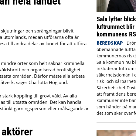
rån hela landet
Sala lyfter blic
luftrummet blir
 skjutningar och sprängningar blivit
kommunens R
fta utomlands, medan utförarna ofta är
BEREDSKAP
Drön
a till andra delar av landet för att utföra
obemannade luftfar
kommunernas riskbi
Sala kommun nu bl
n mindre orter som helt saknar kriminella
inkluderar luftrum
våldsbrott och organiserad brottslighet.
säkerhetsdomän i
utsatta områden. Därför måste alla arbeta
risk- och sårbarhet
 nätverk, säger Charlotta Höglund.
Säkerhetschef Dav
att framtidens bere
tark koppling till grovt våld. Av alla
kommuner inte bara
s till utsatta områden. Det kan handla
som händer på mar
isstänkt gärningsperson eller målsägande är
det som sker ovanf
 aktörer