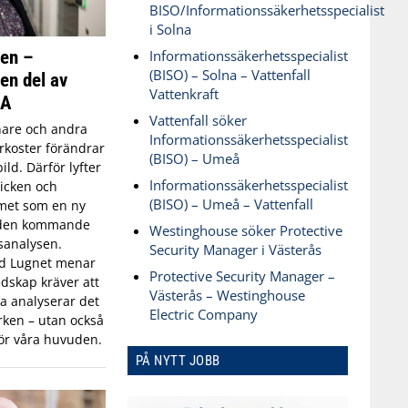
BISO/Informationssäkerhetsspecialist
i Solna
ken –
Informationssäkerhetsspecialist
(BISO) – Solna – Vattenfall
 en del av
Vattenkraft
SA
Vattenfall söker
are och andra
Informationssäkerhetsspecialist
koster förändrar
(BISO) – Umeå
ld. Därför lyfter
Informationssäkerhetsspecialist
icken och
(BISO) – Umeå – Vattenfall
met som en ny
 den kommande
Westinghouse söker Protective
sanalysen.
Security Manager i Västerås
id Lugnet menar
Protective Security Manager –
dskap kräver att
Västerås – Westinghouse
 analyserar det
Electric Company
ken – utan också
ör våra huvuden.
PÅ NYTT JOBB