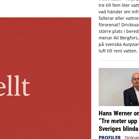
tre till fem liter va
vad händer om infr
fallerar eller vattne
förorenat? Dricksva
större plats i ber
menar Ali Bergfors
på svenska Auqvia
luft till rent vatten.
Hans Werner om
”Tre meter upp 
Sveriges blinda
PROFILER
Drönar