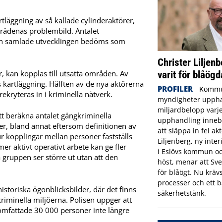
tläggning av så kallade cylinderaktörer,
områdenas problembild. Antalet
en samlade utvecklingen bedöms som
Christer Liljenb
r, kan kopplas till utsatta områden. Av
varit för blåögd
 kartläggning. Hälften av de nya aktörerna
PROFILER
Kommu
ekryteras in i kriminella nätverk.
myndigheter uppha
miljardbelopp varje
t beräkna antalet gängkriminella
upphandling innebä
er, bland annat eftersom definitionen av
att släppa in fel ak
ur kopplingar mellan personer fastställs
Liljenberg, ny inte
er aktivt operativt arbete kan ge fler
i Eslövs kommun oc
da gruppen ser större ut utan att den
höst, menar att Sve
för blåögt. Nu krävs
processer och ett b
storiska ögonblicksbilder, där det finns
säkerhetstänk.
kriminella miljöerna. Polisen uppger att
omfattade 30 000 personer inte längre