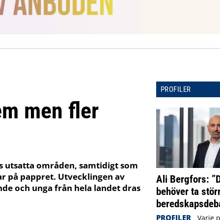
PROFILER
em men fler
iges utsatta områden, samtidigt som
r på pappret. Utvecklingen av
Ali Bergfors: ”
nde och unga från hela landet dras
behöver ta störr
beredskapsdeba
PROFILER
Varje 