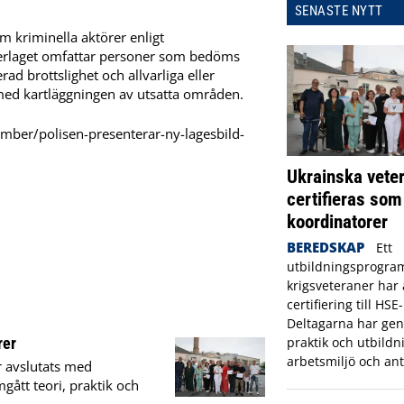
SENASTE NYTT
m kriminella aktörer enligt
erlaget omfattar personer som bedöms
d brottslighet och allvarliga eller
 med kartläggningen av utsatta områden.
ember/polisen-presenterar-ny-lagesbild-
Ukrainska vete
certifieras so
koordinatorer
BEREDSKAP
Ett
utbildningsprogram
krigsveteraner har
certifiering till HS
Deltagarna har gen
rer
praktik och utbildn
arbetsmiljö och ant
r avslutats med
gått teori, praktik och
.