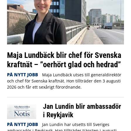
Maja Lundbäck blir chef för Svenska
kraftnät – ”oerhört glad och hedrad”
PÅ NYTT JOBB
Maja Lundbäck utses till generaldirektör
och chef för Svenska kraftnät. Hon tillträder den 3 augusti
2026 och får ett sexårigt förordnande.
Jan Lundin blir ambassadör
i Reykjavik
PÅ NYTT JOBB
Jan Lundin har utsetts till Sveriges
ambassadör i Reykjavik. Han tillträder tjänsten i augusti