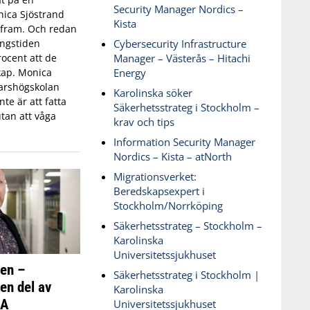
Security Manager Nordics –
ica Sjöstrand
Kista
t fram. Och redan
Cybersecurity Infrastructure
ingstiden
Manager – Västerås – Hitachi
ocent att de
Energy
skap. Monica
varshögskolan
Karolinska söker
te är att fatta
Säkerhetsstrateg i Stockholm –
tan att våga
krav och tips
Information Security Manager
Nordics – Kista – atNorth
Migrationsverket:
Beredskapsexpert i
Stockholm/Norrköping
Säkerhetsstrateg – Stockholm –
Karolinska
Universitetssjukhuset
ken –
Säkerhetsstrateg i Stockholm |
 en del av
Karolinska
SA
Universitetssjukhuset