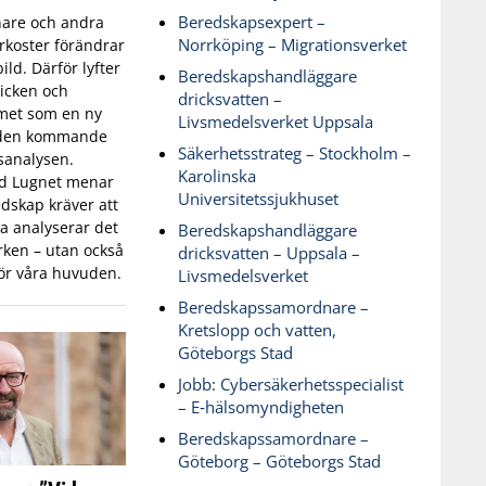
Beredskapsexpert –
are och andra
Norrköping – Migrationsverket
koster förändrar
ld. Därför lyfter
Beredskapshandläggare
icken och
dricksvatten –
met som en ny
Livsmedelsverket Uppsala
 den kommande
Säkerhetsstrateg – Stockholm –
sanalysen.
Karolinska
id Lugnet menar
Universitetssjukhuset
dskap kräver att
 analyserar det
Beredskapshandläggare
ken – utan också
dricksvatten – Uppsala –
ör våra huvuden.
Livsmedelsverket
Beredskapssamordnare –
Kretslopp och vatten,
Göteborgs Stad
Jobb: Cybersäkerhetsspecialist
– E‑hälsomyndigheten
Beredskapssamordnare –
Göteborg – Göteborgs Stad