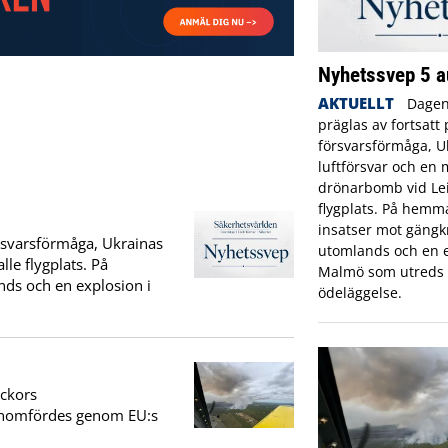
Nyhetssvep 5 a
AKTUELLT
Dagen
präglas av fortsatt
försvarsförmåga, U
luftförsvar och en 
drönarbomb vid Lei
flygplats. På hemm
insatser mot gängk
örsvarsförmåga, Ukrainas
utomlands och en e
le flygplats. På
Malmö som utreds 
ds och en explosion i
ödeläggelse.
eckors
genomfördes genom EU:s