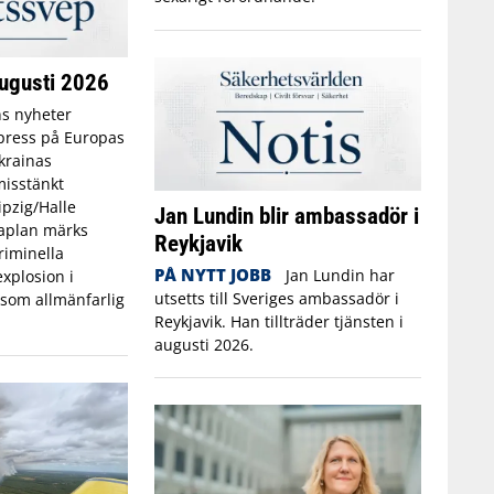
ugusti 2026
s nyheter
 press på Europas
krainas
misstänkt
pzig/Halle
Jan Lundin blir ambassadör i
aplan märks
Reykjavik
riminella
PÅ NYTT JOBB
Jan Lundin har
xplosion i
utsetts till Sveriges ambassadör i
som allmänfarlig
Reykjavik. Han tillträder tjänsten i
augusti 2026.