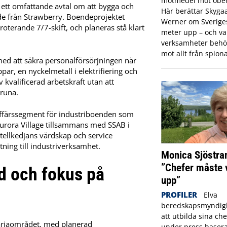
motmedel mot obeh
 ett omfattande avtal om att bygga och
Här berättar Skyga
ande från Strawberry. Boendeprojektet
Werner om Sveriges 
oterande 7/7-skift, och planeras stå klart
meter upp – och var
verksamheter behö
mot allt från spiona
med att säkra personalförsörjningen när
ar, en nyckelmetall i elektrifiering och
 kvalificerad arbetskraft utan att
iruna.
affärssegment för industriboenden som
rora Village tillsammans med SSAB i
hotellkedjans värdskap och service
tning till industriverksamhet.
Monica Sjöstra
”Chefer måste 
d och fokus på
upp”
PROFILER
Elva
beredskapsmyndigh
att utbilda sina che
iscariaområdet, med planerad
under press basera