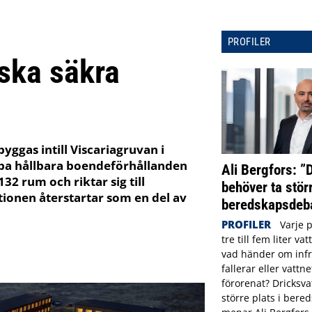
PROFILER
 ska säkra
byggas intill Viscariagruvan i
apa hållbara boendeförhållanden
Ali Bergfors: ”
32 rum och riktar sig till
behöver ta störr
onen återstartar som en del av
beredskapsdeba
PROFILER
Varje 
tre till fem liter va
vad händer om infr
fallerar eller vattne
förorenat? Dricksva
större plats i ber