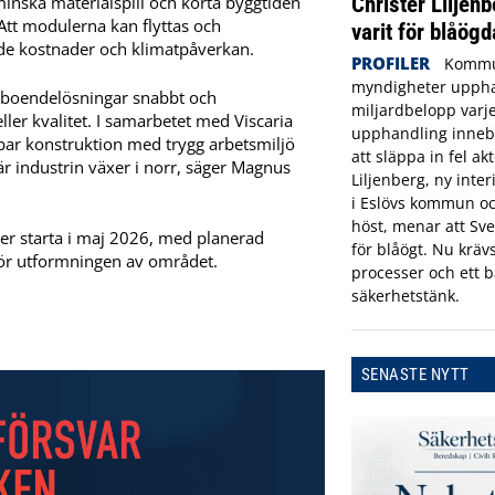
Christer Liljenb
nska materialspill och korta byggtiden
 Att modulerna kan flyttas och
varit för blåögd
de kostnader och klimatpåverkan.
PROFILER
Kommu
myndigheter uppha
 boendelösningar snabbt och
miljardbelopp varje
ler kvalitet. I samarbetet med Viscaria
upphandling innebä
lbar konstruktion med trygg arbetsmiljö
att släppa in fel ak
är industrin växer i norr, säger Magnus
Liljenberg, ny inte
i Eslövs kommun oc
höst, menar att Sve
er starta i maj 2026, med planerad
för blåögt. Nu krävs
för utformningen av området.
processer och ett b
säkerhetstänk.
SENASTE NYTT