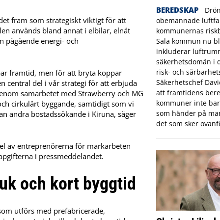
BEREDSKAP
Drön
t fram som strategiskt viktigt för att
obemannade luftfar
n används bland annat i elbilar, elnät
kommunernas riskbi
en pågående energi- och
Sala kommun nu bl
inkluderar luftrum
säkerhetsdomän i
risk- och sårbarhet
lbar framtid, men för att bryta koppar
Säkerhetschef Dav
central del i vår strategi för att erbjuda
att framtidens bere
. Genom samarbetet med Strawberry och MG
kommuner inte bara
och cirkulärt byggande, samtidigt som vi
som händer på mar
dan andra bostadssökande i Kiruna, säger
det som sker ovanf
 del av entreprenörerna för markarbeten
uppgifterna i pressmeddelandet.
ruk och kort byggtid
 som utförs med prefabricerade,