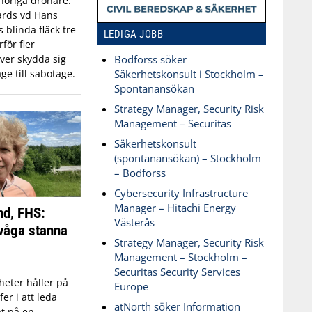
öriga drönare.
ards vd Hans
blinda fläck tre
LEDIGA JOBB
för fler
ver skydda sig
Bodforss söker
ge till sabotage.
Säkerhetskonsult i Stockholm –
Spontanansökan
Strategy Manager, Security Risk
Management – Securitas
Säkerhetskonsult
(spontanansökan) – Stockholm
– Bodforss
Cybersecurity Infrastructure
Manager – Hitachi Energy
nd, FHS:
Västerås
våga stanna
Strategy Manager, Security Risk
Management – Stockholm –
Securitas Security Services
eter håller på
Europe
fer i att leda
atNorth söker Information
t på en