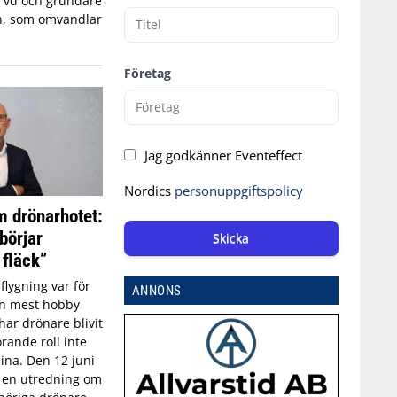
, vd och grundare
n, som omvandlar
Företag
Jag godkänner Eventeffect
Nordics
personuppgiftspolicy
 drönarhotet:
börjar
Skicka
 fläck”
flygning var för
ANNONS
an mest hobby
har drönare blivit
rande roll inte
aina. Den 12 juni
n en utredning om