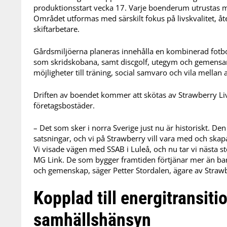
produktionsstart vecka 17. Varje boenderum utrustas m
Området utformas med särskilt fokus på livskvalitet, å
skiftarbetare.
Gårdsmiljöerna planeras innehålla en kombinerad fotbo
som skridskobana, samt discgolf, utegym och gemensam 
möjligheter till träning, social samvaro och vila mellan
Driften av boendet kommer att skötas av Strawberry Liv
företagsbostäder.
– Det som sker i norra Sverige just nu är historiskt. D
satsningar, och vi på Strawberry vill vara med och skapa
Vi visade vägen med SSAB i Luleå, och nu tar vi nästa s
MG Link. De som bygger framtiden förtjänar mer än bara
och gemenskap, säger Petter Stordalen, ägare av Straw
Kopplad till energitransiti
samhällshänsyn