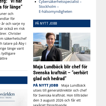
erg: ”Vi har
Cybersäkerhetsspecialist –
a för länge”
Stockholm –
E‑hälsomyndigheten
ner och
ndlar för
PÅ NYTT JOBB
 år och varje ny
r också en risk
törer. Christer
rim säkerhetschef
h talare på Åby i
rige länge varit
 tydligare
ättre
Maja Lundbäck blir chef för
Svenska kraftnät – ”oerhört
glad och hedrad”
PÅ NYTT JOBB
Maja Lundbäck
utses till generaldirektör och chef
för Svenska kraftnät. Hon tillträder
den 3 augusti 2026 och får ett
sexårigt förordnande.