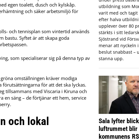
ed egen toalett, dusch och kylskåp.
utbildning som Mon
terhämtning och säker arbetsmiljö för
varit med och tagi
efter halva utbildn
upplever över 80 pr
lls- och tennisplan som vintertid används
stärkts i sitt ledar
bastu. Syftet är att skapa goda
Sjöstrand vid Förs
 arbetspassen.
menar att nyckeln in
beslut snabbast – u
ing, som specialiserar sig på denna typ av
stanna upp.
en gröna omställningen kräver modiga
 förutsättningarna för att det ska lyckas.
teg tillsammans med Viscaria i Kiruna och
 en säng – de förtjänar ett hem, service
berry.
on och lokal
Sala lyfter blic
luftrummet blir
kommunens R