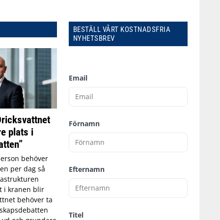
BESTÄLL VÅRT KOSTNADSFRIA
NYHETSBREV
Email
Dricksvattnet
Förnamn
e plats i
tten”
person behöver
tten per dag så
Efternamn
astrukturen
t i kranen blir
ttnet behöver ta
edskapsdebatten
Titel