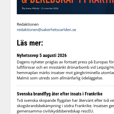
Redaktionen
redaktionen@sakerhetsvarlden.se
Läs mer:
Nyhetssvep 5 augusti 2026
Dagens nyheter präglas av fortsatt press på Europas f
luftförsvar och en misstänkt drönarbomb vid Leipzig/Hal
hemmaplan märks insatser mot gängkriminella utomlan
Malmö som utreds som allmänfarlig ödeläggelse.
Svenska brandflyg åter efter insats i Frankrike
Två svenska skopande flygplan har återvänt efter två v
skogsbrandsbekämpning i södra Frankrike. Insatsen 
gemensamma civilskyddsberedskap rescEU.