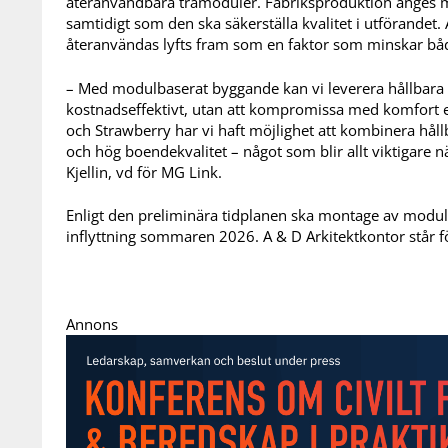
återanvändbara trämoduler. Fabriksproduktion anges mi
samtidigt som den ska säkerställa kvalitet i utförandet.
återanvändas lyfts fram som en faktor som minskar bå
– Med modulbaserat byggande kan vi leverera hållbara
kostnadseffektivt, utan att kompromissa med komfort el
och Strawberry har vi haft möjlighet att kombinera hål
och hög boendekvalitet – något som blir allt viktigare n
Kjellin, vd för MG Link.
Enligt den preliminära tidplanen ska montage av modul
inflyttning sommaren 2026. A & D Arkitektkontor står 
Annons