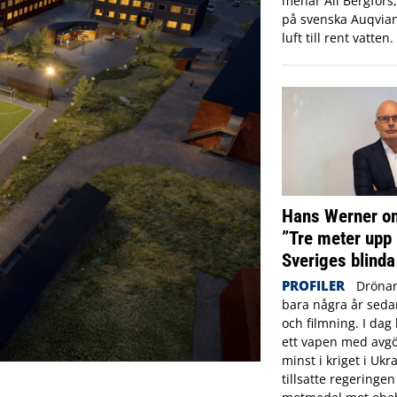
menar Ali Bergfors
på svenska Auqvia
luft till rent vatten.
Hans Werner om
”Tre meter upp 
Sveriges blinda
PROFILER
Drönar
bara några år sed
och filmning. I dag 
ett vapen med avgö
minst i kriget i Ukr
tillsatte regeringe