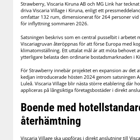
Strawberry, Viscaria Kiruna AB och MG Link har tecknat
driva Viscaria Village i Kiruna, enligt ett pressmeddel
omfattar 132 rum, dimensionerat för 264 personer vid r
för inflyttning sommaren 2026.
Satsningen beskrivs som en central pusselbit i arbetet 
Viscariagruvan återöppnas för att förse Europa med kopp
klimatomställning. Ett uttalat mål är att möta behovet av
ytterligare belasta den ordinarie bostadsmarknaden i K
För Strawberry innebär projektet en expansion av det 
kedjan introducerade hösten 2024 genom satsningen Au
Luleå. Viscaria Village blir nästa större etablering där 
appliceras på långsiktiga företagsbostäder i direkt anslu
Boende med hotellstandar
återhämtning
Viscaria Village ska uppföras i direkt anslutning till V