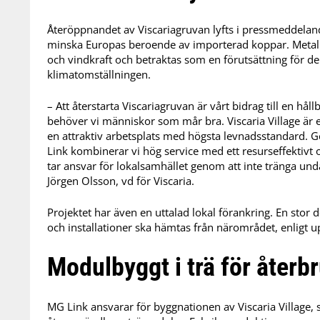
Återöppnandet av Viscariagruvan lyfts i pressmeddelande
minska Europas beroende av importerad koppar. Metalle
och vindkraft och betraktas som en förutsättning för d
klimatomställningen.
– Att återstarta Viscariagruvan är vårt bidrag till en hål
behöver vi människor som mår bra. Viscaria Village är en 
en attraktiv arbetsplats med högsta levnadsstandard
Link kombinerar vi hög service med ett resurseffektivt 
tar ansvar för lokalsamhället genom att inte tränga un
Jörgen Olsson, vd för Viscaria.
Projektet har även en uttalad lokal förankring. En stor
och installationer ska hämtas från närområdet, enligt 
Modulbyggt i trä för återb
MG Link ansvarar för byggnationen av Viscaria Village,