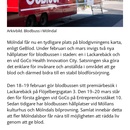
Arkivbild. Blodbuss i Mölndal
Mölndal får nu en tydligare plats på blodgivningens karta,
enligt GeBlod. Under februari och mars invigs två nya
hållplatser för blodbussen i staden: en i Lackarebäck och
en vid GoCo Health Innovation City. Satsningen ska göra
det enklare för invånare och anställda i området att ge
blod och därmed bidra till en stabil blodförsörjning.
Den 18–19 februari gör blodbussen sitt premiärbesök i
Lackarebäck på Flöjelbergsgatan 3. Den 19–20 mars står
den för första gången vid GoCo på Entreprenörsståket 10.
Sedan tidigare har blodbussen hållplatser vid Möllans
kulturhus och Mölndals bilprovning. Samlat innebär detta
att fler Mölndalsbor får nära till möjligheten att rädda liv
genom att ge blod.