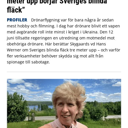
meter upp börjar Sveriges blinda
fläck”
PROFILER
Drönarflygning var för bara några år sedan
mest hobby och filmning. I dag har drönare blivit ett vapen
med avgörande roll inte minst i kriget i Ukraina. Den 12
juni tillsatte regeringen en utredning om motmedel mot
obehöriga drönare. Här berättar Skygaards vd Hans
Werner om Sveriges blinda fläck tre meter upp – och varför
fler verksamheter behöver skydda sig mot allt från
spionage till sabotage.