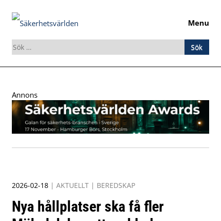
Menu
Sök
efter:
Skip
to
Annons
content
2026-02-18
|
AKTUELLT
|
BEREDSKAP
Nya hållplatser ska få fler