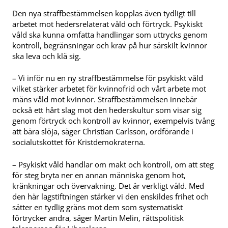
Den nya straffbestämmelsen kopplas även tydligt till
arbetet mot hedersrelaterat våld och förtryck. Psykiskt
våld ska kunna omfatta handlingar som uttrycks genom
kontroll, begränsningar och krav på hur särskilt kvinnor
ska leva och klä sig.
– Vi inför nu en ny straffbestämmelse för psykiskt våld
vilket stärker arbetet för kvinnofrid och vårt arbete mot
mäns våld mot kvinnor. Straffbestämmelsen innebär
också ett hårt slag mot den hederskultur som visar sig
genom förtryck och kontroll av kvinnor, exempelvis tvång
att bära slöja, säger Christian Carlsson, ordförande i
socialutskottet för Kristdemokraterna.
– Psykiskt våld handlar om makt och kontroll, om att steg
för steg bryta ner en annan människa genom hot,
kränkningar och övervakning. Det är verkligt våld. Med
den här lagstiftningen stärker vi den enskildes frihet och
sätter en tydlig gräns mot dem som systematiskt
förtrycker andra, säger Martin Melin, rättspolitisk