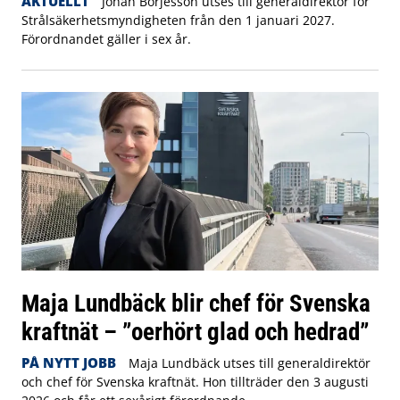
AKTUELLT
Johan Börjesson utses till generaldirektör för
Strålsäkerhetsmyndigheten från den 1 januari 2027.
Förordnandet gäller i sex år.
Maja Lundbäck blir chef för Svenska
kraftnät – ”oerhört glad och hedrad”
PÅ NYTT JOBB
Maja Lundbäck utses till generaldirektör
och chef för Svenska kraftnät. Hon tillträder den 3 augusti