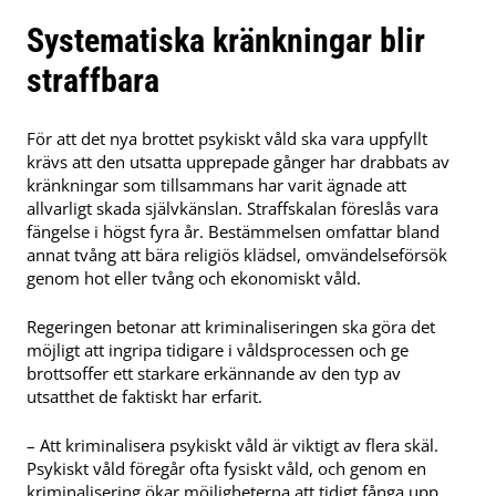
Systematiska kränkningar blir
straffbara
För att det nya brottet psykiskt våld ska vara uppfyllt
krävs att den utsatta upprepade gånger har drabbats av
kränkningar som tillsammans har varit ägnade att
allvarligt skada självkänslan. Straffskalan föreslås vara
fängelse i högst fyra år. Bestämmelsen omfattar bland
annat tvång att bära religiös klädsel, omvändelseförsök
genom hot eller tvång och ekonomiskt våld.
Regeringen betonar att kriminaliseringen ska göra det
möjligt att ingripa tidigare i våldsprocessen och ge
brottsoffer ett starkare erkännande av den typ av
utsatthet de faktiskt har erfarit.
– Att kriminalisera psykiskt våld är viktigt av flera skäl.
Psykiskt våld föregår ofta fysiskt våld, och genom en
kriminalisering ökar möjligheterna att tidigt fånga upp