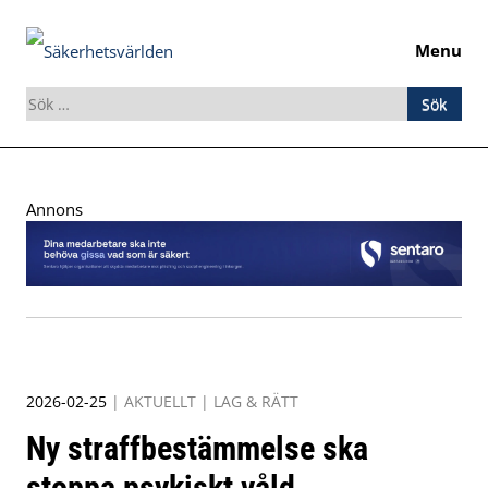
Menu
Sök
efter:
Skip
to
Annons
content
2026-02-25
|
AKTUELLT
|
LAG & RÄTT
Ny straffbestämmelse ska
stoppa psykiskt våld