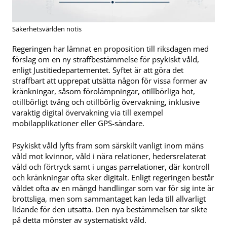
Säkerhetsvärlden notis
Regeringen har lämnat en proposition till riksdagen med
förslag om en ny straffbestämmelse för psykiskt våld,
enligt Justitiedepartementet. Syftet är att göra det
straffbart att upprepat utsätta någon för vissa former av
kränkningar, såsom förolämpningar, otillbörliga hot,
otillbörligt tvång och otillbörlig övervakning, inklusive
varaktig digital övervakning via till exempel
mobilapplikationer eller GPS-sändare.
Psykiskt våld lyfts fram som särskilt vanligt inom mäns
våld mot kvinnor, våld i nära relationer, hedersrelaterat
våld och förtryck samt i ungas parrelationer, där kontroll
och kränkningar ofta sker digitalt. Enligt regeringen består
våldet ofta av en mängd handlingar som var för sig inte är
brottsliga, men som sammantaget kan leda till allvarligt
lidande för den utsatta. Den nya bestämmelsen tar sikte
på detta mönster av systematiskt våld.