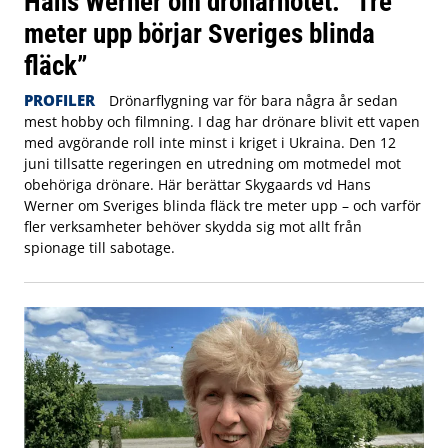
Hans Werner om drönarhotet: ”Tre
meter upp börjar Sveriges blinda
fläck”
PROFILER
Drönarflygning var för bara några år sedan
mest hobby och filmning. I dag har drönare blivit ett vapen
med avgörande roll inte minst i kriget i Ukraina. Den 12
juni tillsatte regeringen en utredning om motmedel mot
obehöriga drönare. Här berättar Skygaards vd Hans
Werner om Sveriges blinda fläck tre meter upp – och varför
fler verksamheter behöver skydda sig mot allt från
spionage till sabotage.