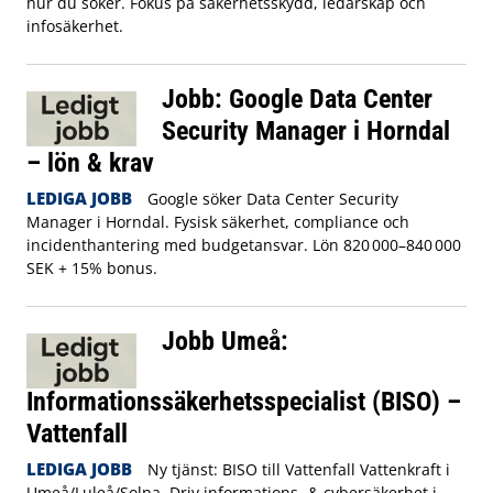
hur du söker. Fokus på säkerhetsskydd, ledarskap och
infosäkerhet.
Jobb: Google Data Center
Security Manager i Horndal
– lön & krav
LEDIGA JOBB
Google söker Data Center Security
Manager i Horndal. Fysisk säkerhet, compliance och
incidenthantering med budgetansvar. Lön 820 000–840 000
SEK + 15% bonus.
Jobb Umeå:
Informationssäkerhetsspecialist (BISO) –
Vattenfall
LEDIGA JOBB
Ny tjänst: BISO till Vattenfall Vattenkraft i
Umeå/Luleå/Solna. Driv informations- & cybersäkerhet i