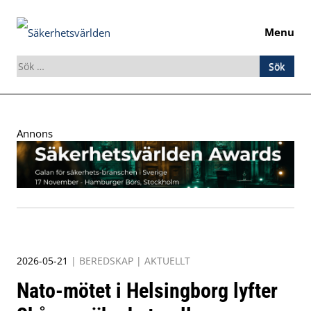
Menu
Sök
efter:
Skip
to
Annons
content
2026-05-21
|
BEREDSKAP
|
AKTUELLT
Nato-mötet i Helsingborg lyfter