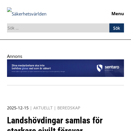
Menu
Sök
efter:
Skip
to
Annons
content
2025-12-15
|
AKTUELLT
|
BEREDSKAP
Landshövdingar samlas för
starkare civilt försvar