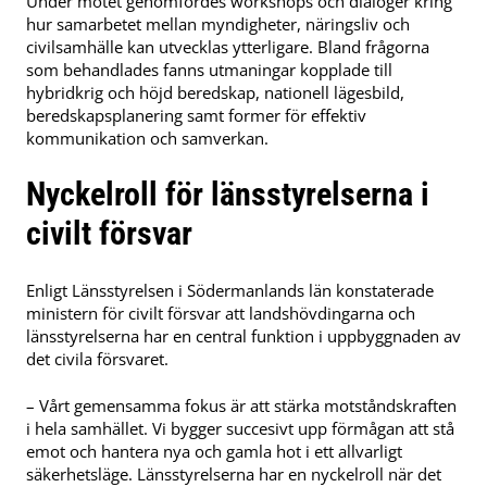
Under mötet genomfördes workshops och dialoger kring
hur samarbetet mellan myndigheter, näringsliv och
civilsamhälle kan utvecklas ytterligare. Bland frågorna
som behandlades fanns utmaningar kopplade till
hybridkrig och höjd beredskap, nationell lägesbild,
beredskapsplanering samt former för effektiv
kommunikation och samverkan.
Nyckelroll för länsstyrelserna i
civilt försvar
Enligt Länsstyrelsen i Södermanlands län konstaterade
ministern för civilt försvar att landshövdingarna och
länsstyrelserna har en central funktion i uppbyggnaden av
det civila försvaret.
– Vårt gemensamma fokus är att stärka motståndskraften
i hela samhället. Vi bygger succesivt upp förmågan att stå
emot och hantera nya och gamla hot i ett allvarligt
säkerhetsläge. Länsstyrelserna har en nyckelroll när det