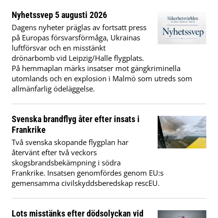
Nyhetssvep 5 augusti 2026
Dagens nyheter präglas av fortsatt press
på Europas försvarsförmåga, Ukrainas
luftförsvar och en misstänkt
drönarbomb vid Leipzig/Halle flygplats.
På hemmaplan märks insatser mot gängkriminella
utomlands och en explosion i Malmö som utreds som
allmänfarlig ödeläggelse.
Svenska brandflyg åter efter insats i
Frankrike
Två svenska skopande flygplan har
återvänt efter två veckors
skogsbrandsbekämpning i södra
Frankrike. Insatsen genomfördes genom EU:s
gemensamma civilskyddsberedskap rescEU.
Lots misstänks efter dödsolyckan vid