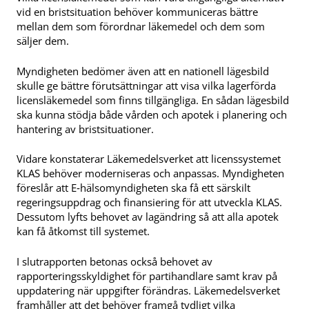
vid en bristsituation behöver kommuniceras bättre
mellan dem som förordnar läkemedel och dem som
säljer dem.
Myndigheten bedömer även att en nationell lägesbild
skulle ge bättre förutsättningar att visa vilka lagerförda
licensläkemedel som finns tillgängliga. En sådan lägesbild
ska kunna stödja både vården och apotek i planering och
hantering av bristsituationer.
Vidare konstaterar Läkemedelsverket att licenssystemet
KLAS behöver moderniseras och anpassas. Myndigheten
föreslår att E‑hälsomyndigheten ska få ett särskilt
regeringsuppdrag och finansiering för att utveckla KLAS.
Dessutom lyfts behovet av lagändring så att alla apotek
kan få åtkomst till systemet.
I slutrapporten betonas också behovet av
rapporteringsskyldighet för partihandlare samt krav på
uppdatering när uppgifter förändras. Läkemedelsverket
framhåller att det behöver framgå tydligt vilka