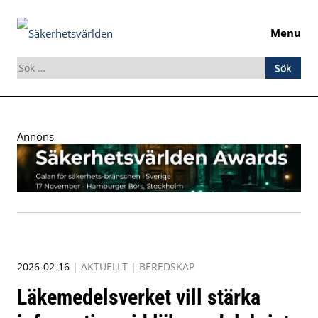
Menu
Sök
efter:
Skip
to
Annons
content
2026-02-16
|
AKTUELLT
|
BEREDSKAP
Läkemedelsverket vill stärka