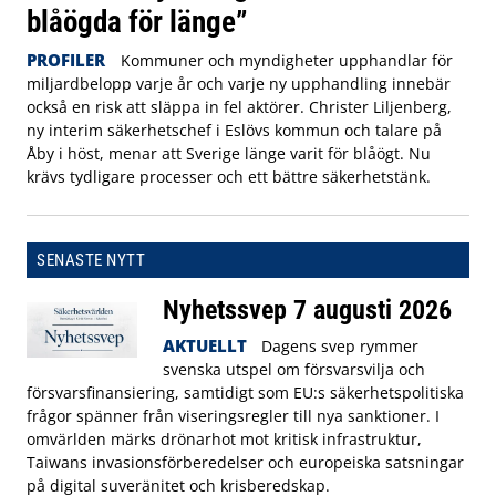
blåögda för länge”
PROFILER
Kommuner och myndigheter upphandlar för
miljardbelopp varje år och varje ny upphandling innebär
också en risk att släppa in fel aktörer. Christer Liljenberg,
ny interim säkerhetschef i Eslövs kommun och talare på
Åby i höst, menar att Sverige länge varit för blåögt. Nu
krävs tydligare processer och ett bättre säkerhetstänk.
SENASTE NYTT
Nyhetssvep 7 augusti 2026
AKTUELLT
Dagens svep rymmer
svenska utspel om försvarsvilja och
försvarsfinansiering, samtidigt som EU:s säkerhetspolitiska
frågor spänner från viseringsregler till nya sanktioner. I
omvärlden märks drönarhot mot kritisk infrastruktur,
Taiwans invasionsförberedelser och europeiska satsningar
på digital suveränitet och krisberedskap.