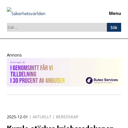
Menu
Sök
efter:
Skip
to
Annons
content
2025-12-01
|
AKTUELLT
|
BEREDSKAP