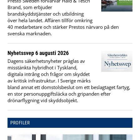
Presto Sweden förvärvar Hald & Tesch
Brand, som erbjuder
brandskyddstjänster och utbildning
över hela landet. Affären tillför omkring
40 medarbetare och stärker Prestos närvaro på den
svenska marknaden.
Nyhetssvep 6 augusti 2026
Dagens säkerhetsnyheter präglas av
misstänkta hybridhot i Tyskland,
digitala intrång och frågor om skyddet
av kritisk infrastruktur. I Sverige märks
bland annat ett domstolsbeslut om ett beslagtaget fartyg,
en stor personuppgiftsläcka och gripanden efter
drönarflygning vid skyddsobjekt.
PROFILER