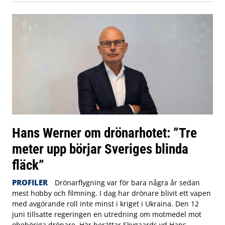
Hans Werner om drönarhotet: ”Tre
meter upp börjar Sveriges blinda
fläck”
PROFILER
Drönarflygning var för bara några år sedan
mest hobby och filmning. I dag har drönare blivit ett vapen
med avgörande roll inte minst i kriget i Ukraina. Den 12
juni tillsatte regeringen en utredning om motmedel mot
obehöriga drönare. Här berättar Skygaards vd Hans