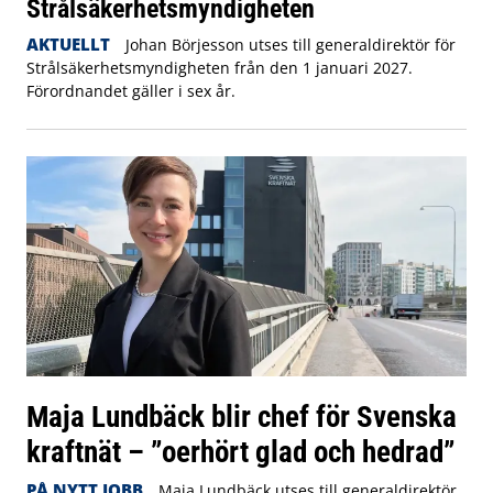
Strålsäkerhetsmyndigheten
AKTUELLT
Johan Börjesson utses till generaldirektör för
Strålsäkerhetsmyndigheten från den 1 januari 2027.
Förordnandet gäller i sex år.
Maja Lundbäck blir chef för Svenska
kraftnät – ”oerhört glad och hedrad”
PÅ NYTT JOBB
Maja Lundbäck utses till generaldirektör