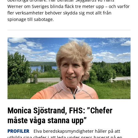
Werner om Sveriges blinda fläck tre meter upp – och varför
fler verksamheter behöver skydda sig mot allt från
spionage till sabotage.
Monica Sjöstrand, FHS: ”Chefer
måste våga stanna upp”
PROFILER
Elva beredskapsmyndigheter håller på att
utbilda sina chefer i att leda under press baserat på en