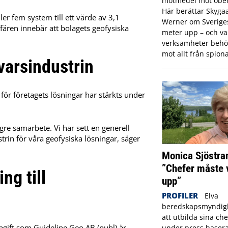
motmedel mot obeh
Här berättar Skyga
er fem system till ett värde av 3,1
Werner om Sveriges 
ären innebär att bolagets geofysiska
meter upp – och var
verksamheter behö
mot allt från spiona
varsindustrin
för företagets lösningar har stärkts under
ngre samarbete. Vi har sett en generell
trin för våra geofysiska lösningar, säger
Monica Sjöstra
”Chefer måste 
ng till
upp”
PROFILER
Elva
beredskapsmyndigh
att utbilda sina che
gift som Guideline Geo AB (publ) är
under press basera