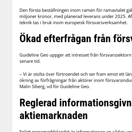
Den första beställningen inom ramen för ramavtalet gäll
miljoner kronor, med planerad leverans under 2025. Aff
teknik tas i bruk inom europeisk försvarsverksamhet.
Ökad efterfrågan från förs
Guideline Geo uppger att intresset från försvarssektorn 
senare tid.
– Vi är stolta över förtroendet och ser fram emot ett lä
ökning av förfrågningar från aktörer inom försvarsindus
Malin Siberg, vd för Guideline Geo.
Reglerad informationsgivni
aktiemarknaden
Enligt pressmeddelandet är informationen en sådan upp