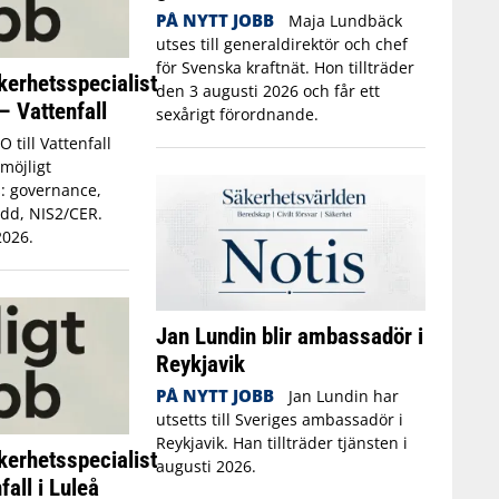
PÅ NYTT JOBB
Maja Lundbäck
utses till generaldirektör och chef
för Svenska kraftnät. Hon tillträder
kerhetsspecialist
den 3 augusti 2026 och får ett
– Vattenfall
sexårigt förordnande.
O till Vattenfall
(möjligt
: governance,
ydd, NIS2/CER.
2026.
Jan Lundin blir ambassadör i
Reykjavik
PÅ NYTT JOBB
Jan Lundin har
utsetts till Sveriges ambassadör i
Reykjavik. Han tillträder tjänsten i
kerhetsspecialist
augusti 2026.
all i Luleå