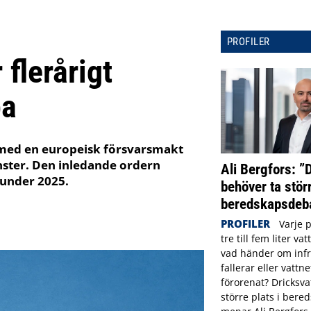
PROFILER
flerårigt
pa
l med en europeisk försvarsmakt
nster. Den inledande ordern
Ali Bergfors: ”
under 2025.
behöver ta störr
beredskapsdeba
PROFILER
Varje 
tre till fem liter va
vad händer om infr
fallerar eller vattne
förorenat? Dricksva
större plats i ber