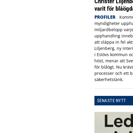
Christer Liljenb
varit för blåögd
PROFILER
Kommu
myndigheter uppha
miljardbelopp varje
upphandling innebä
att släppa in fel ak
Liljenberg, ny inte
i Eslövs kommun oc
höst, menar att Sve
för blåögt. Nu krävs
processer och ett b
säkerhetstänk.
SENASTE NYTT