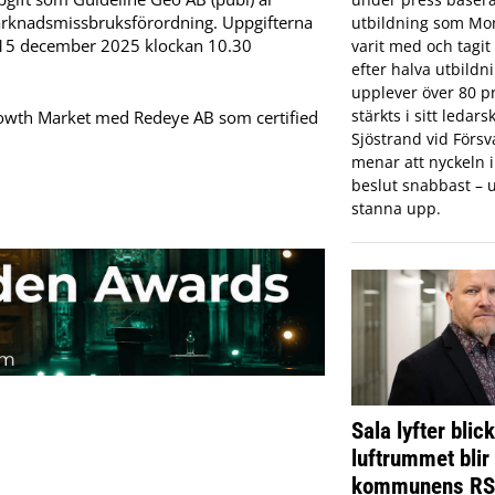
 marknadsmissbruksförordning. Uppgifterna
utbildning som Mon
n 15 december 2025 klockan 10.30
varit med och tagi
efter halva utbildn
upplever över 80 pr
stärkts i sitt ledar
Growth Market med Redeye AB som certified
Sjöstrand vid Förs
menar att nyckeln in
beslut snabbast – u
stanna upp.
Sala lyfter blic
luftrummet blir
kommunens R