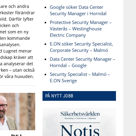
are och andra
Google söker Data Center
koster förändrar
Security Manager i Horndal
ld. Därför lyfter
Protective Security Manager –
icken och
Västerås – Westinghouse
met som en ny
Electric Company
 den kommande
E.ON söker Security Specialist,
sanalysen.
Corporate Security – Malmö
id Lugnet menar
dskap kräver att
Data Center Security Manager –
 analyserar det
Horndal – Google
ken – utan också
Security Specialist – Malmö –
ör våra huvuden.
E.ON Sverige
PÅ NYTT JOBB