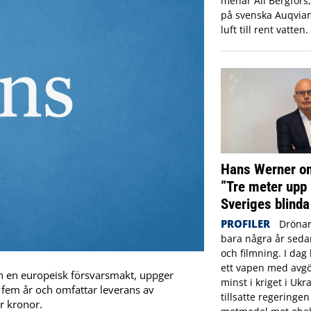
menar Ali Bergfors
på svenska Auqvia
luft till rent vatten.
Hans Werner om
”Tre meter upp 
Sveriges blinda
PROFILER
Drönar
bara några år sed
och filmning. I dag 
ett vapen med avgö
ån en europeisk försvarsmakt, uppger
minst i kriget i Ukr
r fem år och omfattar leverans av
tillsatte regeringe
er kronor.