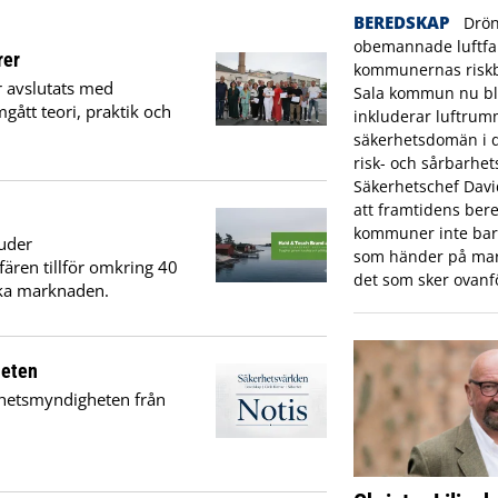
BEREDSKAP
Drön
obemannade luftfar
rer
kommunernas riskbi
r avslutats med
Sala kommun nu bl
gått teori, praktik och
inkluderar luftrum
.
säkerhetsdomän i
risk- och sårbarhet
Säkerhetschef Dav
att framtidens bere
kommuner inte bara
uder
som händer på mar
fären tillför omkring 40
det som sker ovanf
ska marknaden.
heten
erhetsmyndigheten från