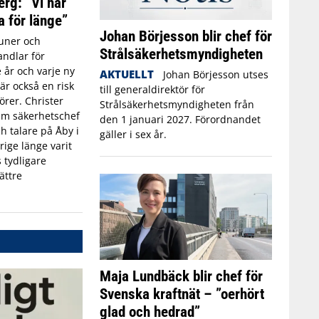
erg: ”Vi har
a för länge”
Johan Börjesson blir chef för
ner och
Strålsäkerhetsmyndigheten
ndlar för
 år och varje ny
AKTUELLT
Johan Börjesson utses
r också en risk
till generaldirektör för
törer. Christer
Strålsäkerhetsmyndigheten från
rim säkerhetschef
den 1 januari 2027. Förordnandet
h talare på Åby i
gäller i sex år.
rige länge varit
 tydligare
ättre
Maja Lundbäck blir chef för
Svenska kraftnät – ”oerhört
glad och hedrad”