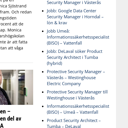
Security Manager i Västerås
ica Sjöstrand
Jobb: Google Data Center
t fram. Och redan
Security Manager i Horndal –
ingstiden
lön & krav
ocent att de
skap. Monica
Jobb Umeå:
varshögskolan
Informationssäkerhetsspecialist
te är att fatta
(BISO) – Vattenfall
tan att våga
Jobb: DeLaval söker Product
Security Architect i Tumba
(hybrid)
Protective Security Manager –
Västerås – Westinghouse
Electric Company
Protective Security Manager till
Westinghouse i Västerås
Informationssäkerhetsspecialist
ken –
(BISO) – Umeå – Vattenfall
 en del av
Product Security Architect –
SA
Tumba – DeLaval