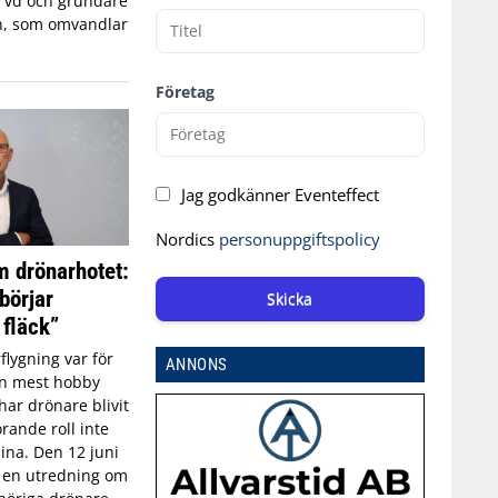
, vd och grundare
n, som omvandlar
Företag
Jag godkänner Eventeffect
Nordics
personuppgiftspolicy
 drönarhotet:
börjar
Skicka
 fläck”
flygning var för
ANNONS
an mest hobby
har drönare blivit
rande roll inte
aina. Den 12 juni
n en utredning om