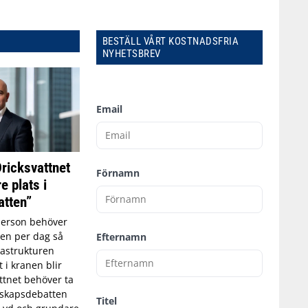
BESTÄLL VÅRT KOSTNADSFRIA
NYHETSBREV
Email
Dricksvattnet
Förnamn
e plats i
tten”
person behöver
tten per dag så
Efternamn
astrukturen
t i kranen blir
ttnet behöver ta
edskapsdebatten
Titel