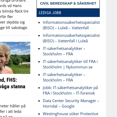
öriga drönare.
ards vd Hans
blinda fläck tre
LEDIGA JOBB
för fler
ver skydda sig
Informationssäkerhetsspecialist
ge till sabotage.
(BISO) – Luleå – Vattenfall
Informationssäkerhetsspecialist
(BISO) – Vattenfall i Luleå
IT-säkerhetsanalytiker –
Stockholm – FRA
IT-säkerhetsanalytiker till FRA i
Stockholm | Nykommun.se
IT-säkerhetsanalytiker –
nd, FHS:
Stockholm – FRA
våga stanna
Jobb: IT-säkerhetsanalytiker på
FRA i Stockholm – IT-forensik
Data Center Security Manager –
Horndal – Google
eter håller på
fer i att leda
Westinghouse söker Protective
t på en