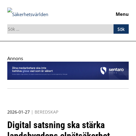
Menu
Sök
efter:
Skip
to
Annons
content
2026-01-27
|
BEREDSKAP
Digital satsning ska stärka
landsbygdens elnätsäkerhet