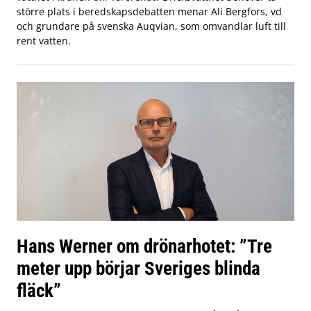
större plats i beredskapsdebatten menar Ali Bergfors, vd
och grundare på svenska Auqvian, som omvandlar luft till
rent vatten.
Hans Werner om drönarhotet: ”Tre
meter upp börjar Sveriges blinda
fläck”